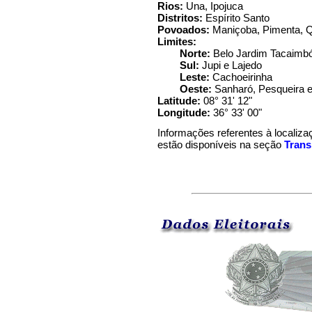
Rios:
Una, Ipojuca
Distritos:
Espírito Santo
Povoados:
Maniçoba, Pimenta, 
Limites:
Norte:
Belo Jardim Tacaimb
Sul:
Jupi e Lajedo
Leste:
Cachoeirinha
Oeste:
Sanharó, Pesqueira e
Latitude:
08° 31' 12"
Longitude:
36° 33' 00"
Informações referentes à localiza
estão disponíveis na seção
Trans