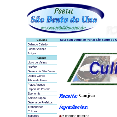
Colunas
Orlando Calado
Leone Valença
Artigos
Cidade
Livro de Visitas
História
Gazeta de São Bento
Dados Gerais
Álbum de Fotos
Fotos Antigas
Papéis de Parede
Economia
Canjica
Administração
Galeria de Prefeitos
Transportes
Cultura
Esportes
6 espigas de milho