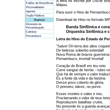
A letra foi escrita por Oscar B
Foliões da Resistência
Milano.
Personalidades
Agenda
Para ouvir o Hino de Pernambuco
Orgão Públicos
Download do Hino no formato MP
Regional
Dicionário do
Banda Sinfônica e cora
Pernambuquês
Orquestra Sinfônica e c
Culinária
Pernambuco
Letra do Hino do Estado de P
"Salve! Oh terra dos altos coquei
De belezas soberbo estendal!
Nova Roma de bravos guerreiros
Pernambuco, imortal! Imortal!
Coração do Brasil! em teu seio
Corre sangue de heróis - rubro ve
Que há de sempre o valor traduzi
És a fonte da vida e da história
Desse povo coberto de glória,
O primeiro, talvez, no porvir.
Esses montes e vales e rios,
Proclamando o valor de teus brio
Reproduzem batalhas cruéis.
No presente és a guarda avançad