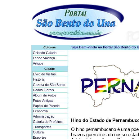
Colunas
Orlando Calado
Leone Valença
Artigos
Cidade
Livro de Visitas
História
Gazeta de São Bento
Dados Gerais
Álbum de Fotos
Fotos Antigas
Papéis de Parede
Economia
Administração
Hino do Estado de Pernambuc
Galeria de Prefeitos
Transportes
O hino pernambucano é uma poe
Cultura
bravos guerreiros do nosso estad
Esportes