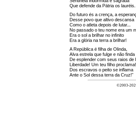
Sentinela indormida e sagrada
Que defende da Pátria os lauréis.
Do futuro és a crença, a esperan
Desse povo que altivo descansa
Como o atleta depois de lutar...
No passado o teu nome era um m
Era o sol a brilhar no infinito
Era a glória na terra a brilhar!
A República é filha de Olinda,
Alva estrela que fulge e não finda
De esplender com seus raios de l
Liberdade! Um teu filho proclama!
Dos escravos o peito se inflama
Ante o Sol dessa terra da Cruz!"
©2003-2026