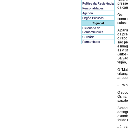
presse
Foliões da Resistência
da car
Personalidades
Agenda
Os dem
Orgão Públicos
como u
salas 
Regional
Dicionário do
A part
Pernambuquês
da pra
Culinária
o rabo
Pernambuco
são pr
esmaga
às vit
Gritos
Salvad
feijão
O "Mat
crianç
arrebe
- Era 
O soco
Osmári
sapato
A orde
desagr
examin
ferido
- Êi, r