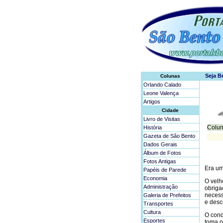
Colunas
Orlando Calado
Leone Valença
Artigos
Cidade
Livro de Visitas
Colun
História
Gazeta de São Bento
Dados Gerais
Álbum de Fotos
Fotos Antigas
Era um
Papéis de Parede
Economia
O velh
Administração
obriga
necess
Galeria de Prefeitos
e desc
Transportes
Cultura
O cond
Esportes
toma o