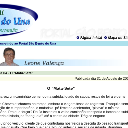
a 04 -
O "Mata-Sete"
Publicada dia 31 de Agosto de 20
O "Mata-Sete"
a vez um caminhão gemendo na subida, lotado de sacos, restos de feira e gente.
o Chevrolet chorava na rampa, embora a viagem fosse de regresso. Tranquilo sem
ção de cumprir horário, o motorista, pé firme no acelerador, "pisava" o mínimo
ário. Pra que forçar? Dalí a instantes o velho caminhão transporia o lombo da sub
eria aliviado, na "banguela", até o centro da cidade. Trágico engano...
utor do veículo, crente de que controlaria nos freios a descida do pesado transport
 maior susto. Que freio que nada! Pouco antes da serraria de Adauto, Brandina