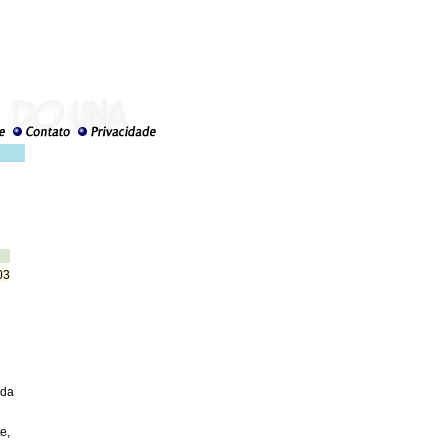
03
ida
e,