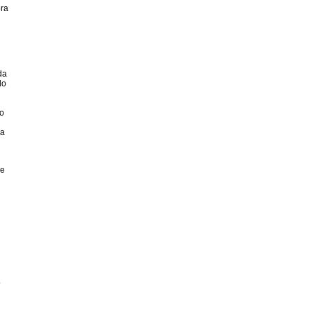
ora
da
do
ro
ca
 e
o