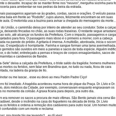
nte o desastre. Incapaz de se manter firme nos "neuvos", mergulha sozinha para f
roceria para arrebentar-se nas pedras da beira da estrada.
ais passageiros agarram-se às grades, cordas, sacos e orações. O veículo passa
ma bala em frente ao "Rodolfo", cujos alunos, felizmente encontram-se em suas
de aula. O motorista usa a buzina para avisar a chegada do mensageiro da morte...
ir do União, o caminhão deixa por inteiro de atender ao seu condutor. Sobe a calça
ça, deixando fincadas no chão, as suas rodas traseiras. O restante segue arrastan
 ao solo, até alcançar os fundos da Prefeitura. Com o impacto, passageiros e carga
ojetados para fora. O passageiro mais idoso é o primeiro a morrer, com a cabeça
da na parede do prédio. A gritaria é imensa. A multidão, atordoada, inicia o socor
imas. O espetáculo é horripilante. Farinha e sangue forman uma lama avermelhada.
 e gemidos são ouvidos em meio a panelas e sacos de toda espécie. Alguém indifi
or, o do hotel, entreleçado a pernas e braços de corpos ensagüentados, sacos de
, marmitas e candeeiros de flandre.
a-Sete" deixa a calçada da Prefeitura, o triste saldo da tragédia: homens mulheres
as mortos ou feridos, sem falar em Brandina que, no tudo ou nada, ficou de cara
ntada, na ladeira da granja de Ilo.
pinotar ou me lascar... esse eu devo ao meu Padim Padre Ciço!
rro foi imediato. A tragédia aconteceu numa hora de pique da Praça. Dr. Lívio e Dr.
o, dois médicos da Cidade, por exemplo, conversavam enquanto engraxavam os
s no momento da colisão. A graxa ficaria para depois, pra outro dia.
m era remover os sacos a procura de mais vítimas. São Bento jamais vira cena tão
adável, desde o incêndio na casa do fogueteiro na década de trinta. Dr. Lívio
a os feridos e ordena a remoção dos cadáveres para outro local. Um homen muit
 é confundido com um morto e reclama:
apaz, pra donde tás me levando?... eu tô vivo!