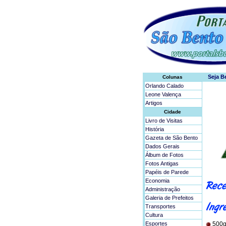
Colunas
Orlando Calado
Leone Valença
Artigos
Cidade
Livro de Visitas
História
Gazeta de São Bento
Dados Gerais
Álbum de Fotos
Fotos Antigas
Papéis de Parede
Economia
Administração
Galeria de Prefeitos
Transportes
Cultura
Esportes
500g 