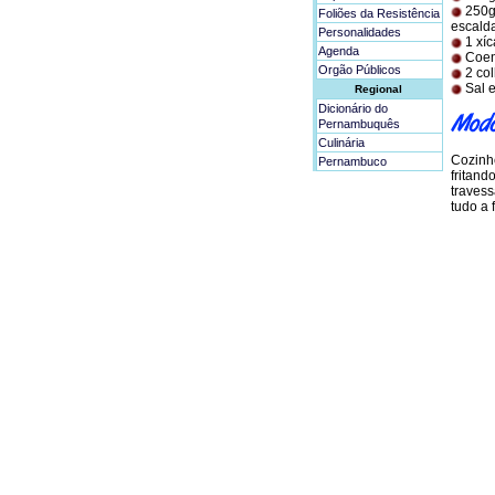
250g 
Foliões da Resistência
escald
Personalidades
1 xíc
Agenda
Coent
Orgão Públicos
2 col
Sal e
Regional
Dicionário do
Pernambuquês
Culinária
Cozinhe
Pernambuco
fritand
travess
tudo a 