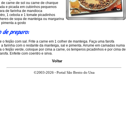
de carne de sol ou carne de charque
ada e picada em cubinhos pequenos
ara de farinha de mandioca
ro, 1 cebola e 1 tomate picadinhos
heres de sopa de manteiga ou margarina
 pimenta a gosto
 o feijão com sal. Frite a carne em 1 colher de manteiga. Faça uma farofa
o a farinha com o restante da manteiga, sal e pimenta. Arrume em camadas numa
a o feijão verde, coloque por cima a carne, os temperos picadinhos e por cima de
farofa. Enfeite com coentro e sirva.
Voltar
©2003-2026 - Portal São Bento do Una