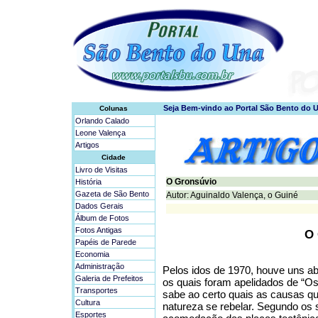
Colunas
Orlando Calado
Leone Valença
Artigos
Cidade
Livro de Visitas
O Gronsúvio
História
Gazeta de São Bento
Autor: Aguinaldo Valença, o Guiné
Dados Gerais
Álbum de Fotos
Fotos Antigas
O 
Papéis de Parede
Economia
Administração
Pelos idos de 1970, houve uns a
Galeria de Prefeitos
os quais foram apelidados de “Os
Transportes
sabe ao certo quais as causas q
Cultura
natureza se rebelar. Segundo os 
Esportes