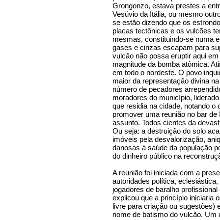
Grongonzo, estava prestes a ent
Vesúvio da Itália, ou mesmo outr
se estão dizendo que os estron
placas tectônicas e os vulcões 
mesmas, constituindo-se numa es
gases e cinzas escapam para supe
vulcão não possa eruptir aqui e
magnitude da bomba atômica. Atin
em todo o nordeste. O povo inqui
maior da representação divina na
número de pecadores arrependid
moradores do município, liderad
que residia na cidade, notando o 
promover uma reunião no bar de M
assunto. Todos cientes da devas
Ou seja: a destruição do solo ac
imóveis pela desvalorização, ani
danosas à saúde da população po
do dinheiro público na reconstruç
A reunião foi iniciada com a pres
autoridades política, eclesiástica
jogadores de baralho profissional
explicou que a princípio iniciari
livre para criação ou sugestões)
nome de batismo do vulcão. Um do