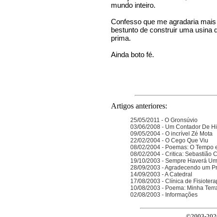
mundo inteiro.
Confesso que me agradaria mais 
bestunto de construir uma usina d
prima.
Ainda boto fé.
Artigos anteriores:
25/05/2011 - O Gronsúvio
03/06/2008 - Um Contador De Hi
09/05/2004 - O incrível Zé Mota
22/02/2004 - O Cego Que Viu
08/02/2004 - Poemas: O Tempo e
08/02/2004 - Critica: Sebastião Ci
19/10/2003 - Sempre Haverá U
28/09/2003 - Agradecendo um P
14/09/2003 - A Catedral
17/08/2003 - Clínica de Fisiotera
10/08/2003 - Poema: Minha Terr
02/08/2003 - Informações
©2003-2026