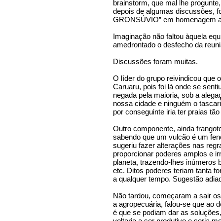
brainstorm, que mal lhe progunt
depois de algumas discussões, f
GRONSÚVIO” em homenagem ao p
Imaginação não faltou àquela equ
amedrontado o desfecho da reuniã
Discussões foram muitas.
O líder do grupo reivindicou que o
Caruaru, pois foi lá onde se sent
negada pela maioria, sob a alega
nossa cidade e ninguém o tascaria
por conseguinte iria ter praias tão 
Outro componente, ainda frangote
sabendo que um vulcão é um fenô
sugeriu fazer alterações nas regr
proporcionar poderes amplos e irr
planeta, trazendo-lhes inúmeros 
etc. Ditos poderes teriam tanta f
a qualquer tempo. Sugestão adiad
Não tardou, começaram a sair os
a agropecuária, falou-se que ao
é que se podiam dar as soluções,
voltaria a ser produtivo e seria 