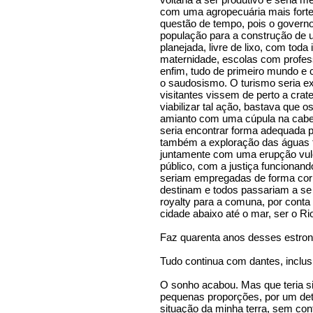
com uma agropecuária mais forte
questão de tempo, pois o gover
população para a construção de u
planejada, livre de lixo, com toda i
maternidade, escolas com profes
enfim, tudo de primeiro mundo e
o saudosismo. O turismo seria ex
visitantes vissem de perto a crat
viabilizar tal ação, bastava que 
amianto com uma cúpula na cabeç
seria encontrar forma adequada p
também a exploração das águas 
juntamente com uma erupção vulc
público, com a justiça funcionan
seriam empregadas de forma corre
destinam e todos passariam a se b
royalty para a comuna, por conta
cidade abaixo até o mar, ser o Ri
Faz quarenta anos desses estron
Tudo continua com dantes, inclus
O sonho acabou. Mas que teria si
pequenas proporções, por um det
situação da minha terra, sem con