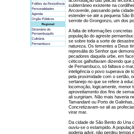
acomodação das placas tectônic
Foliões da Resistência
subterrâneo existente na cordilheir
Personalidades
Arcoverde, passando pela cidade
Agenda
estender-se até a pequena São Be
Orgão Públicos
serrote do Grongonzo, um dos pon
Regional
Dicionário do
A falta de informações concretas 
Pernambuquês
população do agreste pernambuca
Culinária
se sobre toda a sorte de desastr
Pernambuco
natureza. Os tementes a Deus ti
represália do Senhor que demon
pecadores daquela urbe, em face 
céticos galhofavam dizendo que p
de Pernambuco, só faltava o mar
inteligência o povo superava de 
pela proximidade com o sertão, on
sertanejo no que se refere à ed
locomoção, logicamente, menor 
aproveitamento dos fins de sema
ali surgiriam. Não mais haveria n
Tamandaré ou Porto de Galinhas, 
Concretizavam-se ali as profecia
virar mar.
Da cidade de São Bento do Una qu
ouviu-se o estampido. A populaçã
poderia advir, não perdeu tempo e