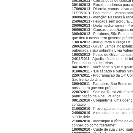
30/10/2013
- Coisas boas de colocar
30/10/2013
- Receita poderosa para d
17/09/2013
- Diarreia, vamos salvar a
11/09/2013
- Pneumonia - Vamos salva
09/09/2013
- Atenção: Pessoas à espe
25/06/2013
- Feijoada sem gordura. L
20/06/2013
- Dieta mediterrânea - Pr
06/06/2013
- Causas das estiagens n
30/04/2012
- Parabéns, São Bento do 
que deu à nossa terra governo própri
13/03/2012
- Inaugurada a Praça Dr. 
28/02/2012
- Gilvan Lemos, hospitali
outorgada à sua sobrinha Lívia Valen
16/02/2012
- Posse de Gilvan Lemos
24/11/2011
- A justiça finalmente foi 
Pernambucana de Letras
04/10/2011
- Você sabe o que é glau
01/08/2011
- "De sábado e outras his
22/07/2011
- Programação da 14ª Corr
São Bento do Una
30/04/2011
- Parabéns, São Bento do 
nossa terra governo próprio
22/07/2011
- Som na 'Rural Willis' s
participação de Alceu Valença
08/12/2010
- Conjuntivite, uma doenç
contágio
31/08/2010
- Prevenção contra o cânc
24/08/2010
- A velocidade com que o 
saúde dele
21/08/2010
- Identifique a vítima de
conhecido como "derrame"
18/08/2010
- Cuide de sua visão: saib