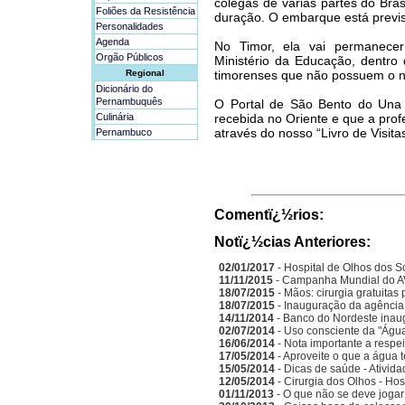
colegas de várias partes do Bra
Foliões da Resistência
duração. O embarque está previs
Personalidades
Agenda
No Timor, ela vai permanece
Orgão Públicos
Ministério da Educação, dentro
Regional
timorenses que não possuem o n
Dicionário do
Pernambuquês
O Portal de São Bento do Una 
Culinária
recebida no Oriente e que a pro
através do nosso “Livro de Visitas
Pernambuco
Comentï¿½rios:
Notï¿½cias Anteriores:
02/01/2017
- Hospital de Olhos dos S
11/11/2015
- Campanha Mundial do A
18/07/2015
- Mãos: cirurgia gratuitas
18/07/2015
- Inauguração da agência
14/11/2014
- Banco do Nordeste inau
02/07/2014
- Uso consciente da "Água
16/06/2014
- Nota importante a respe
17/05/2014
- Aproveite o que a água 
15/05/2014
- Dicas de saúde - Ativida
12/05/2014
- Cirurgia dos Olhos - Ho
01/11/2013
- O que não se deve jogar 