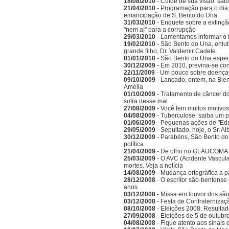
18/08/2010
- Cuide de sua visão: sai
21/04/2010
- Programação para o dia 
emancipação de S. Bento do Una
31/03/2010
- Enquete sobre a extinçã
"nem aí" para a corrupção
29/03/2010
- Lamentamos informar o 
19/02/2010
- São Bento do Una, enlu
grande filho, Dr. Valdemir Cadete
01/01/2010
- São Bento do Una esper
30/12/2009
- Em 2010, previna-se co
22/11/2009
- Um pouco sobre doenças
09/10/2009
- Lançado, ontem, na Bien
Amélia
01/10/2009
- Tratamento de câncer d
sofra desse mal
27/08/2009
- Você tem muitos motivos
04/08/2009
- Tuberculose: saiba um 
01/06/2009
- Pequenas ações de "Ed
29/05/2009
- Sepultado, hoje, o Sr. A
30/12/2009
- Parabéns, São Bento do
política
21/04/2009
- De olho no GLAUCOMA
25/03/2009
- O AVC (Acidente Vascula
mortes. Veja a notícia
14/08/2009
- Mudança ortográfica a p
28/12/2008
- O escritor são-bentense
anos
03/12/2008
- Missa em louvor dos sã
03/12/2008
- Festa de Confraternizaç
08/10/2008
- Eleições 2008: Resulta
27/09/2008
- Eleições de 5 de outubr
04/08/2008
- Fique atento aos sinais