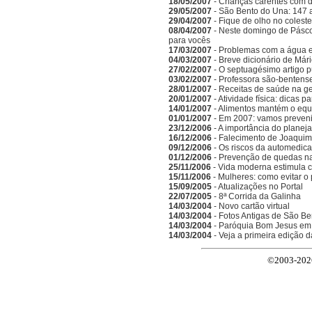
18/05/2007
- Crianças carentes com d
29/05/2007
- São Bento do Una: 147 
29/04/2007
- Fique de olho no coleste
08/04/2007
- Neste domingo de Pásc
para vocês
17/03/2007
- Problemas com a água 
04/03/2007
- Breve dicionário de Már
27/02/2007
- O septuagésimo artigo 
03/02/2007
- Professora são-bentense
28/01/2007
- Receitas de saúde na g
20/01/2007
- Atividade física: dicas 
14/01/2007
- Alimentos mantém o equi
01/01/2007
- Em 2007: vamos preveni
23/12/2006
- A importância do planeja
16/12/2006
- Falecimento de Joaquim
09/12/2006
- Os riscos da automedic
01/12/2006
- Prevenção de quedas n
25/11/2006
- Vida moderna estimula 
15/11/2006
- Mulheres: como evitar o
15/09/2005
- Atualizações no Portal
22/07/2005
- 8ª Corrida da Galinha
14/03/2004
- Novo cartão virtual
14/03/2004
- Fotos Antigas de São Be
14/03/2004
- Paróquia Bom Jesus em
14/03/2004
- Veja a primeira edição 
©2003-2026