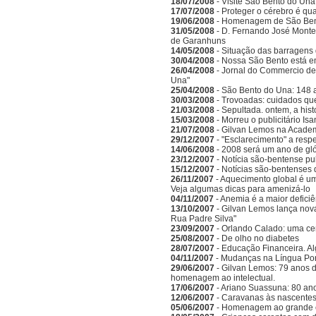
18/07/2008
- Visite São Bento do Una
17/07/2008
- Proteger o cérebro é qu
19/06/2008
- Homenagem de São Bento
31/05/2008
- D. Fernando José Monte
de Garanhuns
14/05/2008
- Situação das barragens 
30/04/2008
- Nossa São Bento está e
26/04/2008
- Jornal do Commercio de 
Una"
25/04/2008
- São Bento do Una: 148 
30/03/2008
- Trovoadas: cuidados que 
21/03/2008
- Sepultada. ontem, a hist
15/03/2008
- Morreu o publicitário Is
21/07/2008
- Gilvan Lemos na Acade
29/12/2007
- "Esclarecimento" a respe
14/06/2008
- 2008 será um ano de gló
23/12/2007
- Notícia são-bentense pu
15/12/2007
- Notícias são-bentenses 
26/11/2007
- Aquecimento global é um
Veja algumas dicas para amenizá-lo
04/11/2007
- Anemia é a maior deficiên
13/10/2007
- Gilvan Lemos lança nov
Rua Padre Silva"
23/09/2007
- Orlando Calado: uma ce
25/08/2007
- De olho no diabetes
28/07/2007
- Educação Financeira. A
04/11/2007
- Mudanças na Língua Po
29/06/2007
- Gilvan Lemos: 79 anos d
homenagem ao intelectual.
17/06/2007
- Ariano Suassuna: 80 ano
12/06/2007
- Caravanas às nascentes
05/06/2007
- Homenagem ao grande es