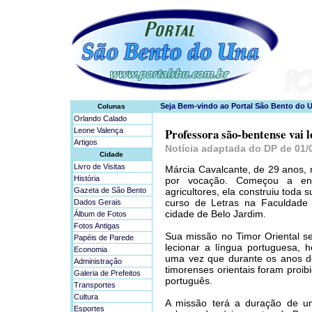
Colunas
Orlando Calado
Professora são-bentense vai 
Leone Valença
Artigos
Notícia adaptada do DP de 01/
Cidade
Livro de Visitas
Márcia Cavalcante, de 29 anos, 
História
por vocação. Começou a en
Gazeta de São Bento
agricultores, ela construiu toda 
curso de Letras na Faculdade
Dados Gerais
cidade de Belo Jardim.
Álbum de Fotos
Fotos Antigas
Sua missão no Timor Oriental s
Papéis de Parede
lecionar a língua portuguesa, 
Economia
uma vez que durante os anos d
Administração
timorenses orientais foram proibi
Galeria de Prefeitos
português.
Transportes
Cultura
A missão terá a duração de u
Esportes