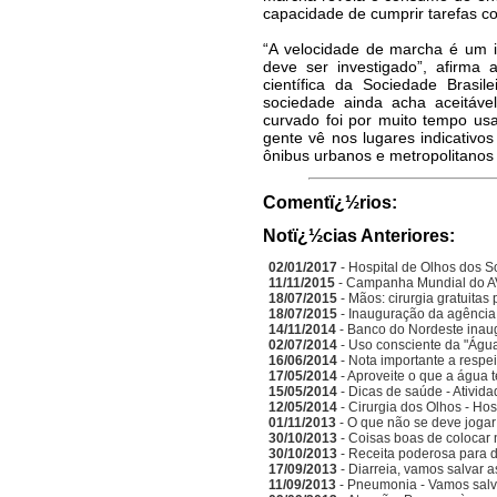
capacidade de cumprir tarefas co
“A velocidade de marcha é um i
deve ser investigado”, afirma a
científica da Sociedade Brasil
sociedade ainda acha aceitáve
curvado foi por muito tempo usa
gente vê nos lugares indicativ
ônibus urbanos e metropolitano
Comentï¿½rios:
Notï¿½cias Anteriores:
02/01/2017
- Hospital de Olhos dos S
11/11/2015
- Campanha Mundial do A
18/07/2015
- Mãos: cirurgia gratuitas
18/07/2015
- Inauguração da agência
14/11/2014
- Banco do Nordeste inau
02/07/2014
- Uso consciente da "Água
16/06/2014
- Nota importante a respe
17/05/2014
- Aproveite o que a água 
15/05/2014
- Dicas de saúde - Ativida
12/05/2014
- Cirurgia dos Olhos - Ho
01/11/2013
- O que não se deve jogar 
30/10/2013
- Coisas boas de colocar
30/10/2013
- Receita poderosa para d
17/09/2013
- Diarreia, vamos salvar a
11/09/2013
- Pneumonia - Vamos salva