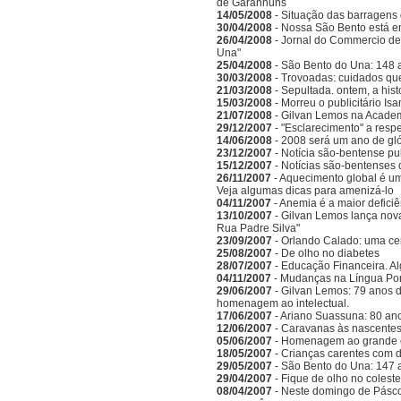
de Garanhuns
14/05/2008
- Situação das barragens 
30/04/2008
- Nossa São Bento está e
26/04/2008
- Jornal do Commercio de 
Una"
25/04/2008
- São Bento do Una: 148 
30/03/2008
- Trovoadas: cuidados que 
21/03/2008
- Sepultada. ontem, a hist
15/03/2008
- Morreu o publicitário Is
21/07/2008
- Gilvan Lemos na Acade
29/12/2007
- "Esclarecimento" a respe
14/06/2008
- 2008 será um ano de gló
23/12/2007
- Notícia são-bentense pu
15/12/2007
- Notícias são-bentenses 
26/11/2007
- Aquecimento global é um
Veja algumas dicas para amenizá-lo
04/11/2007
- Anemia é a maior deficiên
13/10/2007
- Gilvan Lemos lança nov
Rua Padre Silva"
23/09/2007
- Orlando Calado: uma ce
25/08/2007
- De olho no diabetes
28/07/2007
- Educação Financeira. A
04/11/2007
- Mudanças na Língua Po
29/06/2007
- Gilvan Lemos: 79 anos d
homenagem ao intelectual.
17/06/2007
- Ariano Suassuna: 80 ano
12/06/2007
- Caravanas às nascentes
05/06/2007
- Homenagem ao grande es
18/05/2007
- Crianças carentes com d
29/05/2007
- São Bento do Una: 147 
29/04/2007
- Fique de olho no coleste
08/04/2007
- Neste domingo de Pásc