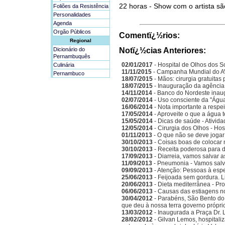
22 horas - Show com o artista s
Foliões da Resistência
Personalidades
Agenda
Orgão Públicos
Comentï¿½rios:
Regional
Dicionário do
Notï¿½cias Anteriores:
Pernambuquês
02/01/2017
- Hospital de Olhos dos S
Culinária
11/11/2015
- Campanha Mundial do A
Pernambuco
18/07/2015
- Mãos: cirurgia gratuitas
18/07/2015
- Inauguração da agência
14/11/2014
- Banco do Nordeste inau
02/07/2014
- Uso consciente da "Água
16/06/2014
- Nota importante a respe
17/05/2014
- Aproveite o que a água 
15/05/2014
- Dicas de saúde - Ativida
12/05/2014
- Cirurgia dos Olhos - Ho
01/11/2013
- O que não se deve jogar 
30/10/2013
- Coisas boas de colocar
30/10/2013
- Receita poderosa para d
17/09/2013
- Diarreia, vamos salvar a
11/09/2013
- Pneumonia - Vamos salva
09/09/2013
- Atenção: Pessoas à espe
25/06/2013
- Feijoada sem gordura. L
20/06/2013
- Dieta mediterrânea - Pr
06/06/2013
- Causas das estiagens n
30/04/2012
- Parabéns, São Bento do 
que deu à nossa terra governo própri
13/03/2012
- Inaugurada a Praça Dr. 
28/02/2012
- Gilvan Lemos, hospitali