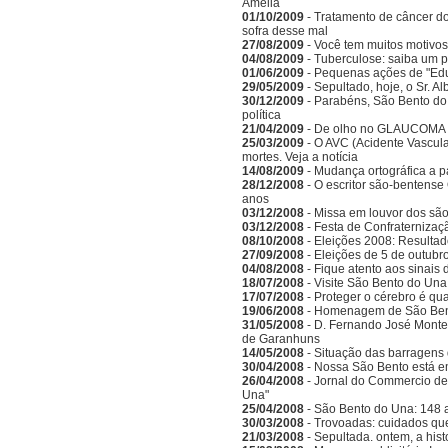
Amélia
01/10/2009
- Tratamento de câncer d
sofra desse mal
27/08/2009
- Você tem muitos motivos
04/08/2009
- Tuberculose: saiba um 
01/06/2009
- Pequenas ações de "Ed
29/05/2009
- Sepultado, hoje, o Sr. A
30/12/2009
- Parabéns, São Bento do
política
21/04/2009
- De olho no GLAUCOMA
25/03/2009
- O AVC (Acidente Vascula
mortes. Veja a notícia
14/08/2009
- Mudança ortográfica a p
28/12/2008
- O escritor são-bentense
anos
03/12/2008
- Missa em louvor dos sã
03/12/2008
- Festa de Confraternizaç
08/10/2008
- Eleições 2008: Resulta
27/09/2008
- Eleições de 5 de outubr
04/08/2008
- Fique atento aos sinais
18/07/2008
- Visite São Bento do Una
17/07/2008
- Proteger o cérebro é qu
19/06/2008
- Homenagem de São Bento
31/05/2008
- D. Fernando José Monte
de Garanhuns
14/05/2008
- Situação das barragens 
30/04/2008
- Nossa São Bento está e
26/04/2008
- Jornal do Commercio de 
Una"
25/04/2008
- São Bento do Una: 148 
30/03/2008
- Trovoadas: cuidados que 
21/03/2008
- Sepultada. ontem, a hist