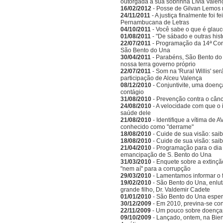
outorgada à sua sobrinha Lívia Valen
16/02/2012
- Posse de Gilvan Lemos
24/11/2011
- A justiça finalmente foi 
Pernambucana de Letras
04/10/2011
- Você sabe o que é glau
01/08/2011
- "De sábado e outras his
22/07/2011
- Programação da 14ª Corr
São Bento do Una
30/04/2011
- Parabéns, São Bento do 
nossa terra governo próprio
22/07/2011
- Som na 'Rural Willis' s
participação de Alceu Valença
08/12/2010
- Conjuntivite, uma doenç
contágio
31/08/2010
- Prevenção contra o cânc
24/08/2010
- A velocidade com que o 
saúde dele
21/08/2010
- Identifique a vítima de
conhecido como "derrame"
18/08/2010
- Cuide de sua visão: saib
18/08/2010
- Cuide de sua visão: sai
21/04/2010
- Programação para o dia 
emancipação de S. Bento do Una
31/03/2010
- Enquete sobre a extinçã
"nem aí" para a corrupção
29/03/2010
- Lamentamos informar o 
19/02/2010
- São Bento do Una, enlu
grande filho, Dr. Valdemir Cadete
01/01/2010
- São Bento do Una esper
30/12/2009
- Em 2010, previna-se co
22/11/2009
- Um pouco sobre doenças
09/10/2009
- Lançado, ontem, na Bien