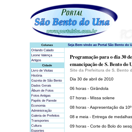
Colunas
Orlando Calado
Programação para o dia 30 de 
Leone Valença
Artigos
emancipação de S. Bento do 
Cidade
Site da Prefeitura de S. Bento
Livro de Visitas
História
Dia 30 de abril de 2010
Gazeta de São Bento
Dados Gerais
06 horas - Girândola
Álbum de Fotos
Fotos Antigas
07 horas - Missa solene
Papéis de Parede
Economia
08 horas - Aapresentação da 1
Administração
Galeria de Prefeitos
08 e meia - Entrega de medalha
Transportes
Cultura
09 horas - Corte do Bolo do sesq
Esportes