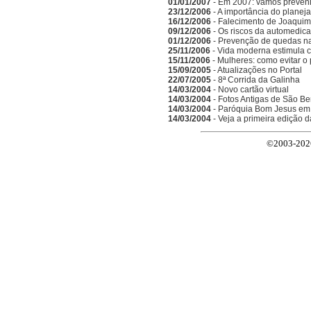
01/01/2007
- Em 2007: vamos preveni
23/12/2006
- A importância do planeja
16/12/2006
- Falecimento de Joaquim
09/12/2006
- Os riscos da automedic
01/12/2006
- Prevenção de quedas n
25/11/2006
- Vida moderna estimula 
15/11/2006
- Mulheres: como evitar o
15/09/2005
- Atualizações no Portal
22/07/2005
- 8ª Corrida da Galinha
14/03/2004
- Novo cartão virtual
14/03/2004
- Fotos Antigas de São Be
14/03/2004
- Paróquia Bom Jesus em
14/03/2004
- Veja a primeira edição 
©2003-2026