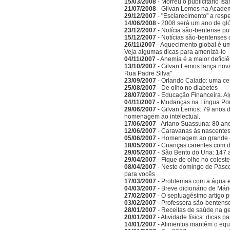
15/03/2008
- Morreu o publicitário Is
21/07/2008
- Gilvan Lemos na Acade
29/12/2007
- "Esclarecimento" a respe
14/06/2008
- 2008 será um ano de gló
23/12/2007
- Notícia são-bentense pu
15/12/2007
- Notícias são-bentenses 
26/11/2007
- Aquecimento global é um
Veja algumas dicas para amenizá-lo
04/11/2007
- Anemia é a maior deficiên
13/10/2007
- Gilvan Lemos lança nov
Rua Padre Silva"
23/09/2007
- Orlando Calado: uma ce
25/08/2007
- De olho no diabetes
28/07/2007
- Educação Financeira. A
04/11/2007
- Mudanças na Língua Po
29/06/2007
- Gilvan Lemos: 79 anos d
homenagem ao intelectual.
17/06/2007
- Ariano Suassuna: 80 ano
12/06/2007
- Caravanas às nascentes
05/06/2007
- Homenagem ao grande es
18/05/2007
- Crianças carentes com d
29/05/2007
- São Bento do Una: 147 
29/04/2007
- Fique de olho no coleste
08/04/2007
- Neste domingo de Pásc
para vocês
17/03/2007
- Problemas com a água 
04/03/2007
- Breve dicionário de Már
27/02/2007
- O septuagésimo artigo 
03/02/2007
- Professora são-bentense
28/01/2007
- Receitas de saúde na g
20/01/2007
- Atividade física: dicas 
14/01/2007
- Alimentos mantém o equi