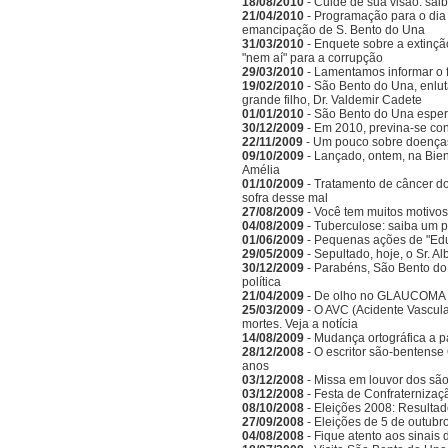
18/08/2010
- Cuide de sua visão: sai
21/04/2010
- Programação para o dia 
emancipação de S. Bento do Una
31/03/2010
- Enquete sobre a extinçã
"nem aí" para a corrupção
29/03/2010
- Lamentamos informar o 
19/02/2010
- São Bento do Una, enlu
grande filho, Dr. Valdemir Cadete
01/01/2010
- São Bento do Una esper
30/12/2009
- Em 2010, previna-se co
22/11/2009
- Um pouco sobre doenças
09/10/2009
- Lançado, ontem, na Bien
Amélia
01/10/2009
- Tratamento de câncer d
sofra desse mal
27/08/2009
- Você tem muitos motivos
04/08/2009
- Tuberculose: saiba um 
01/06/2009
- Pequenas ações de "Ed
29/05/2009
- Sepultado, hoje, o Sr. A
30/12/2009
- Parabéns, São Bento do
política
21/04/2009
- De olho no GLAUCOMA
25/03/2009
- O AVC (Acidente Vascula
mortes. Veja a notícia
14/08/2009
- Mudança ortográfica a p
28/12/2008
- O escritor são-bentense
anos
03/12/2008
- Missa em louvor dos sã
03/12/2008
- Festa de Confraternizaç
08/10/2008
- Eleições 2008: Resulta
27/09/2008
- Eleições de 5 de outubr
04/08/2008
- Fique atento aos sinais