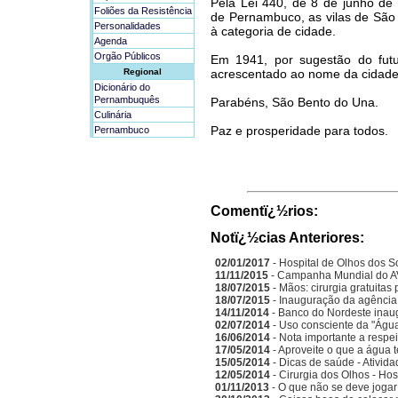
Pela Lei 440, de 8 de junho de
Foliões da Resistência
de Pernambuco, as vilas de São
Personalidades
à categoria de cidade.
Agenda
Orgão Públicos
Em 1941, por sugestão do futu
Regional
acrescentado ao nome da cidade
Dicionário do
Pernambuquês
Parabéns, São Bento do Una.
Culinária
Paz e prosperidade para todos.
Pernambuco
Comentï¿½rios:
Notï¿½cias Anteriores:
02/01/2017
- Hospital de Olhos dos S
11/11/2015
- Campanha Mundial do A
18/07/2015
- Mãos: cirurgia gratuitas
18/07/2015
- Inauguração da agência
14/11/2014
- Banco do Nordeste inau
02/07/2014
- Uso consciente da "Água
16/06/2014
- Nota importante a respe
17/05/2014
- Aproveite o que a água 
15/05/2014
- Dicas de saúde - Ativida
12/05/2014
- Cirurgia dos Olhos - Ho
01/11/2013
- O que não se deve jogar 