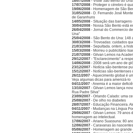
18/07/2008
- Visite São Bento do Una
17/07/2008
- Proteger o cérebro é qu
19/06/2008
- Homenagem de São Bento
31/05/2008
- D. Fernando José Monte
de Garanhuns
14/05/2008
- Situação das barragens 
30/04/2008
- Nossa São Bento está e
26/04/2008
- Jornal do Commercio de 
Una"
25/04/2008
- São Bento do Una: 148 
30/03/2008
- Trovoadas: cuidados que 
21/03/2008
- Sepultada. ontem, a hist
15/03/2008
- Morreu o publicitário Is
21/07/2008
- Gilvan Lemos na Acade
29/12/2007
- "Esclarecimento" a respe
14/06/2008
- 2008 será um ano de gló
23/12/2007
- Notícia são-bentense pu
15/12/2007
- Notícias são-bentenses 
26/11/2007
- Aquecimento global é um
Veja algumas dicas para amenizá-lo
04/11/2007
- Anemia é a maior deficiên
13/10/2007
- Gilvan Lemos lança nov
Rua Padre Silva"
23/09/2007
- Orlando Calado: uma ce
25/08/2007
- De olho no diabetes
28/07/2007
- Educação Financeira. A
04/11/2007
- Mudanças na Língua Po
29/06/2007
- Gilvan Lemos: 79 anos d
homenagem ao intelectual.
17/06/2007
- Ariano Suassuna: 80 ano
12/06/2007
- Caravanas às nascentes
05/06/2007
- Homenagem ao grande es