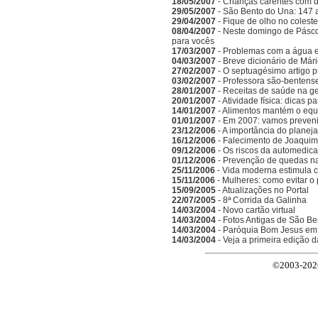
18/05/2007
- Crianças carentes com d
29/05/2007
- São Bento do Una: 147 
29/04/2007
- Fique de olho no coleste
08/04/2007
- Neste domingo de Pásc
para vocês
17/03/2007
- Problemas com a água 
04/03/2007
- Breve dicionário de Már
27/02/2007
- O septuagésimo artigo 
03/02/2007
- Professora são-bentense
28/01/2007
- Receitas de saúde na g
20/01/2007
- Atividade física: dicas 
14/01/2007
- Alimentos mantém o equi
01/01/2007
- Em 2007: vamos preveni
23/12/2006
- A importância do planeja
16/12/2006
- Falecimento de Joaquim
09/12/2006
- Os riscos da automedic
01/12/2006
- Prevenção de quedas n
25/11/2006
- Vida moderna estimula 
15/11/2006
- Mulheres: como evitar o
15/09/2005
- Atualizações no Portal
22/07/2005
- 8ª Corrida da Galinha
14/03/2004
- Novo cartão virtual
14/03/2004
- Fotos Antigas de São Be
14/03/2004
- Paróquia Bom Jesus em
14/03/2004
- Veja a primeira edição 
©2003-2026