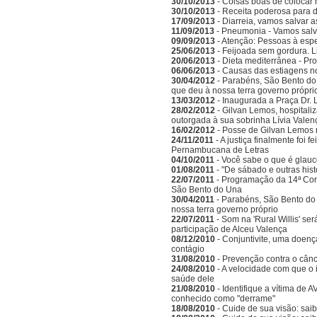
30/10/2013
- Coisas boas de colocar
30/10/2013
- Receita poderosa para d
17/09/2013
- Diarreia, vamos salvar a
11/09/2013
- Pneumonia - Vamos salva
09/09/2013
- Atenção: Pessoas à espe
25/06/2013
- Feijoada sem gordura. L
20/06/2013
- Dieta mediterrânea - Pr
06/06/2013
- Causas das estiagens n
30/04/2012
- Parabéns, São Bento do 
que deu à nossa terra governo própri
13/03/2012
- Inaugurada a Praça Dr. 
28/02/2012
- Gilvan Lemos, hospitali
outorgada à sua sobrinha Lívia Valen
16/02/2012
- Posse de Gilvan Lemos
24/11/2011
- A justiça finalmente foi 
Pernambucana de Letras
04/10/2011
- Você sabe o que é glau
01/08/2011
- "De sábado e outras his
22/07/2011
- Programação da 14ª Corr
São Bento do Una
30/04/2011
- Parabéns, São Bento do 
nossa terra governo próprio
22/07/2011
- Som na 'Rural Willis' s
participação de Alceu Valença
08/12/2010
- Conjuntivite, uma doenç
contágio
31/08/2010
- Prevenção contra o cânc
24/08/2010
- A velocidade com que o 
saúde dele
21/08/2010
- Identifique a vítima de
conhecido como "derrame"
18/08/2010
- Cuide de sua visão: saib