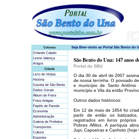
Colunas
Orlando Calado
São Bento do Una: 147 anos d
Leone Valença
Artigos
Portal de SBU
Cidade
Livro de Visitas
O dia 30 de abril de 2007 assin
História
de nossa terrinha. O povoado d
Gazeta de São Bento
e município de Santo Antônio 
município e Vila da então Proví
Dados Gerais
Álbum de Fotos
Outros dados históricos:
Fotos Antigas
Papéis de Parede
Em 12 de maio de 1854 foi cria
Economia
partir de então os batizado
Administração
registrados em livros própri
Galeria de Prefeitos
Pobres Aflitos. A paróquia abra
Transportes
Jupi, Capoeiras e Canhoto (hoje
Cultura
Esportes