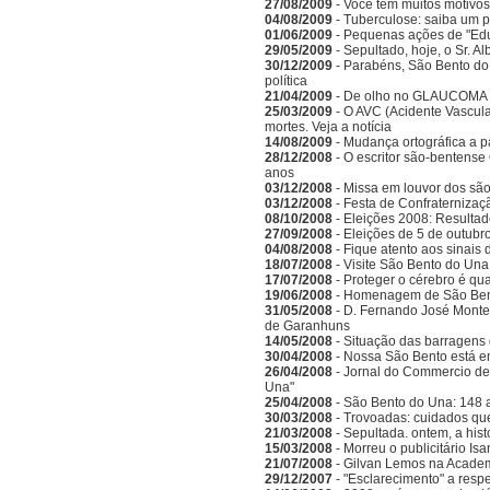
27/08/2009
- Você tem muitos motivos
04/08/2009
- Tuberculose: saiba um 
01/06/2009
- Pequenas ações de "Ed
29/05/2009
- Sepultado, hoje, o Sr. A
30/12/2009
- Parabéns, São Bento do
política
21/04/2009
- De olho no GLAUCOMA
25/03/2009
- O AVC (Acidente Vascula
mortes. Veja a notícia
14/08/2009
- Mudança ortográfica a p
28/12/2008
- O escritor são-bentense
anos
03/12/2008
- Missa em louvor dos sã
03/12/2008
- Festa de Confraternizaç
08/10/2008
- Eleições 2008: Resulta
27/09/2008
- Eleições de 5 de outubr
04/08/2008
- Fique atento aos sinais
18/07/2008
- Visite São Bento do Una
17/07/2008
- Proteger o cérebro é qu
19/06/2008
- Homenagem de São Bento
31/05/2008
- D. Fernando José Monte
de Garanhuns
14/05/2008
- Situação das barragens 
30/04/2008
- Nossa São Bento está e
26/04/2008
- Jornal do Commercio de 
Una"
25/04/2008
- São Bento do Una: 148 
30/03/2008
- Trovoadas: cuidados que 
21/03/2008
- Sepultada. ontem, a hist
15/03/2008
- Morreu o publicitário Is
21/07/2008
- Gilvan Lemos na Acade
29/12/2007
- "Esclarecimento" a respe