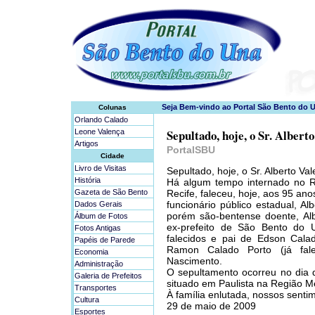
Colunas
Orlando Calado
Sepultado, hoje, o Sr. Albert
Leone Valença
Artigos
PortalSBU
Cidade
Livro de Visitas
Sepultado, hoje, o Sr. Alberto Va
História
Há algum tempo internado no Re
Gazeta de São Bento
Recife, faleceu, hoje, aos 95 an
funcionário público estadual, Al
Dados Gerais
porém são-bentense doente, Alb
Álbum de Fotos
ex-prefeito de São Bento do U
Fotos Antigas
falecidos e pai de Edson Calad
Papéis de Parede
Ramon Calado Porto (já fal
Economia
Nascimento.
Administração
O sepultamento ocorreu no dia 
Galeria de Prefeitos
situado em Paulista na Região Me
Transportes
À família enlutada, nossos senti
Cultura
29 de maio de 2009
Esportes