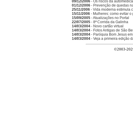
09/12/2006
- Os riscos da automedic
01/12/2006
- Prevenção de quedas n
25/11/2006
- Vida moderna estimula 
15/11/2006
- Mulheres: como evitar o
15/09/2005
- Atualizações no Portal
22/07/2005
- 8ª Corrida da Galinha
14/03/2004
- Novo cartão virtual
14/03/2004
- Fotos Antigas de São Be
14/03/2004
- Paróquia Bom Jesus em
14/03/2004
- Veja a primeira edição 
©2003-2026