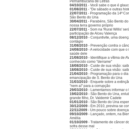
Pernambucana de Letras
04/10/2011
- Você sabe o que é glau
01/08/2011
- "De sábado e outras his
22/07/2011
- Programação da 14ª Corr
São Bento do Una
30/04/2011
- Parabéns, São Bento do 
nossa terra governo próprio
22/07/2011
- Som na 'Rural Willis' s
participação de Alceu Valença
08/12/2010
- Conjuntivite, uma doenç
contágio
31/08/2010
- Prevenção contra o cânc
24/08/2010
- A velocidade com que o 
saúde dele
21/08/2010
- Identifique a vítima de
conhecido como "derrame"
18/08/2010
- Cuide de sua visão: saib
18/08/2010
- Cuide de sua visão: sai
21/04/2010
- Programação para o dia 
emancipação de S. Bento do Una
31/03/2010
- Enquete sobre a extinçã
"nem aí" para a corrupção
29/03/2010
- Lamentamos informar o 
19/02/2010
- São Bento do Una, enlu
grande filho, Dr. Valdemir Cadete
01/01/2010
- São Bento do Una esper
30/12/2009
- Em 2010, previna-se co
22/11/2009
- Um pouco sobre doenças
09/10/2009
- Lançado, ontem, na Bien
Amélia
01/10/2009
- Tratamento de câncer d
sofra desse mal