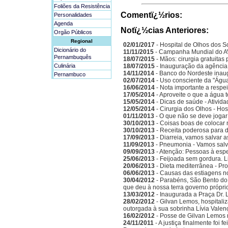
Foliões da Resistência
Comentï¿½rios:
Personalidades
Agenda
Notï¿½cias Anteriores:
Orgão Públicos
Regional
02/01/2017
- Hospital de Olhos dos S
Dicionário do
11/11/2015
- Campanha Mundial do A
Pernambuquês
18/07/2015
- Mãos: cirurgia gratuitas
Culinária
18/07/2015
- Inauguração da agência
14/11/2014
- Banco do Nordeste inau
Pernambuco
02/07/2014
- Uso consciente da "Água
16/06/2014
- Nota importante a respe
17/05/2014
- Aproveite o que a água 
15/05/2014
- Dicas de saúde - Ativida
12/05/2014
- Cirurgia dos Olhos - Ho
01/11/2013
- O que não se deve jogar 
30/10/2013
- Coisas boas de colocar
30/10/2013
- Receita poderosa para d
17/09/2013
- Diarreia, vamos salvar a
11/09/2013
- Pneumonia - Vamos salva
09/09/2013
- Atenção: Pessoas à espe
25/06/2013
- Feijoada sem gordura. L
20/06/2013
- Dieta mediterrânea - Pr
06/06/2013
- Causas das estiagens n
30/04/2012
- Parabéns, São Bento do 
que deu à nossa terra governo própri
13/03/2012
- Inaugurada a Praça Dr. 
28/02/2012
- Gilvan Lemos, hospitali
outorgada à sua sobrinha Lívia Valen
16/02/2012
- Posse de Gilvan Lemos
24/11/2011
- A justiça finalmente foi 