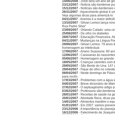
14/06/2008
- 2008 será um ano de gló
23/12/2007
- Notícia são-bentense pu
15/12/2007
- Notícias são-bentenses 
26/11/2007
- Aquecimento global é um
Veja algumas dicas para amenizá-lo
04/11/2007
- Anemia é a maior deficiên
13/10/2007
- Gilvan Lemos lança nov
Rua Padre Silva"
23/09/2007
- Orlando Calado: uma ce
25/08/2007
- De olho no diabetes
28/07/2007
- Educação Financeira. A
04/11/2007
- Mudanças na Língua Po
29/06/2007
- Gilvan Lemos: 79 anos d
homenagem ao intelectual.
17/06/2007
- Ariano Suassuna: 80 ano
12/06/2007
- Caravanas às nascentes
05/06/2007
- Homenagem ao grande es
18/05/2007
- Crianças carentes com d
29/05/2007
- São Bento do Una: 147 
29/04/2007
- Fique de olho no coleste
08/04/2007
- Neste domingo de Pásc
para vocês
17/03/2007
- Problemas com a água 
04/03/2007
- Breve dicionário de Már
27/02/2007
- O septuagésimo artigo 
03/02/2007
- Professora são-bentense
28/01/2007
- Receitas de saúde na g
20/01/2007
- Atividade física: dicas 
14/01/2007
- Alimentos mantém o equi
01/01/2007
- Em 2007: vamos preveni
23/12/2006
- A importância do planeja
16/12/2006
- Falecimento de Joaquim