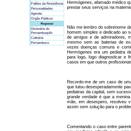
Hermógenes, afamado médico que
Foliões da Resistência
prestar seus serviços na materni
Personalidades
Agenda
Orgão Públicos
Regional
Não me lembro do sobrenome del
Dicionário do
homem simples e dedicado ao seu
Pernambuquês
de amigos e de admiradores, me
Culinária
mesmo sem as baterias de exa
Pernambuco
vezes doenças comuns e corriqu
Hermógenes era um pediatra de
para logo, logo diagnosticar e 
casos em que outros profissionai
Recordo-me de um caso de uma
que lutou desesperadamente para
pediatras da capital, sem suces
grande verdade é que a menina 
mãe, em desespero, resolveu vi
assim sem solução para o problem
Comentando o caso entre parent