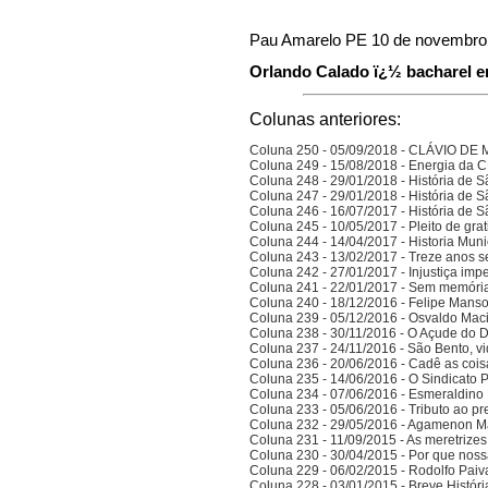
Pau Amarelo PE 10 de novembro
Orlando Calado ï¿½ bacharel em
Colunas anteriores:
Coluna 250 - 05/09/2018 - CLÁVIO D
Coluna 249 - 15/08/2018 - Energia da
Coluna 248 - 29/01/2018 - História de S
Coluna 247 - 29/01/2018 - História de S
Coluna 246 - 16/07/2017 - História de S
Coluna 245 - 10/05/2017 - Pleito de gra
Coluna 244 - 14/04/2017 - Historia Munic
Coluna 243 - 13/02/2017 - Treze anos 
Coluna 242 - 27/01/2017 - Injustiça imp
Coluna 241 - 22/01/2017 - Sem memória
Coluna 240 - 18/12/2016 - Felipe Manso,
Coluna 239 - 05/12/2016 - Osvaldo Ma
Coluna 238 - 30/11/2016 - O Açude do 
Coluna 237 - 24/11/2016 - São Bento, vi
Coluna 236 - 20/06/2016 - Cadê as cois
Coluna 235 - 14/06/2016 - O Sindicato P
Coluna 234 - 07/06/2016 - Esmeraldino 
Coluna 233 - 05/06/2016 - Tributo ao p
Coluna 232 - 29/05/2016 - Agamenon M
Coluna 231 - 11/09/2015 - As meretrize
Coluna 230 - 30/04/2015 - Por que noss
Coluna 229 - 06/02/2015 - Rodolfo Paiv
Coluna 228 - 03/01/2015 - Breve Histór