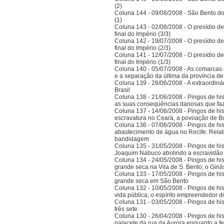
(2)
Coluna 144 - 09/08/2008 - São Bento do
(1)
Coluna 143 - 02/08/2008 - O presídio d
final do Império (3/3)
Coluna 142 - 19/07/2008 - O presídio d
final do Império (2/3)
Coluna 141 - 12/07/2008 - O presídio d
final do Império (1/3)
Coluna 140 - 05/07/2008 - As comarcas 
e a separação da última da província 
Coluna 139 - 28/06/2008 - A extraordinár
Brasil
Coluna 138 - 21/06/2008 - Pingos de histó
as suas conseqüências danosas que faz
Coluna 137 - 14/06/2008 - Pingos de hist
escravatura no Ceará, a povoação de B
Coluna 136 - 07/06/2008 - Pingos de histó
abastecimento de água no Recife. Relat
bandidagem
Coluna 135 - 31/05/2008 - Pingos de histó
Joaquim Nabuco abolindo a escravidão e
Coluna 134 - 24/05/2008 - Pingos de hist
grande seca na Vila de S. Bento; o Gi
Coluna 133 - 17/05/2008 - Pingos de hist
grande seca em São Bento
Coluna 132 - 10/05/2008 - Pingos de hist
vida pública; o espírito empreendedor 
Coluna 131 - 03/05/2008 - Pingos de histó
três sete
Coluna 130 - 26/04/2008 - Pingos de hist
palacete da rua da Aurora enquanto a 