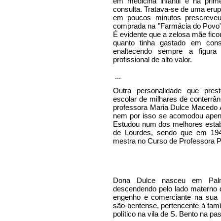
em medicina infantil e na prim
consulta. Tratava-se de uma eru
em poucos minutos prescreveu
comprada na "Farmácia do Povo
É evidente que a zelosa mãe fico
quanto tinha gastado em cons
enaltecendo sempre a figur
profissional de alto valor.
...
Outra personalidade que prest
escolar de milhares de conterrâ
professora Maria Dulce Macedo A
nem por isso se acomodou ape
Estudou num dos melhores estab
de Lourdes, sendo que em 194
mestra no Curso de Professora 
Dona Dulce nasceu em Palm
descendendo pelo lado materno d
engenho e comerciante na sua ci
são-bentense, pertencente à fam
político na vila de S. Bento na 