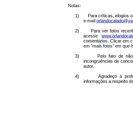
Notas:
1)
Para críticas, elogios 
e-mail
orlandocalado@ya
2)
Para ver fotos recen
acesse
www.orlandocala
comentários. Clicar em ci
em "mais fotos" em que h
3)
Pelo fato de não
incongruências de concor
autor.
4)
Agradeço à prof
informações a respeito d