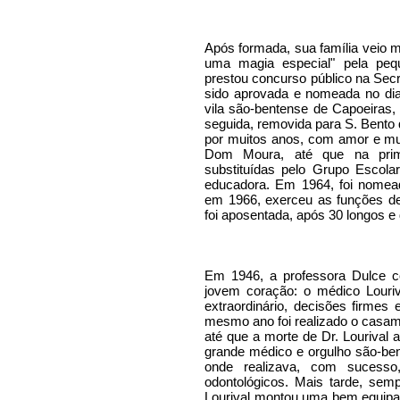
Após formada, sua família veio 
uma magia especial" pela peq
prestou concurso público na Sec
sido aprovada e nomeada no dia 
vila são-bentense de Capoeiras,
seguida, removida para S. Bento 
por muitos anos, com amor e mu
Dom Moura, até que na pri
substituídas pelo Grupo Escolar
educadora. Em 1964, foi nomeada
em 1966, exerceu as funções de
foi aposentada, após 30 longos e
Em 1946, a professora Dulce c
jovem coração: o médico Louri
extraordinário, decisões firmes
mesmo ano foi realizado o casam
até que a morte de Dr. Lourival 
grande médico e orgulho são-be
onde realizava, com sucesso,
odontológicos. Mais tarde, sem
Lourival montou uma bem equipa