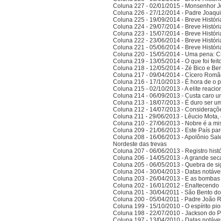
Coluna 227 - 02/01/2015 - Monsenhor J
Coluna 226 - 27/12/2014 - Padre Joaqui
Coluna 225 - 19/09/2014 - Breve Histór
Coluna 224 - 29/07/2014 - Breve Histór
Coluna 223 - 15/07/2014 - Breve Histór
Coluna 222 - 23/06/2014 - Breve Histór
Coluna 221 - 05/06/2014 - Breve Histór
Coluna 220 - 15/05/2014 - Uma pena: C
Coluna 219 - 13/05/2014 - O que foi fei
Coluna 218 - 12/05/2014 - Zé Bico e Ben
Coluna 217 - 09/04/2014 - Cícero Romão 
Coluna 216 - 17/10/2013 - É hora de o po
Coluna 215 - 02/10/2013 - A elite reaci
Coluna 214 - 06/09/2013 - Custa caro 
Coluna 213 - 18/07/2013 - É duro ser u
Coluna 212 - 14/07/2013 - Consideraçõ
Coluna 211 - 29/06/2013 - Lêucio Mota,
Coluna 210 - 27/06/2013 - Nobre é a mi
Coluna 209 - 21/06/2013 - Este País pa
Coluna 208 - 16/06/2013 - Apolônio Sale
Nordeste das trevas
Coluna 207 - 06/06/2013 - Registro his
Coluna 206 - 14/05/2013 - A grande se
Coluna 205 - 06/05/2013 - Quebra de si
Coluna 204 - 30/04/2013 - Datas notáve
Coluna 203 - 26/04/2013 - E as bombas
Coluna 202 - 16/01/2012 - Enaltecendo 
Coluna 201 - 30/04/2011 - São Bento do
Coluna 200 - 05/04/2011 - Padre João 
Coluna 199 - 15/10/2010 - O espírito pi
Coluna 198 - 22/07/2010 - Jackson do Pa
Coluna 197 - 13/04/2010 - Datas notáve