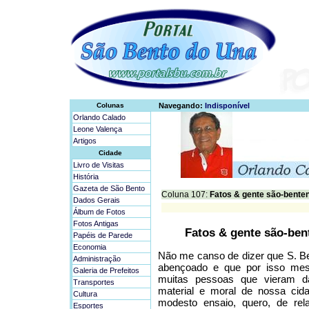
Colunas
Navegando:
Indisponível
Orlando Calado
Leone Valença
Artigos
Cidade
Livro de Visitas
História
Gazeta de São Bento
Coluna 107:
Fatos & gente são-bente
Dados Gerais
Álbum de Fotos
Fotos Antigas
Fatos & gente são-ben
Papéis de Parede
Economia
Não me canso de dizer que S. Be
Administração
abençoado e que por isso mesm
Galeria de Prefeitos
muitas pessoas que vieram da
Transportes
material e moral de nossa cida
Cultura
modesto ensaio, quero, de relan
Esportes