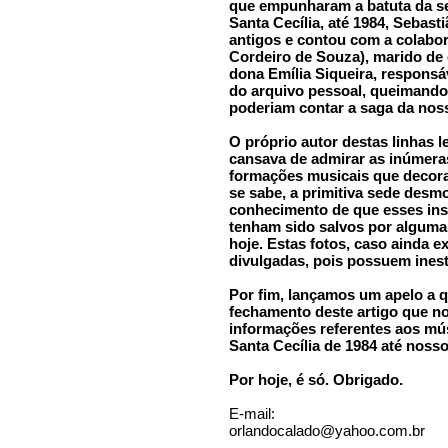
que empunharam a batuta da se
Santa Cecília, até 1984, Sebas
antigos e contou com a colabo
Cordeiro de Souza), marido de
dona Emília Siqueira, responsáv
do arquivo pessoal, queimando 
poderiam contar a saga da noss
O próprio autor destas linhas 
cansava de admirar as inúmeras
formações musicais que decor
se sabe, a primitiva sede desm
conhecimento de que esses inst
tenham sido salvos por alguma
hoje. Estas fotos, caso ainda e
divulgadas, pois possuem inesti
Por fim, lançamos um apelo a q
fechamento deste artigo que nos
informações referentes aos mú
Santa Cecília de 1984 até nosso
Por hoje, é só. Obrigado.
E-mail:
orlandocalado@yahoo.com.br