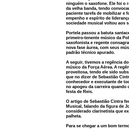
ninguém o saxofone. Ele foi o 
da velha banda, tendo convocan
paciente tarefa de mobilizar e
empenho e espírito de liderança
sociedade musical voltou aos s
Portela passou a batuta santace
primeiro-tenente músico da Pol
saxofonista e regente consagr
nova fase áurea, com seus mú
padrão técnico apurado.
A seguir, tivemos a regência do 
músico da Força Aérea. A regên
proveitosa, tendo ele sido subst
que no dizer de Sebastião Cint
conhecedor e executante de to
no apogeu da carreira quando d
festa de Reis.
O artigo de Sebastião Cintra f
Musical, falando da figura de J
considerado clarinetista que e
palheta.
Para se chegar a um bom termo