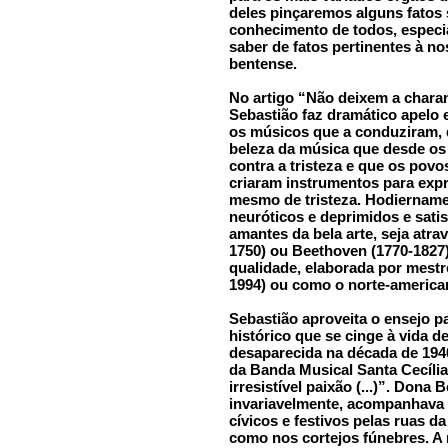
deles pinçaremos alguns fatos
conhecimento de todos, especi
saber de fatos pertinentes à no
bentense.
No artigo “Não deixem a chara
Sebastião faz dramático apelo 
os músicos que a conduziram, d
beleza da música que desde os
contra a tristeza e que os pov
criaram instrumentos para expr
mesmo de tristeza. Hodiername
neuróticos e deprimidos e sati
amantes da bela arte, seja atr
1750) ou Beethoven (1770-1827)
qualidade, elaborada por mestr
1994) ou como o norte-america
Sebastião aproveita o ensejo pa
histórico que se cinge à vida d
desaparecida na década de 194
da Banda Musical Santa Cecília
irresistível paixão (...)”. Don
invariavelmente, acompanhava 
cívicos e festivos pelas ruas 
como nos cortejos fúnebres. A