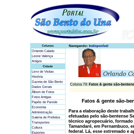
Colunas
Navegando:
Indisponível
Orlando Calado
Leone Valença
Artigos
Cidade
Livro de Visitas
História
Gazeta de São Bento
Coluna 79:
Fatos & gente são-bentens
Dados Gerais
Álbum de Fotos
Fotos Antigas
Fatos & gente são-ben
Papéis de Parede
Economia
Para a elaboração deste traba
Administração
efetuadas pelo são-bentense Se
Galeria de Prefeitos
técnico agropecuário, formado 
Transportes
Tamandaré, em Pernambuco, ed
Cultura
federal. Lá, esse extremado e 
Esportes