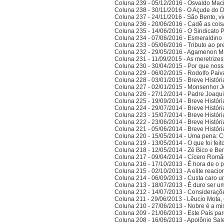
Coluna 239 - 05/12/2016 - Osvaldo Ma
Coluna 238 - 30/11/2016 - O Açude do 
Coluna 237 - 24/11/2016 - São Bento, vi
Coluna 236 - 20/06/2016 - Cadê as cois
Coluna 235 - 14/06/2016 - O Sindicato P
Coluna 234 - 07/06/2016 - Esmeraldino 
Coluna 233 - 05/06/2016 - Tributo ao p
Coluna 232 - 29/05/2016 - Agamenon M
Coluna 231 - 11/09/2015 - As meretrize
Coluna 230 - 30/04/2015 - Por que noss
Coluna 229 - 06/02/2015 - Rodolfo Paiv
Coluna 228 - 03/01/2015 - Breve Histór
Coluna 227 - 02/01/2015 - Monsenhor J
Coluna 226 - 27/12/2014 - Padre Joaqui
Coluna 225 - 19/09/2014 - Breve Histór
Coluna 224 - 29/07/2014 - Breve Histór
Coluna 223 - 15/07/2014 - Breve Histór
Coluna 222 - 23/06/2014 - Breve Histór
Coluna 221 - 05/06/2014 - Breve Histór
Coluna 220 - 15/05/2014 - Uma pena: C
Coluna 219 - 13/05/2014 - O que foi fei
Coluna 218 - 12/05/2014 - Zé Bico e Ben
Coluna 217 - 09/04/2014 - Cícero Romão 
Coluna 216 - 17/10/2013 - É hora de o po
Coluna 215 - 02/10/2013 - A elite reaci
Coluna 214 - 06/09/2013 - Custa caro 
Coluna 213 - 18/07/2013 - É duro ser u
Coluna 212 - 14/07/2013 - Consideraçõ
Coluna 211 - 29/06/2013 - Lêucio Mota,
Coluna 210 - 27/06/2013 - Nobre é a mi
Coluna 209 - 21/06/2013 - Este País pa
Coluna 208 - 16/06/2013 - Apolônio Sale