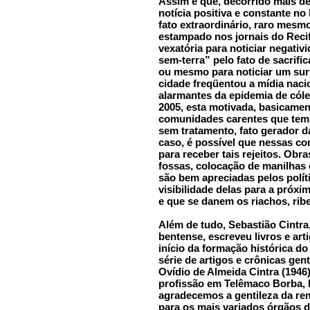
Assim é que, decorrido mais d
notícia positiva e constante n
fato extraordinário, raro mesm
estampado nos jornais do Recif
vexatória para noticiar negati
sem-terra” pelo fato de sacrifi
ou mesmo para noticiar um sur
cidade freqüentou a mídia naci
alarmantes da epidemia de cóler
2005, esta motivada, basicamen
comunidades carentes que tem 
sem tratamento, fato gerador d
caso, é possível que nessas co
para receber tais rejeitos. Obr
fossas, colocação de manilhas
são bem apreciadas pelos polí
visibilidade delas para a próx
e que se danem os riachos, ribe
Além de tudo, Sebastião Cintra
bentense, escreveu livros e art
início da formação histórica 
série de artigos e crônicas gen
Ovídio de Almeida Cintra (1946
profissão em Telêmaco Borba, P
agradecemos a gentileza da re
para os mais variados órgãos 