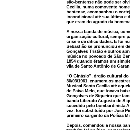
são-bentense não pode ser olvi
Cecília, numa comovente homen
bentense, acompanhou o cortej
incondicional até sua última e 
que eram do agrado da homen
A nossa banda de música, como
organização cultural, sempre
crise e de dificuldades. E foi 
Sebastião se pronunciou em def
Gonçalves Tristão e outros ab
música no povoado de São Ben
1854 quando éramos um simple
vila de Santo Antônio de Gara
“O Ginásio”, órgão cultural do 
30/03/1961, enumera os mestre
Musical Santa Cecília até aquel
de Paiva Melo, que tocava baixo
Gonçalves de Siqueira que tam
banda Liberato Augusto de Sique
sucedido pelo bombardinista A
vez, foi substituído por José P
primeiro sargento da Polícia M
Depois, comandou a nossa band