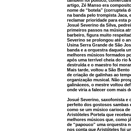
também foi político, comercian
artigo, Zé Manso era composito
nome de “botela” (corruptela de
na banda pelo trompista Jaca, 
reclamar prioridade para esta p
Josué Severino da Silva, pedre
primeiros passos na música at
barbeiro, figura muito respeita
Severino se prolongou até o an
Usina Serra Grande de São José
banda e a orquestra daquela un
melhores músicos formados po
após uma terrível cheia do rio 
destruída e o maestro foi mora
Mais tarde, voltou a São Bento
de criação de galinhas ao te
organização musical. Não pros
galináceos, o mestre voltou def
onde viria a falecer com mais 
Josué Severino, saxofonista e c
perfeito dos gostosos sambas 
como se um músico carioca de o
Aristóteles Portela que recebe
melhores músicos que, como já
de “papouco” uma orquestra no 
nos conta que Aristóteles foi