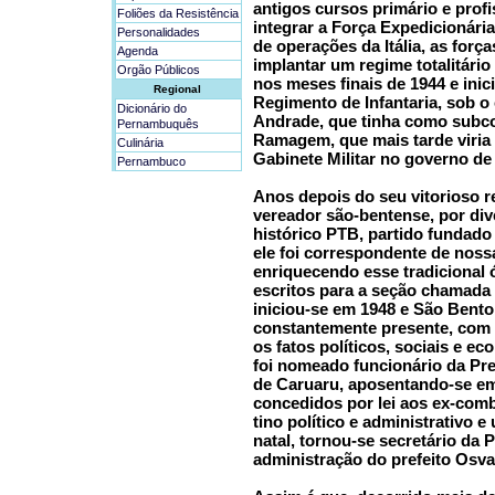
antigos cursos primário e profi
Foliões da Resistência
integrar a Força Expedicionária
Personalidades
de operações da Itália, as forç
Agenda
implantar um regime totalitário
Orgão Públicos
nos meses finais de 1944 e inic
Regional
Regimento de Infantaria, sob o
Dicionário do
Andrade, que tinha como sub
Pernambuquês
Ramagem, que mais tarde viria
Culinária
Gabinete Militar no governo de
Pernambuco
Anos depois do seu vitorioso r
vereador são-bentense, por div
histórico PTB, partido fundado
ele foi correspondente de noss
enriquecendo esse tradicional 
escritos para a seção chamada 
iniciou-se em 1948 e São Bento,
constantemente presente, com
os fatos políticos, sociais e e
foi nomeado funcionário da Pre
de Caruaru, aposentando-se em
concedidos por lei aos ex-comba
tino político e administrativo
natal, tornou-se secretário da 
administração do prefeito Osva