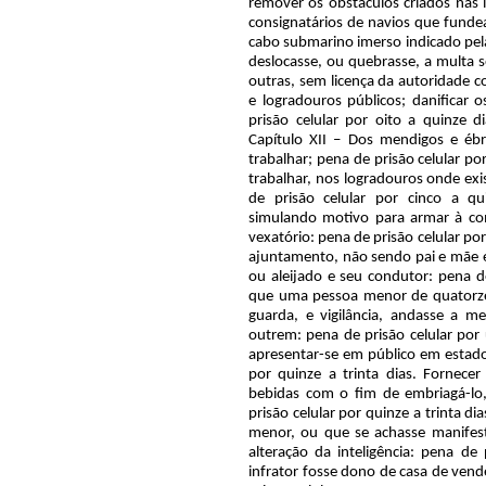
remover os obstáculos criados nas 
consignatários de navios que funde
cabo submarino imerso indicado pela
deslocasse, ou quebrasse, a multa se
outras, sem licença da autoridade c
e logradouros públicos; danificar 
prisão celular por oito a quinze 
Capítulo XII – Dos mendigos e éb
trabalhar; pena de prisão celular por
trabalhar, nos logradouros onde exi
de prisão celular por cinco a qu
simulando motivo para armar à c
vexatório: pena de prisão celular p
ajuntamento, não sendo pai e mãe e
ou aleijado e seu condutor: pena de
que uma pessoa menor de quatorze 
guarda, e vigilância, andasse a me
outrem: pena de prisão celular por
apresentar-se em público em estado
por quinze a trinta dias. Fornece
bebidas com o fim de embriagá-lo
prisão celular por quinze a trinta d
menor, ou que se achasse manife
alteração da inteligência: pena de
infrator fosse dono de casa de vend