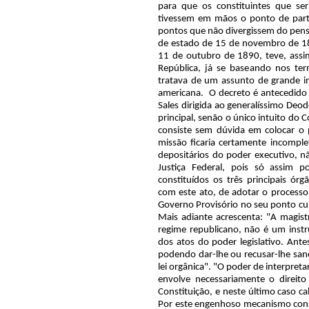
para que os constituintes que s
tivessem em mãos o ponto de parti
pontos que não divergissem do pe
de estado de 15 de novembro de 188
11 de outubro de 1890, teve, assi
República, já se baseando nos ter
tratava de um assunto de grande im
americana.
O decreto é antecedido
Sales dirigida ao generalíssimo Deod
principal, senão o único intuito do 
consiste sem dúvida em colocar o 
missão ficaria certamente incomple
depositários do poder executivo, n
Justiça Federal, pois só assim 
constituídos os três principais órg
com este ato, de adotar o process
Governo Provisório no seu ponto cul
Mais adiante acrescenta: "A magistr
regime republicano, não é um inst
dos atos do poder legislativo. Antes
podendo dar-lhe ou recusar-lhe sanç
lei orgânica". "O poder de interpretar
envolve necessariamente o direito
Constituição, e neste último caso ca
Por este engenhoso mecanismo conse