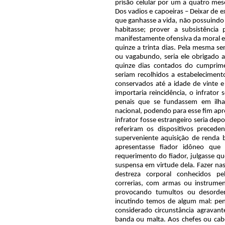
prisão celular por um a quatro mese
Dos vadios e capoeiras – Deixar de e
que ganhasse a vida, não possuindo 
habitasse; prover a subsistência
manifestamente ofensiva da moral e 
quinze a trinta dias. Pela mesma s
ou vagabundo, seria ele obrigado 
quinze dias contados do cumprim
seriam recolhidos a estabelecimento
conservados até a idade de vinte 
importaria reincidência, o infrator 
penais que se fundassem em ilhas
nacional, podendo para esse fim apro
infrator fosse estrangeiro seria dep
referiram os dispositivos precede
superveniente aquisição de renda b
apresentasse fiador idôneo que
requerimento do fiador, julgasse qu
suspensa em virtude dela. Fazer nas 
destreza corporal conhecidos p
correrias, com armas ou instrumen
provocando tumultos ou desorden
incutindo temos de algum mal: pena
considerado circunstância agravant
banda ou malta. Aos chefes ou cab