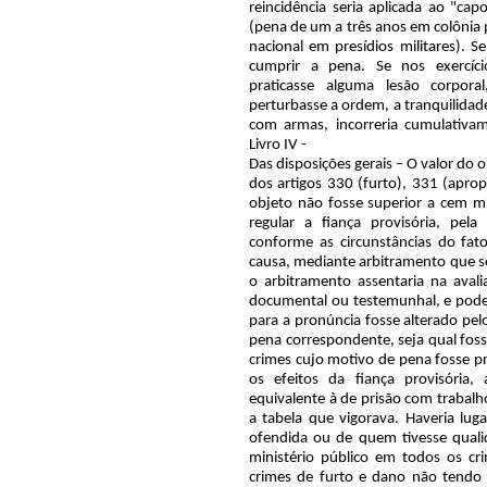
reincidência seria aplicada ao "ca
(pena de um a três anos em colônia p
nacional em presídios militares). S
cumprir a pena. Se nos exercíci
praticasse alguma lesão corporal
perturbasse a ordem, a tranquilidad
com armas, incorreria cumulativa
Livro IV -
Das disposições gerais – O valor do 
dos artigos 330 (furto), 331 (aprop
objeto não fosse superior a cem mil
regular a fiança provisória, pel
conforme as circunstâncias do fato
causa, mediante arbitramento que se
o arbitramento assentaria na aval
documental ou testemunhal, e poderia
para a pronúncia fosse alterado pelo 
pena correspondente, seja qual foss
crimes cujo motivo de pena fosse pr
os efeitos da fiança provisória,
equivalente à de prisão com trabalh
a tabela que vigorava. Haveria lug
ofendida ou de quem tivesse quali
ministério público em todos os cr
crimes de furto e dano não tendo 