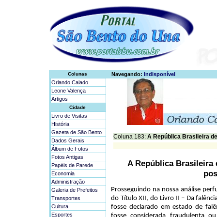
Colunas
Navegando:
Indisponível
Orlando Calado
Leone Valença
Artigos
Cidade
Livro de Visitas
História
Gazeta de São Bento
Coluna 183:
A República Brasileira de 
Dados Gerais
Álbum de Fotos
Fotos Antigas
A República Brasileira 
Papéis de Parede
pos
Economia
Administração
Prosseguindo na nossa análise perfu
Galeria de Prefeitos
do Título XII, do Livro II – Da falê
Transportes
Cultura
fosse declarado em estado de falênc
Esportes
fosse considerada fraudulenta o