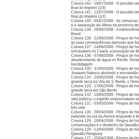
Coluna 142 - 19/07/2008 - O presídio d
final do Império (2/3)
Coluna 141 - 12/07/2008 - O presídio d
final do Império (1/3)
Coluna 140 - 05/07/2008 - As comarcas 
e a separação da última da província 
Coluna 139 - 28/06/2008 - A extraordinár
Brasil
Coluna 138 - 21/06/2008 - Pingos de histó
as suas conseqüências danosas que faz
Coluna 137 - 14/06/2008 - Pingos de hist
escravatura no Ceará, a povoação de B
Coluna 136 - 07/06/2008 - Pingos de histó
abastecimento de água no Recife. Relat
bandidagem
Coluna 135 - 31/05/2008 - Pingos de histó
Joaquim Nabuco abolindo a escravidão e
Coluna 134 - 24/05/2008 - Pingos de hist
grande seca na Vila de S. Bento; o Gi
Coluna 133 - 17/05/2008 - Pingos de hist
grande seca em São Bento
Coluna 132 - 10/05/2008 - Pingos de hist
vida pública; o espírito empreendedor 
Coluna 131 - 03/05/2008 - Pingos de histó
três sete
Coluna 130 - 26/04/2008 - Pingos de hist
palacete da rua da Aurora enquanto a 
Coluna 129 - 19/04/2008 - Pingos de hist
comunicações e o desfecho da Questão
Coluna 128 - 12/04/2008 - Pingos de hist
Questão Religiosa
Coluna 127 - 05/04/2008 - Pingos de hist