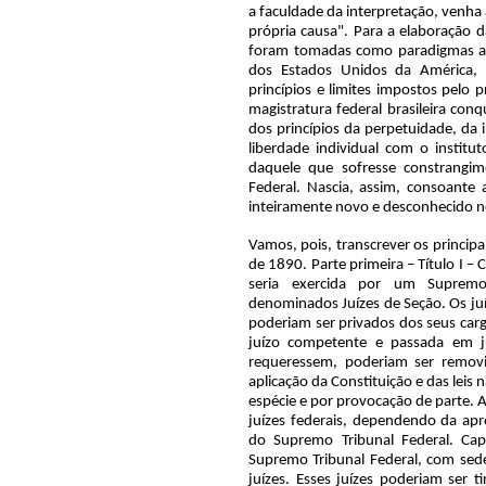
a faculdade da interpretação, venha 
própria causa". Para a elaboração da
foram tomadas como paradigmas as 
dos Estados Unidos da América, 
princípios e limites impostos pelo 
magistratura federal brasileira con
dos princípios da perpetuidade, da 
liberdade individual com o instit
daquele que sofresse constrangi
Federal. Nascia, assim, consoante 
inteiramente novo e desconhecido n
Vamos, pois, transcrever os principais pontos do Decreto n° 848, de 11 de outubro de 1890. Parte primeira – Título I – Capítulo I – Da Justiça Federal - A Justiça Federal seria exercida por um Supremo Tribunal Federal e por juízes inferiores denominados Juízes de Seção. Os juízes federais eram vitalícios e inamovíveis e não poderiam ser privados dos seus cargos senão em virtude de sentença proferida em juízo competente e passada em julgado. No entanto, os juízes inferiores, se requeressem, poderiam ser removidos de uma para outra seção. Na guarda e aplicação da Constituição e das leis nacionais, a magistratura federal só interviria em espécie e por provocação de parte. Ao presidente da República competia nomear os juízes federais, dependendo da aprovação do Senado a nomeação dos membros do Supremo Tribunal Federal. Capítulo II – Do Supremo Tribunal Federal – O Supremo Tribunal Federal, com sede na capital da República, era composto de 15 juízes. Esses juízes poderiam ser tirados dentre os juízes secionais ou dentre os cidadãos de notável saber e reputação que possuíssem a condição de elegibilidade para o Senado. Abrindo um parêntesis: a expressão "notável saber" levou um presidente da República a indicar ao Senado e ver aprovado como juiz do Supremo Tribunal Federal um não bacharel ou doutor em direito. Houve polêmica, mas depois prevaleceu que o "notável saber" tinha de ser no campo das ciências jurídicas. Os parentes consanguíneos ou afins, na linha ascendente e descendente e na colateral até o segundo grau, não podiam ao mesmo tempo ser membros do Supremo Tribunal Federal. O presidente da República nomearia um dos membros do Tribunal para exercer a função de procurador-geral da República. O Tribunal funcionaria com a maioria dos seus membros. Na falta de número legal seriam chamados sucessivamente os juízes das seções mais próximas, aos quais competia jurisdição plena enquanto funcionassem como substitutos. O Tribunal decidiria as questões afetas a sua competência, ora em primeira e única instância, ora em segunda e última conforme a natureza e o valor da causa. Competia ao Tribunal: a) instruir os processos e julgar em primeira e única instância: 1 – o presidente da República em crimes comuns; 2 – os juízes de seção nos crimes de responsabilidade; 3 – os ministros diplomáticos nos crimes comuns e nos de responsabilidade; 4 – os pleitos entre a União e dos Estados, ou destes entre si; 5 – os litígios e as reclamações entre as nações estrangeiras e a União ou os Estados; 6 – s suspeição oposta a qualquer dos seus membros; 7 – os conflitos de jurisdição entre os juízes federais, ou entre estes e os dos Estados; b) julgar em grau de recurso e em última instância: 1 – as questões decididas pelos juízes de seção e de valor superior a dois contos de réis; 2 – as questões relativas à sucessão de estrangeiros quando o caso não fosse previsto por tratado ou convenção; 3 – as causas criminais julgadas pelos juízes de seção ou pelo júri federal; 4 – as suspeições opostas aos juízes de seção. Haveria também recurso para o Supremo Tribunal Federal das sentenças definitivas proferidas pelos tribunais e juízes dos Estados: 1 – quando a decisão houvesse sido contrária à validade de um tratado ou convenção; à aplicabilidade de uma lei do Congresso Federal, finalmente à legitimidade do exercício de qualquer autoridade que houvesse obrado em nome da União – qualquer que fosse a alçada; 2 – quanto à validade de uma lei ou ato de qualquer Estado que fosse posto em questão como contrário à Constituição, aos tratados e às leis federais e a decisão tivesse sido em favor da validade da lei ou ato; 3 – quando a interpretação de um preceito constitucional ou de lei federal, ou cláusula de um tratado ou convenção, fosse posta em questão e a decisão final tivesse sido contrária à validade do título, direito e privilégio ou isenção, derivado de preceito ou cláusula; c) proceder à revisão dos processos criminais em que houvesse sentença condenatória qualquer que tivesse sido o juiz ou tribunal julgador: 1 – este recurso era facultado exclusivamente aos condenados, que interpusesse por si ou por seus representantes legais nos crimes de todo gêneros, excetuadas as contravenções. 2 – a pena poderia ser relevada ou atenuada quando a sentença revista fosse contrária a direito expresso ou à evidência dos autos, mas em nenhum caso po