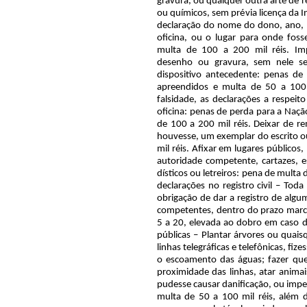
gravura, ou qualquer outra arte de
ou químicos, sem prévia licença da 
declaração do nome do dono, ano, lu
oficina, ou o lugar para onde foss
multa de 100 a 200 mil réis. Impr
desenho ou gravura, sem nele se
dispositivo antecedente: penas d
apreendidos e multa de 50 a 100 m
falsidade, as declarações a respei
oficina: penas de perda para a Naç
de 100 a 200 mil réis. Deixar de re
houvesse, um exemplar do escrito o
mil réis. Afixar em lugares públicos
autoridade competente, cartazes, 
dísticos ou letreiros: pena de multa 
declarações no registro civil – Tod
obrigação de dar a registro de algu
competentes, dentro do prazo marc
5 a 20, elevada ao dobro em caso de
públicas – Plantar árvores ou quai
linhas telegráficas e telefônicas, fi
o escoamento das águas; fazer que
proximidade das linhas, atar animai
pudesse causar danificação, ou imped
multa de 50 a 100 mil réis, além 