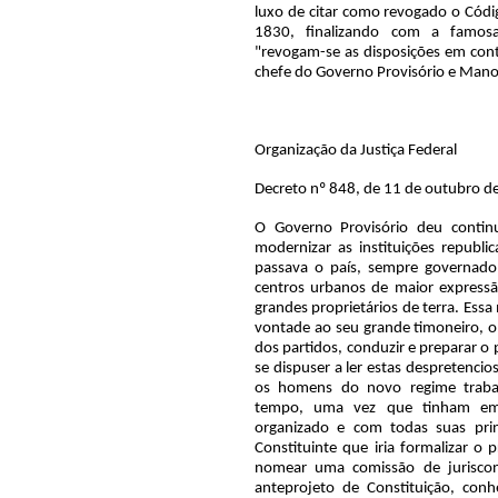
luxo de citar como revogado o Códi
1830, finalizando com a famosa,
"revogam-se as disposições em con
chefe do Governo Provisório e Manoe
Organização da Justiça Federal
Decreto nº 848, de 11 de outubro d
O Governo Provisório deu continu
modernizar as instituições republ
passava o país, sempre governad
centros urbanos de maior expressão
grandes proprietários de terra. Essa 
vontade ao seu grande timoneiro, o
dos partidos, conduzir e preparar o
se dispuser a ler estas despretenci
os homens do novo regime trabal
tempo, uma vez que tinham em
organizado e com todas suas prin
Constituinte que iria formalizar o 
nomear uma comissão de juriscon
anteprojeto de Constituição, con