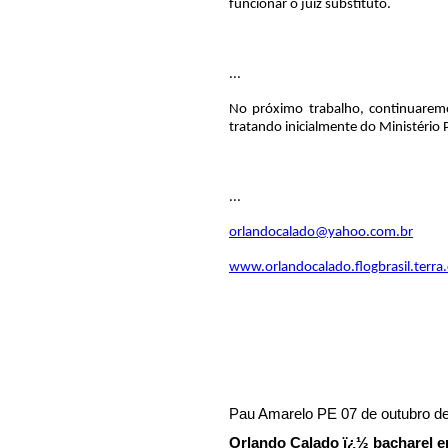
...
No próximo trabalho, continuaremos
tratando inicialmente do Ministério 
...
orlandocalado@yahoo.com.br
www.orlandocalado.flogbrasil.terra
Pau Amarelo PE 07 de outubro d
Orlando Calado ï¿½ bacharel em