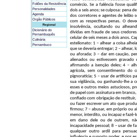
Foliões da Resistência
comércio. Se a falência fosse quali
Personalidades
dois a seis anos; se culposa: pena de
Agenda
dos corretores e agentes de leilão 
Orgão Públicos
com as respectivas penas. O deve
Regional
insolvência, ocultando ou alhea
Dicionário do
dívidas em fraude de seus credores
Pernambuquês
celular de seis meses a dois anos. Cap
Culinária
estelionato: 1 – alhear a coisa alhe
Pernambuco
que se deveria entregar; 2 – alhear, l
ou aforada; 3 – dar em caução, p
alienados ou estivessem gravado d
afirmando a isenção deles; 4 – al
agrícola, sem consentimento do c
pignoratícia; 5 – usar de artifícios
sua vigilância, ou ganhando-lhe a 
esses e outros meios astuciosos, pr
de papel com assinatura em branco, 
confiado com obrigação de restituir,
ou fazer escrever um ato que produz
firmou; 7 – abusar, em próprio ou a
menor, interdito, ou incapaz e fazê-l
em dano dele ou de outrem, nã
incapacidade pessoal; 8 – usar de fa
qualquer outro ardil para persuad
influência e suposto poder, e por e