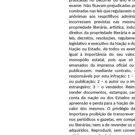
praticadas no decorrer do ano e co
exame. Não ficavam prejudicadas pe
cominadas nas leis que regulassem 
anônimas aos respcti8vos adminis
incorressem previstas nas mesma
propriedade literária, artística, in
direitos da propriedade literária e a
leis, decretos, resoluções, regulam
legislativo e executivo da Nação e 
Nação ou Estado, de todos os exem
igual à importância do seu valo
monopólio estatal, pois que só 
emanados da imprensa oficial ou 
publicassem, mediante contrato, 
responsáveis por esta infração: 1 –
ou publicação; 2 – o autor ou o imp
estrangeiro; 3 – o vendedor. Reimpr
vender documentos, estampas, cart
conta da nação ou dos Estados em 
apreensão e perda para a Nação de t
valor dos mesmos. O privilégio d
importava proibição de transcrever 
nos periódicos e gazetas, em compên
ou literárias; nem a de revender os
adquiridos. Reproduzir, sem consen