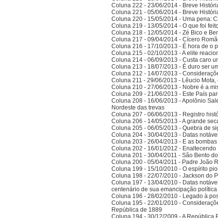
Coluna 222 - 23/06/2014 - Breve Histór
Coluna 221 - 05/06/2014 - Breve Histór
Coluna 220 - 15/05/2014 - Uma pena: C
Coluna 219 - 13/05/2014 - O que foi fei
Coluna 218 - 12/05/2014 - Zé Bico e Ben
Coluna 217 - 09/04/2014 - Cícero Romão 
Coluna 216 - 17/10/2013 - É hora de o po
Coluna 215 - 02/10/2013 - A elite reaci
Coluna 214 - 06/09/2013 - Custa caro 
Coluna 213 - 18/07/2013 - É duro ser u
Coluna 212 - 14/07/2013 - Consideraçõ
Coluna 211 - 29/06/2013 - Lêucio Mota,
Coluna 210 - 27/06/2013 - Nobre é a mi
Coluna 209 - 21/06/2013 - Este País pa
Coluna 208 - 16/06/2013 - Apolônio Sale
Nordeste das trevas
Coluna 207 - 06/06/2013 - Registro his
Coluna 206 - 14/05/2013 - A grande se
Coluna 205 - 06/05/2013 - Quebra de si
Coluna 204 - 30/04/2013 - Datas notáve
Coluna 203 - 26/04/2013 - E as bombas
Coluna 202 - 16/01/2012 - Enaltecendo 
Coluna 201 - 30/04/2011 - São Bento do
Coluna 200 - 05/04/2011 - Padre João 
Coluna 199 - 15/10/2010 - O espírito pi
Coluna 198 - 22/07/2010 - Jackson do Pa
Coluna 197 - 13/04/2010 - Datas notáve
centenário de sua emancipação polític
Coluna 196 - 28/02/2010 - Legado à po
Coluna 195 - 22/01/2010 - Considerações
República de 1889
Coluna 194 - 30/12/2009 - A República Bra