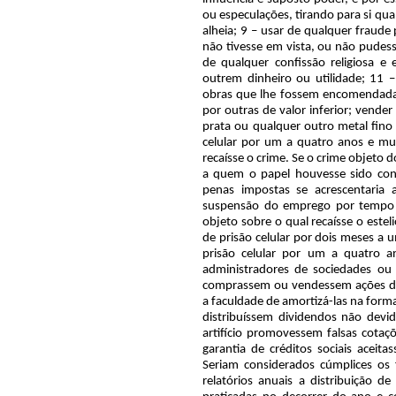
ou especulações, tirando para si qua
alheia; 9 – usar de qualquer fraude
não tivesse em vista, ou não pudesse
de qualquer confissão religiosa e 
outrem dinheiro ou utilidade; 11 –
obras que lhe fossem encomendadas,
por outras de valor inferior; vende
prata ou qualquer outro metal fino 
celular por um a quatro anos e mu
recaísse o crime. Se o crime objeto
a quem o papel houvesse sido con
penas impostas se acrescentaria 
suspensão do emprego por tempo 
objeto sobre o qual recaísse o estel
de prisão celular por dois meses a 
prisão celular por um a quatro 
administradores de sociedades ou
comprassem ou vendessem ações d
a faculdade de amortizá-las na forma
distribuíssem dividendos não devi
artifício promovessem falsas cotaç
garantia de créditos sociais acei
Seriam considerados cúmplices os 
relatórios anuais a distribuição d