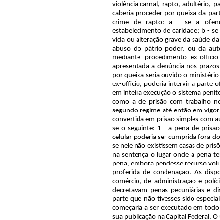
violência carnal, rapto, adultério, 
caberia proceder por queixa da part
crime de rapto: a - se a ofend
estabelecimento de caridade; b - se 
vida ou alteração grave da saúde da
abuso do pátrio poder, ou da auto
mediante procedimento ex-offici
apresentada a denúncia nos prazos 
por queixa seria ouvido o ministério
ex-officio, poderia intervir a parte
em inteira execução o sistema penite
como a de prisão com trabalho nos
segundo regime até então em vigor;
convertida em prisão simples com 
se o seguinte: 1 - a pena de prisã
celular poderia ser cumprida fora d
se nele não existissem casas de pri
na sentença o lugar onde a pena te
pena, embora pendesse recurso volun
proferida de condenação. As dispo
comércio, de administração e políc
decretavam penas pecuniárias e dis
parte que não tivesses sido especia
começaria a ser executado em todo o
sua publicação na Capital Federal. 