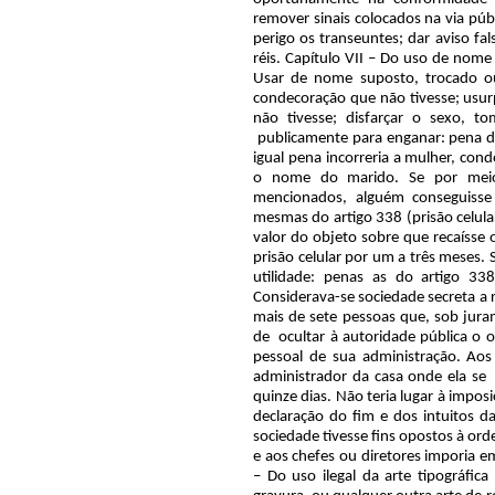
remover sinais colocados na via públ
perigo os transeuntes; dar aviso fa
réis. Capítulo VII – Do uso de nome 
Usar de nome suposto, trocado ou
condecoração que não tivesse; usur
não tivesse; disfarçar o sexo, t
publicamente para enganar: pena de
igual pena incorreria a mulher, con
o nome do marido. Se por meio 
mencionados, alguém conseguisse
mesmas do artigo 338 (prisão celul
valor do objeto sobre que recaísse 
prisão celular por um a três meses.
utilidade: penas as do artigo 338
Considerava-se sociedade secreta a 
mais de sete pessoas que, sob jur
de
ocultar à autoridade pública o o
pessoal de sua administração. Aos
administrador da casa onde ela se
quinze dias. Não teria lugar à imposi
declaração do fim e dos intuitos da
sociedade tivesse fins opostos à orde
e aos chefes ou diretores imporia e
– Do uso ilegal da arte tipográfica 