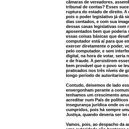
câmaras de vereadores, assemblé
tribunal de contas? Esses suc
ruptura do estado de direito. A
pois o poder legislativo já dá 
dias contados, e com sua imag
dessas casas legislativas com 
aposentados bem que poderia s
essas coisas básicas que desaf
computador está aí para que e
exercer diretamente o poder, vo
pelo computador, e sem interfe
digital, na hora de votar, seria
e de fraude. A persistirem esse
bem provável que o povo se lev
praticados nos três níveis de 
longo período de autoritarismo
Contudo, deixemos de lado essa
envergonham perante a comunid
tenhamos um crescimento anual
acreditar num País de políticos 
insegurança jurídica onde os 
cumpridos, pois há sempre uma
Justiça, quando deveria ser lei 
Vamos, pois, ao despacho da au