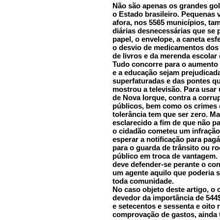
Não são apenas os grandes go
o Estado brasileiro. Pequenas v
afora, nos 5565 municípios, t
diárias desnecessárias que se 
papel, o envelope, a caneta esf
o desvio de medicamentos dos 
de livros e da merenda escolar
Tudo concorre para o aumento 
e a educação sejam prejudicada
superfaturadas e das pontes q
mostrou a televisão. Para usar
de Nova Iorque, contra a corru
públicos, bem como os crimes 
tolerância tem que ser zero. Ma
esclarecido a fim de que não p
o cidadão cometeu um infração 
esperar a notificação para pagá
para o guarda de trânsito ou r
público em troca de vantagem. 
deve defender-se perante o con
um agente aquilo que poderia 
toda comunidade.
No caso objeto deste artigo, o
devedor da importância de 544$
e setecentos e sessenta e oito r
comprovação de gastos, ainda t