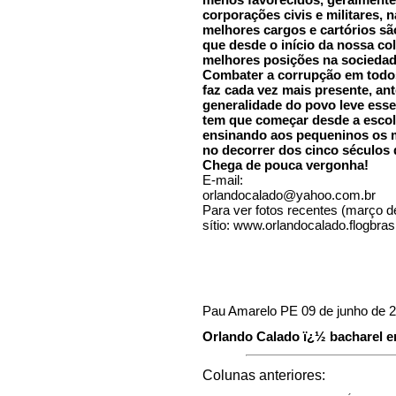
corporações civis e militares, n
melhores cargos e cartórios sã
que desde o início da nossa co
melhores posições na sociedad
Combater a corrupção em todos
faz cada vez mais presente, an
generalidade do povo leve esse 
tem que começar desde a escol
ensinando aos pequeninos os m
no decorrer dos cinco séculos 
Chega de pouca vergonha!
E-mail:
orlandocalado@yahoo.com.br
Para ver fotos recentes (março 
sítio: www.orlandocalado.flogbrasi
Pau Amarelo PE 09 de junho de 
Orlando Calado ï¿½ bacharel em
Colunas anteriores: