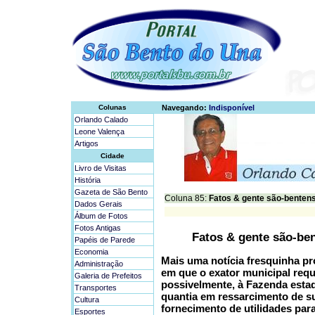
Colunas
Navegando:
Indisponível
Orlando Calado
Leone Valença
Artigos
Cidade
Livro de Visitas
História
Gazeta de São Bento
Coluna 85:
Fatos & gente são-bentens
Dados Gerais
Álbum de Fotos
Fotos Antigas
Fatos & gente são-ben
Papéis de Parede
Economia
Mais uma notícia fresquinha pr
Administração
em que o exator municipal requ
Galeria de Prefeitos
possivelmente, à Fazenda esta
Transportes
quantia em ressarcimento de s
Cultura
fornecimento de utilidades para
Esportes