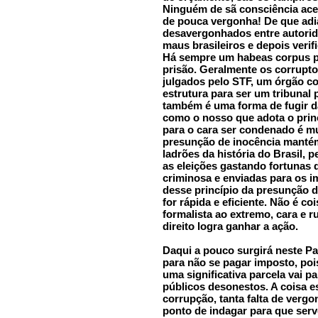
Ninguém de sã consciência acei
de pouca vergonha! De que adia
desavergonhados entre autorid
maus brasileiros e depois veri
Há sempre um habeas corpus pa
prisão. Geralmente os corrupt
julgados pelo STF, um órgão c
estrutura para ser um tribunal 
também é uma forma de fugir d
como o nosso que adota o prin
para o cara ser condenado é mui
presunção de inocência mantém
ladrões da história do Brasil,
as eleições gastando fortunas
criminosa e enviadas para os i
desse princípio da presunção d
for rápida e eficiente. Não é coi
formalista ao extremo, cara e
direito logra ganhar a ação.
Daqui a pouco surgirá neste P
para não se pagar imposto, po
uma significativa parcela vai p
públicos desonestos. A coisa e
corrupção, tanta falta de vergo
ponto de indagar para que ser