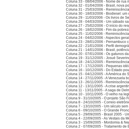
Coluna 33 - 08/04/2006 - Nome de rua
Coluna 32 - 01/04/2006 - Brasil, nova po
Coluna 31 - 25/03/2006 - Reminiscênci
Coluna 30 - 18/03/2006 - Biodiesel: um 
Coluna 29 - 11/03/2006 - Os livros de S
Coluna 28 - 04/03/2006 - Um sábado sa
Coluna 27 - 25/02/2006 - O início do res
Coluna 26 - 18/02/2006 - Fim da pobrez
Coluna 25 - 11/02/2006 - Reminiscênci
Coluna 24 - 04/02/2006 - Aspectos gerais
Coluna 23 - 28/01/2006 - Pernambuco co
Coluna 22 - 21/01/2006 - Perfil demográ
Coluna 21 - 14/01/2006 - Brasil, potên
Coluna 20 - 07/01/2006 - Os gatunos d
Coluna 19 - 31/12/2005 - Josué Severin
Coluna 18 - 24/12/2005 - Reminiscênci
Coluna 17 - 17/12/2005 - Pequenas idé
Coluna 16 - 10/12/2005 - Do Estado po
Coluna 15 - 04/12/2005 - A América do 
Coluna 14 - 27/11/2005 - A Venezuela bo
Coluna 13 - 26/11/2005 - Reminiscênci
Coluna 12 - 13/11/2005 - A crise argenti
Coluna 11 - 13/11/2005 - A saga de Del
Coluna 10 - 10/11/2005 - O velho na legi
Coluna 9 - 31/10/2005 - O projeto São F
Coluna 8 - 24/10/2005 - Correio eletrôn
Coluna 7 - 13/10/2005 - Um século sem 
Coluna 6 - 09/10/2005 - O Grande Prono
Coluna 5 - 29/09/2005 - Brasil 2005 - 
Coluna 4 - 22/09/2005 - As Vestais da M
Coluna 3 - 15/09/2005 - Mordomia & Ne
Coluna 2 - 07/09/2005 - Tratamento de 