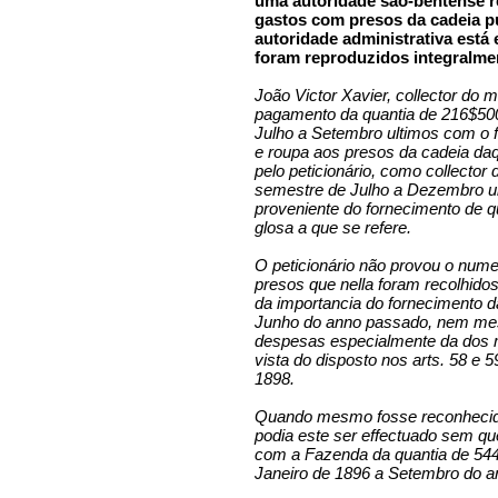
uma autoridade são-bentense 
gastos com presos da cadeia p
autoridade administrativa está 
foram reproduzidos integralme
João Victor Xavier, collector do 
pagamento da quantia de 216$50
Julho a Setembro ultimos com o 
e roupa aos presos da cadeia daq
pelo peticionário, como collector 
semestre de Julho a Dezembro ul
proveniente do fornecimento de q
glosa a que se refere.
O peticionário não provou o num
presos que nella foram recolhido
da importancia do fornecimento d
Junho do anno passado, nem mes
despesas especialmente da dos 
vista do disposto nos arts. 58 e
1898.
Quando mesmo fosse reconhecido
podia este ser effectuado sem qu
com a Fazenda da quantia de 544
Janeiro de 1896 a Setembro do 