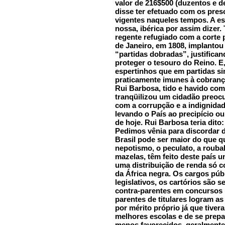
valor de 216$500 (duzentos e d
disse ter efetuado com os pre
vigentes naqueles tempos. A es
nossa, ibérica por assim dizer.
regente refugiado com a corte 
de Janeiro, em 1808, implantou
“partidas dobradas”, justifica
proteger o tesouro do Reino. 
espertinhos que em partidas s
praticamente imunes à cobranç
Rui Barbosa, tido e havido como
tranqüilizou um cidadão preocu
com a corrupção e a indignida
levando o País ao precipício 
de hoje. Rui Barbosa teria dito
Pedimos vênia para discordar de
Brasil pode ser maior do que q
nepotismo, o peculato, a roubal
mazelas, têm feito deste país 
uma distribuição de renda só 
da África negra. Os cargos púb
legislativos, os cartórios são 
contra-parentes em concursos
parentes de titulares logram a
por mérito próprio já que tive
melhores escolas e de se pre
menos favorecidos, geralmente