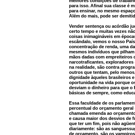
melhores condições de trabalho
para isso. Afinal sua classe é 
para ensinar, no mesmo espaço,
Além do mais, pode ser demiti
Vender sentença ou acórdão ju
certo tempo e muitas vezes nã
coisas inimagináveis em época
escândalo, vemos o nosso País
concentração de renda, uma d
mesmos indivíduos que pilham 
mãos dadas com empreiteiros de
narcotraficantes, exploradores
na realidade, são contra progr
outros que tentam, pelo menos
dignidade àqueles brasileiros e
oportunidade na vida porque o
desviam o dinheiro para que o 
básicas de sempre, como educa
Essa faculdade de os parlamen
percentual do orçamento geral 
chamada emenda ao orçamento, 
e causa maior dos desvios de 
que ter um fim, pois não agüe
diariamente: são as sanguessu
de orçamento, são os vampiros,