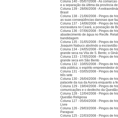
Coluna 140 - 05/07/2008 - As comarcas 
e a separação da última da província 
Coluna 139 - 28/06/2008 - A extraordinár
Brasil
Coluna 138 - 21/06/2008 - Pingos de histó
as suas conseqüências danosas que faz
Coluna 137 - 14/06/2008 - Pingos de hist
escravatura no Ceará, a povoação de B
Coluna 136 - 07/06/2008 - Pingos de histó
abastecimento de água no Recife. Relat
bandidagem
Coluna 135 - 31/05/2008 - Pingos de histó
Joaquim Nabuco abolindo a escravidão e
Coluna 134 - 24/05/2008 - Pingos de hist
grande seca na Vila de S. Bento; o Gi
Coluna 133 - 17/05/2008 - Pingos de hist
grande seca em São Bento
Coluna 132 - 10/05/2008 - Pingos de hist
vida pública; o espírito empreendedor 
Coluna 131 - 03/05/2008 - Pingos de histó
três sete
Coluna 130 - 26/04/2008 - Pingos de hist
palacete da rua da Aurora enquanto a 
Coluna 129 - 19/04/2008 - Pingos de hist
comunicações e o desfecho da Questão
Coluna 128 - 12/04/2008 - Pingos de hist
Questão Religiosa
Coluna 127 - 05/04/2008 - Pingos de hist
Livre
Coluna 126 - 29/03/2008 - Pingos de hist
Paraguai
Coluna 125 - 22/03/2008 - Pingos de hist