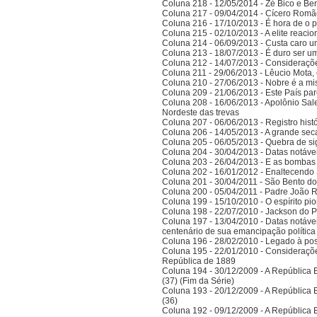
Coluna 218 - 12/05/2014 - Zé Bico e Ben
Coluna 217 - 09/04/2014 - Cícero Romão 
Coluna 216 - 17/10/2013 - É hora de o po
Coluna 215 - 02/10/2013 - A elite reaci
Coluna 214 - 06/09/2013 - Custa caro 
Coluna 213 - 18/07/2013 - É duro ser u
Coluna 212 - 14/07/2013 - Consideraçõ
Coluna 211 - 29/06/2013 - Lêucio Mota,
Coluna 210 - 27/06/2013 - Nobre é a mi
Coluna 209 - 21/06/2013 - Este País pa
Coluna 208 - 16/06/2013 - Apolônio Sale
Nordeste das trevas
Coluna 207 - 06/06/2013 - Registro his
Coluna 206 - 14/05/2013 - A grande se
Coluna 205 - 06/05/2013 - Quebra de si
Coluna 204 - 30/04/2013 - Datas notáve
Coluna 203 - 26/04/2013 - E as bombas
Coluna 202 - 16/01/2012 - Enaltecendo 
Coluna 201 - 30/04/2011 - São Bento do
Coluna 200 - 05/04/2011 - Padre João 
Coluna 199 - 15/10/2010 - O espírito pi
Coluna 198 - 22/07/2010 - Jackson do Pa
Coluna 197 - 13/04/2010 - Datas notáve
centenário de sua emancipação polític
Coluna 196 - 28/02/2010 - Legado à po
Coluna 195 - 22/01/2010 - Considerações
República de 1889
Coluna 194 - 30/12/2009 - A República Bra
(37) (Fim da Série)
Coluna 193 - 20/12/2009 - A República Bra
(36)
Coluna 192 - 09/12/2009 - A República Bra