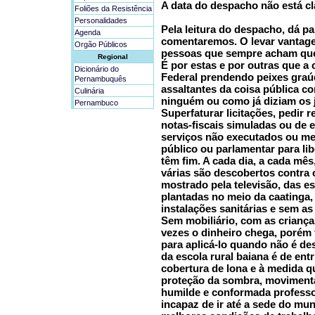
A data do despacho não está cla
Foliões da Resistência
Personalidades
Pela leitura do despacho, dá p
Agenda
comentaremos. O levar vantage
Orgão Públicos
pessoas que sempre acham que
Regional
É por estas e por outras que a
Dicionário do
Federal prendendo peixes graú
Pernambuquês
assaltantes da coisa pública c
Culinária
ninguém ou como já diziam os 
Pernambuco
Superfaturar licitações, pedir
notas-fiscais simuladas ou de 
serviços não executados ou me
público ou parlamentar para li
têm fim. A cada dia, a cada m
várias são descobertos contra 
mostrado pela televisão, das e
plantadas no meio da caatinga
instalações sanitárias e sem a
Sem mobiliário, com as crianç
vezes o dinheiro chega, porém f
para aplicá-lo quando não é de
da escola rural baiana é de ent
cobertura de lona e à medida q
proteção da sombra, movimenta
humilde e conformada professo
incapaz de ir até a sede do mun