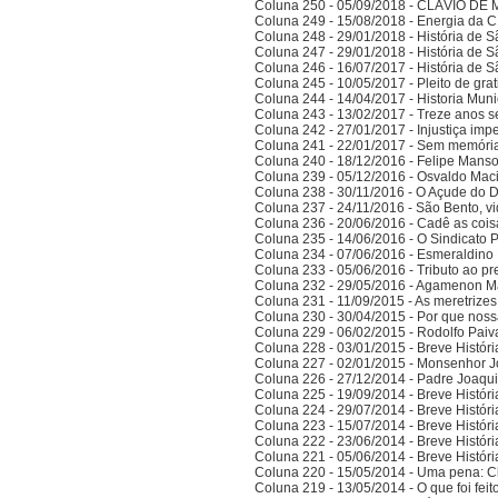
Coluna 250 - 05/09/2018 - CLÁVIO D
Coluna 249 - 15/08/2018 - Energia da
Coluna 248 - 29/01/2018 - História de S
Coluna 247 - 29/01/2018 - História de S
Coluna 246 - 16/07/2017 - História de S
Coluna 245 - 10/05/2017 - Pleito de gra
Coluna 244 - 14/04/2017 - Historia Munic
Coluna 243 - 13/02/2017 - Treze anos 
Coluna 242 - 27/01/2017 - Injustiça imp
Coluna 241 - 22/01/2017 - Sem memória
Coluna 240 - 18/12/2016 - Felipe Manso,
Coluna 239 - 05/12/2016 - Osvaldo Ma
Coluna 238 - 30/11/2016 - O Açude do 
Coluna 237 - 24/11/2016 - São Bento, vi
Coluna 236 - 20/06/2016 - Cadê as cois
Coluna 235 - 14/06/2016 - O Sindicato P
Coluna 234 - 07/06/2016 - Esmeraldino 
Coluna 233 - 05/06/2016 - Tributo ao p
Coluna 232 - 29/05/2016 - Agamenon M
Coluna 231 - 11/09/2015 - As meretrize
Coluna 230 - 30/04/2015 - Por que noss
Coluna 229 - 06/02/2015 - Rodolfo Paiv
Coluna 228 - 03/01/2015 - Breve Histór
Coluna 227 - 02/01/2015 - Monsenhor J
Coluna 226 - 27/12/2014 - Padre Joaqui
Coluna 225 - 19/09/2014 - Breve Histór
Coluna 224 - 29/07/2014 - Breve Histór
Coluna 223 - 15/07/2014 - Breve Histór
Coluna 222 - 23/06/2014 - Breve Histór
Coluna 221 - 05/06/2014 - Breve Histór
Coluna 220 - 15/05/2014 - Uma pena: C
Coluna 219 - 13/05/2014 - O que foi fei