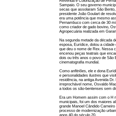
Revenda e Colonização de Pernam
Sampaio. O seu governo municipa
secas que assolaram São Bento,
presidente João Goulart de resol
era uma potência que mesmo assim
Pernambuco com cerca de 30 mil l
como criador de gado bovino, Os
Agropecuária realizada em Gara
Na segunda metade da década de 
esposa, Eurídice, dotou a cidade
que deu o nome de Rex. Nessa ca
encenou peças teatrais que enc
dois ou três anos o povo de São 
cinematografia mundial.
Como anfitriões, ele e dona Euríd
e personalidades ilustres que vi
residência, na antiga Avenida Dr.
irreprochável nome, Osvaldo Maci
a todos os são-bentenses sem dis
Era um Homem assim com o H mai
municipais, foi um dos maiores 
grande Manoel Cândido Carneiro d
processo de modernização urbana
anos 40 do século 20.