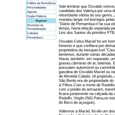
Foliões da Resistência
Vale lembrar que Osvaldo vence
Personalidades
candidato dos Valença por uma di
Agenda
retumbante vitória do seu genro,
Orgão Públicos
mandou largar mil borregos pelas
Regional
"Diário de Pernambuco"na sua ed
Dicionário do
tempo, havia eleição separada par
Pernambuquês
Lins dos Santos do primitivo PTB
Culinária
Pernambuco
Osvaldo Celso Maciel foi um hom
honesto e que confiava por demai
proprietário da inesquecível "Ca
bentense, durante várias década
Havia, também, em separado, um
graxas,câmaras de ar, baterias. 
possuiam automóvel ou caminhão
gasolina de Osvaldo Maciel ou 
de Almeida Calado. (A propósito,
São Bento era de propriedade d
& Filhos.Com a morte de Rodolfo, 
com o prédio do armazém, trans
ficava justamente na calçada da a
Rodolfo, Virgílo (Nô) Paiva,se 
do Beco do açougue).
Voltemos a Maciel, foi ele um do