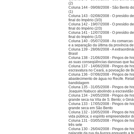
(2)
Coluna 144 - 09/08/2008 - São Bento do
(1)
Coluna 143 - 02/08/2008 - O presídio d
final do Império (3/3)
Coluna 142 - 19/07/2008 - O presídio d
final do Império (2/3)
Coluna 141 - 12/07/2008 - O presídio d
final do Império (1/3)
Coluna 140 - 05/07/2008 - As comarcas 
e a separação da última da província 
Coluna 139 - 28/06/2008 - A extraordinár
Brasil
Coluna 138 - 21/06/2008 - Pingos de histó
as suas conseqüências danosas que faz
Coluna 137 - 14/06/2008 - Pingos de hist
escravatura no Ceará, a povoação de B
Coluna 136 - 07/06/2008 - Pingos de histó
abastecimento de água no Recife. Relat
bandidagem
Coluna 135 - 31/05/2008 - Pingos de histó
Joaquim Nabuco abolindo a escravidão e
Coluna 134 - 24/05/2008 - Pingos de hist
grande seca na Vila de S. Bento; o Gi
Coluna 133 - 17/05/2008 - Pingos de hist
grande seca em São Bento
Coluna 132 - 10/05/2008 - Pingos de hist
vida pública; o espírito empreendedor 
Coluna 131 - 03/05/2008 - Pingos de histó
três sete
Coluna 130 - 26/04/2008 - Pingos de hist
palacete da rua da Aurora enquanto a 