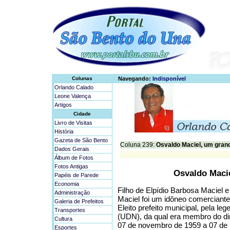
Colunas
Navegando:
Indisponível
Orlando Calado
Leone Valença
Artigos
Cidade
Livro de Visitas
História
Gazeta de São Bento
Coluna 239:
Osvaldo Maciel, um gra
Dados Gerais
Álbum de Fotos
Fotos Antigas
Osvaldo Maci
Papéis de Parede
Economia
Filho de Elpídio Barbosa Maciel 
Administração
Maciel foi um idôneo comerciante 
Galeria de Prefeitos
Eleito prefeito municipal, pela l
Transportes
(UDN), da qual era membro do dir
Cultura
07 de novembro de 1959 a 07 de
Esportes