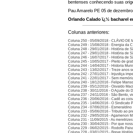
bentenses conhecendo suas orig
Pau Amarelo PE 05 de dezembro
Orlando Calado ï¿½ bacharel em
Colunas anteriores:
Coluna 250 - 05/09/2018 - CLÁVIO D
Coluna 249 - 15/08/2018 - Energia da
Coluna 248 - 29/01/2018 - História de S
Coluna 247 - 29/01/2018 - História de S
Coluna 246 - 16/07/2017 - História de S
Coluna 245 - 10/05/2017 - Pleito de gra
Coluna 244 - 14/04/2017 - Historia Munic
Coluna 243 - 13/02/2017 - Treze anos 
Coluna 242 - 27/01/2017 - Injustiça imp
Coluna 241 - 22/01/2017 - Sem memória
Coluna 240 - 18/12/2016 - Felipe Manso,
Coluna 239 - 05/12/2016 - Osvaldo Ma
Coluna 238 - 30/11/2016 - O Açude do 
Coluna 237 - 24/11/2016 - São Bento, vi
Coluna 236 - 20/06/2016 - Cadê as cois
Coluna 235 - 14/06/2016 - O Sindicato P
Coluna 234 - 07/06/2016 - Esmeraldino 
Coluna 233 - 05/06/2016 - Tributo ao p
Coluna 232 - 29/05/2016 - Agamenon M
Coluna 231 - 11/09/2015 - As meretrize
Coluna 230 - 30/04/2015 - Por que noss
Coluna 229 - 06/02/2015 - Rodolfo Paiv
Coluna 228 - 03/01/2015 - Breve Histór