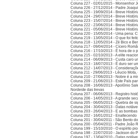
Coluna 227 - 02/01/2015 - Monsenhor J
Coluna 226 - 27/12/2014 - Padre Joaqui
Coluna 225 - 19/09/2014 - Breve Histór
Coluna 224 - 29/07/2014 - Breve Histór
Coluna 223 - 15/07/2014 - Breve Histór
Coluna 222 - 23/06/2014 - Breve Histór
Coluna 221 - 05/06/2014 - Breve Histór
Coluna 220 - 15/05/2014 - Uma pena: C
Coluna 219 - 13/05/2014 - O que foi fei
Coluna 218 - 12/05/2014 - Zé Bico e Ben
Coluna 217 - 09/04/2014 - Cícero Romão 
Coluna 216 - 17/10/2013 - É hora de o po
Coluna 215 - 02/10/2013 - A elite reaci
Coluna 214 - 06/09/2013 - Custa caro 
Coluna 213 - 18/07/2013 - É duro ser u
Coluna 212 - 14/07/2013 - Consideraçõ
Coluna 211 - 29/06/2013 - Lêucio Mota,
Coluna 210 - 27/06/2013 - Nobre é a mi
Coluna 209 - 21/06/2013 - Este País pa
Coluna 208 - 16/06/2013 - Apolônio Sale
Nordeste das trevas
Coluna 207 - 06/06/2013 - Registro his
Coluna 206 - 14/05/2013 - A grande se
Coluna 205 - 06/05/2013 - Quebra de si
Coluna 204 - 30/04/2013 - Datas notáve
Coluna 203 - 26/04/2013 - E as bombas
Coluna 202 - 16/01/2012 - Enaltecendo 
Coluna 201 - 30/04/2011 - São Bento do
Coluna 200 - 05/04/2011 - Padre João 
Coluna 199 - 15/10/2010 - O espírito pi
Coluna 198 - 22/07/2010 - Jackson do Pa
Coluna 197 - 13/04/2010 - Datas notáve