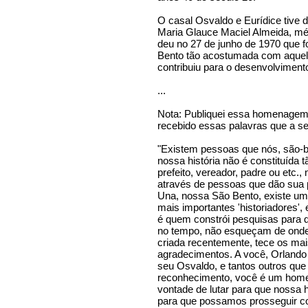
O casal Osvaldo e Eurídice tive do
Maria Glauce Maciel Almeida, m
deu no 27 de junho de 1970 que fo
Bento tão acostumada com aquel
contribuiu para o desenvolvimento
...
Nota: Publiquei essa homenagem
recebido essas palavras que a se
"Existem pessoas que nós, são-b
nossa história não é constituída 
prefeito, vereador, padre ou etc., 
através de pessoas que dão sua 
Una, nossa São Bento, existe u
mais importantes 'historiadores',
é quem constrói pesquisas para
no tempo, não esqueçam de onde 
criada recentemente, tece os mais
agradecimentos. A você, Orlando 
seu Osvaldo, e tantos outros que 
reconhecimento, você é um home
vontade de lutar para que nossa h
para que possamos prosseguir c