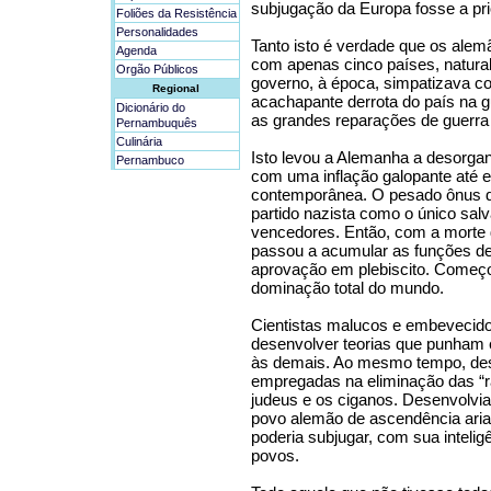
subjugação da Europa fosse a pri
Foliões da Resistência
Personalidades
Tanto isto é verdade que os ale
Agenda
com apenas cinco países, natural
Orgão Públicos
governo, à época, simpatizava com
Regional
acachapante derrota do país na 
Dicionário do
as grandes reparações de guerra
Pernambuquês
Culinária
Isto levou a Alemanha a desorga
Pernambuco
com uma inflação galopante até en
contemporânea. O pesado ônus de
partido nazista como o único sal
vencedores. Então, com a morte 
passou a acumular as funções de
aprovação em plebiscito. Começou
dominação total do mundo.
Cientistas malucos e embevecido
desenvolver teorias que punham 
às demais. Ao mesmo tempo, des
empregadas na eliminação das “ra
judeus e os ciganos. Desenvolvia
povo alemão de ascendência arian
poderia subjugar, com sua inteligê
povos.