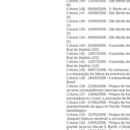
Coluna 149 - 13/09/2008 - São Bento do
(6)
Coluna 148 - 06/09/2008 - S. Bento do U
Coluna 147 - 30/08/2008 - São Bento do
(4)
Coluna 146 - 24/08/2008 - São Bento do
(3)
Coluna 145 - 16/08/2008 - São Bento do
(2)
Coluna 144 - 09/08/2008 - São Bento do
(1)
Coluna 143 - 02/08/2008 - O presídio d
final do Império (3/3)
Coluna 142 - 19/07/2008 - O presídio d
final do Império (2/3)
Coluna 141 - 12/07/2008 - O presídio d
final do Império (1/3)
Coluna 140 - 05/07/2008 - As comarcas 
e a separação da última da província 
Coluna 139 - 28/06/2008 - A extraordinár
Brasil
Coluna 138 - 21/06/2008 - Pingos de histó
as suas conseqüências danosas que faz
Coluna 137 - 14/06/2008 - Pingos de hist
escravatura no Ceará, a povoação de B
Coluna 136 - 07/06/2008 - Pingos de histó
abastecimento de água no Recife. Relat
bandidagem
Coluna 135 - 31/05/2008 - Pingos de histó
Joaquim Nabuco abolindo a escravidão e
Coluna 134 - 24/05/2008 - Pingos de hist
grande seca na Vila de S. Bento; o Gi