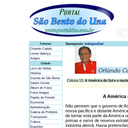
Colunas
Navegando:
Indisponível
Orlando Calado
Leone Valença
Artigos
Cidade
Livro de Visitas
História
Gazeta de São Bento
Coluna 15:
A América do Sul e o naz
Dados Gerais
Álbum de Fotos
Fotos Antigas
A América 
Papéis de Parede
Economia
Não pensem que o governo de Adol
Administração
nossa pacífica e distante América 
Galeria de Prefeitos
de tornar esta parte da América 
Transportes
primas e servir de reserva estra
Cultura
indústria alemã. Havia pretensõe
Esportes