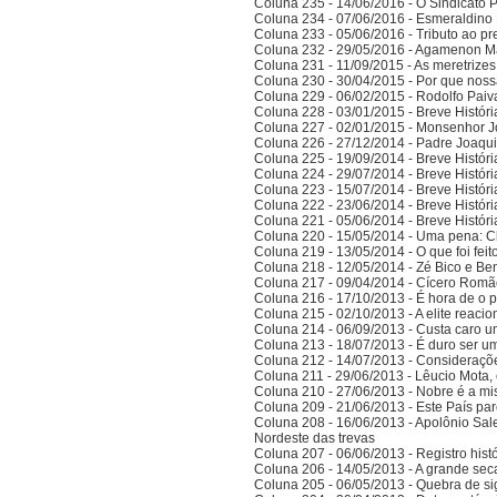
Coluna 235 - 14/06/2016 - O Sindicato P
Coluna 234 - 07/06/2016 - Esmeraldino 
Coluna 233 - 05/06/2016 - Tributo ao p
Coluna 232 - 29/05/2016 - Agamenon M
Coluna 231 - 11/09/2015 - As meretrize
Coluna 230 - 30/04/2015 - Por que noss
Coluna 229 - 06/02/2015 - Rodolfo Paiv
Coluna 228 - 03/01/2015 - Breve Histór
Coluna 227 - 02/01/2015 - Monsenhor J
Coluna 226 - 27/12/2014 - Padre Joaqui
Coluna 225 - 19/09/2014 - Breve Histór
Coluna 224 - 29/07/2014 - Breve Histór
Coluna 223 - 15/07/2014 - Breve Histór
Coluna 222 - 23/06/2014 - Breve Histór
Coluna 221 - 05/06/2014 - Breve Histór
Coluna 220 - 15/05/2014 - Uma pena: C
Coluna 219 - 13/05/2014 - O que foi fei
Coluna 218 - 12/05/2014 - Zé Bico e Ben
Coluna 217 - 09/04/2014 - Cícero Romão 
Coluna 216 - 17/10/2013 - É hora de o po
Coluna 215 - 02/10/2013 - A elite reaci
Coluna 214 - 06/09/2013 - Custa caro 
Coluna 213 - 18/07/2013 - É duro ser u
Coluna 212 - 14/07/2013 - Consideraçõ
Coluna 211 - 29/06/2013 - Lêucio Mota,
Coluna 210 - 27/06/2013 - Nobre é a mi
Coluna 209 - 21/06/2013 - Este País pa
Coluna 208 - 16/06/2013 - Apolônio Sale
Nordeste das trevas
Coluna 207 - 06/06/2013 - Registro his
Coluna 206 - 14/05/2013 - A grande se
Coluna 205 - 06/05/2013 - Quebra de si