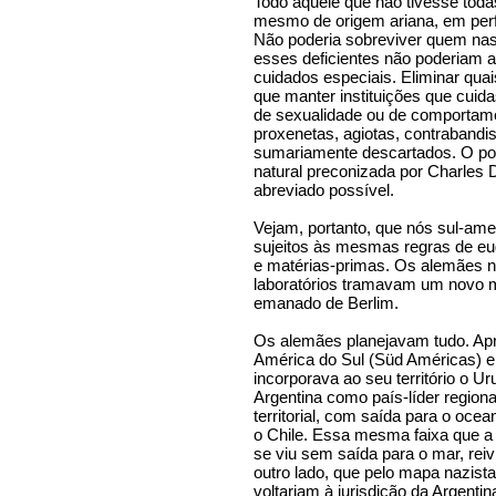
Todo aquele que não tivesse toda
mesmo de origem ariana, em perfei
Não poderia sobreviver quem na
esses deficientes não poderiam 
cuidados especiais. Eliminar qua
que manter instituições que cui
de sexualidade ou de comportam
proxenetas, agiotas, contrabandi
sumariamente descartados. O pov
natural preconizada por Charles
abreviado possível.
Vejam, portanto, que nós sul-am
sujeitos às mesmas regras de e
e matérias-primas. Os alemães n
laboratórios tramavam um novo m
emanado de Berlim.
Os alemães planejavam tudo. A
América do Sul (Süd Américas) er
incorporava ao seu território o Ur
Argentina como país-líder region
territorial, com saída para o ocean
o Chile. Essa mesma faixa que a B
se viu sem saída para o mar, reiv
outro lado, que pelo mapa nazista
voltariam à jurisdição da Argentin