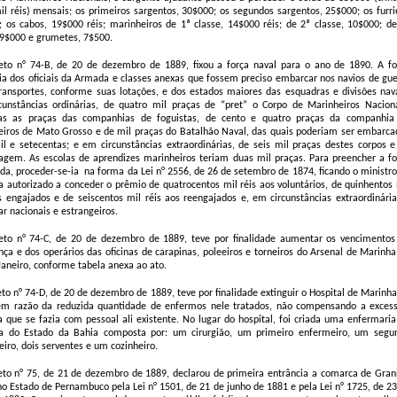
il réis) mensais; os primeiros sargentos, 30$000; os segundos sargentos, 25$000; os furrie
 os cabos, 19$000 réis; marinheiros de 1ª classe, 14$000 réis; de 2ª classe, 10$000; de
 9$000 e grumetes, 7$500.
eto n° 74-B, de 20 de dezembro de 1889, fixou a força naval para o ano de 1890. A fo
ia dos oficiais da Armada e classes anexas que fossem preciso embarcar nos navios de gue
ransportes, conforme suas lotações, e dos estados maiores das esquadras e divisões nava
cunstâncias ordinárias, de quatro mil praças de “pret” o Corpo de Marinheiros Naciona
das as praças das companhias de foguistas, de cento e quatro praças da companhia
iros de Mato Grosso e de mil praças do Batalhão Naval, das quais poderiam ser embarca
l e setecentas; e em circunstâncias extraordinárias, de seis mil praças destes corpos e
gem. As escolas de aprendizes marinheiros teriam duas mil praças. Para preencher a fo
da, proceder-se-ia
na forma da Lei n° 2556, de 26 de setembro de 1874, ficando o ministro
 autorizado a conceder o prêmio de quatrocentos mil réis aos voluntários, de quinhentos 
s engajados e de seiscentos mil réis aos reengajados e, em circunstâncias extraordinária
ar nacionais e estrangeiros.
eto n° 74-C, de 20 de dezembro de 1889, teve por finalidade aumentar os vencimentos
ça e dos operários das oficinas de carapinas, poleeiros e torneiros do Arsenal de Marinha
Janeiro, conforme tabela anexa ao ato.
to n° 74-D, de 20 de dezembro de 1889, teve por finalidade extinguir o Hospital de Marinha
em razão da reduzida quantidade de enfermos nele tratados, não compensando a excess
 que se fazia com pessoal ali existente. No lugar do hospital, foi criada uma enfermaria
a do Estado da Bahia composta por: um cirurgião, um primeiro enfermeiro, um segu
iro, dois serventes e um cozinheiro.
to n° 75, de 21 de dezembro de 1889, declarou de primeira entrância a comarca de Grani
no Estado de Pernambuco pela Lei n° 1501, de 21 de junho de 1881 e pela Lei n° 1725, de 23