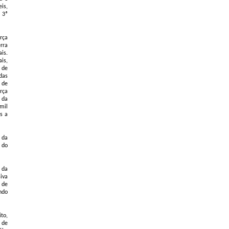
is,
 3ª
rça
rra
is.
is,
 de
das
 de
rça
 da
mil
s a
 da
 do
 da
iva
 de
ndo
to,
 de