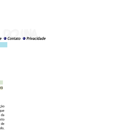
09
ção
que
 da
sto
 de
do,