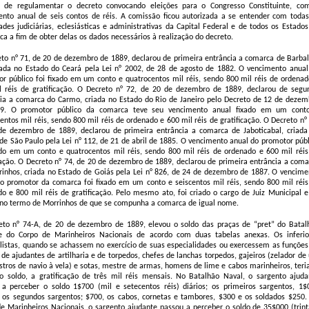
m de regulamentar o decreto convocando eleições para o Congresso Constituinte, co
nto anual de seis contos de réis. A comissão ficou autorizada a se entender com todas
ades judiciárias, eclesiásticas e administrativas da Capital Federal e de todos os Estados
ca a fim de obter delas os dados necessários à realização do decreto.
to n° 71, de 20 de dezembro de 1889, declarou de primeira entrância a comarca de Barbal
rada no Estado do Ceará pela Lei n° 2002, de 28 de agosto de 1882. O vencimento anual
r público foi fixado em um conto e quatrocentos mil réis, sendo 800 mil réis de ordenad
l réis de gratificação. O Decreto n° 72, de 20 de dezembro de 1889, declarou de segu
ia a comarca do Carmo, criada no Estado do Rio de Janeiro pelo Decreto de 12 de dezem
9. O promotor público da comarca teve seu vencimento anual fixado em um cont
entos mil réis, sendo 800 mil réis de ordenado e 600 mil réis de gratificação. O Decreto n°
de dezembro de 1889, declarou de primeira entrância a comarca de Jaboticabal, criada
de São Paulo pela Lei n° 112, de 21 de abril de 1885. O vencimento anual do promotor públ
ado em um conto e quatrocentos mil réis, sendo 800 mil réis de ordenado e 600 mil réis
cação. O Decreto n° 74, de 20 de dezembro de 1889, declarou de primeira entrância a coma
inhos, criada no Estado de Goiás pela Lei n° 826, de 24 de dezembro de 1887. O vencime
o promotor da comarca foi fixado em um conto e seiscentos mil réis, sendo 800 mil réis
o e 800 mil réis de gratificação. Pelo mesmo ato, foi criado o cargo de Juiz Municipal e
 no termo de Morrinhos de que se compunha a comarca de igual nome.
eto n° 74-A, de 20 de dezembro de 1889, elevou o soldo das praças de “pret” do Batal
e do Corpo de Marinheiros Nacionais de acordo com duas tabelas anexas. Os inferio
listas, quando se achassem no exercício de suas especialidades ou exercessem as funções
u de ajudantes de artilharia e de torpedos, chefes de lanchas torpedos, gajeiros (zelador d
tros de navio à vela) e sotas, mestre de armas, homens de lime e cabos marinheiros, teri
o soldo, a gratificação de três mil réis mensais. No Batalhão Naval, o sargento ajuda
 a perceber o soldo 1$700 (mil e setecentos réis) diários; os primeiros sargentos, 1$
; os segundos sargentos; $700, os cabos, cornetas e tambores, $300 e os soldados $250.
e Marinheiros Nacionais, o sargento ajudante passou a perceber o soldo de 35$000 (trint