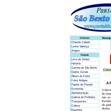
Colunas
Naveg
Orlando Calado
Leone Valença
Artigos
Cidade
Livro de Visitas
História
Gazeta de São Bento
Colun
Dados Gerais
Álbum de Fotos
Fotos Antigas
A 
Papéis de Parede
Economia
O Decre
Administração
do impo
Galeria de Prefeitos
não se
Transportes
Recebed
do gad
Cultura
diretor
Esportes