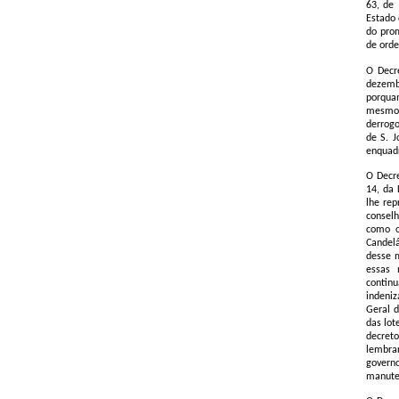
63, de
Estado 
do prom
de orde
O Decr
dezemb
porqua
mesmo 
derrogo
de S. J
enquadr
O Decre
14, da 
lhe re
conselh
como o
Candelá
desse m
essas 
continu
indeniz
Geral d
das lot
decreto
lembrar
governo
manuten