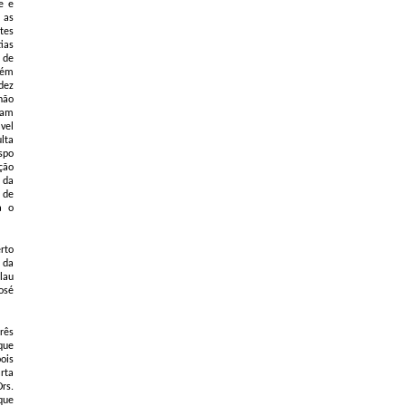
e e
 as
tes
ias
 de
bém
dez
não
iam
vel
lta
spo
ção
 da
 de
a o
rto
 da
lau
osé
rês
que
ois
rta
rs.
que