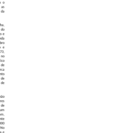
m o
 as
 da
ha,
 do
o e
nda
bro
o e
 73,
 no
ico
 de
rca
nto
 de
 de
hão
res
 de
e um
am,
nte
000
 No
a e