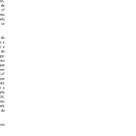
is,
 de
 n°
nto
elo
 se
 do
s a
) o
 do
ga;
seu
que
ser
i n°
sse
561
r o
efe
35,
réis
efe
 do
nso