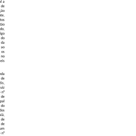
l a
 de
ção
te,
tos
tão
do,
igo
 do
 da
 ao
 os
 no
seis
nda
 de
is,
uiz
 n°
 de
pal
 do
dos
iá,
 de
 de
 um
 n°