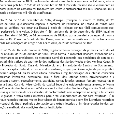
 16 de dezembro de 1889, declarou de primeira entrância a comarca de Palmeira, criada
do Paraná pela Lei n° 952, de 23 de outubro de 1889. Por este mesmo ato, o vencimento an
otor público da comarca foi fixado em um conto e quatrocentos mil réis, sendo 800 mil r
nado e seiscentos mil réis de gratificação.
eto n° 64, de 16 de dezembro de 1889, derrogou (revogou) o Decreto n° 10139, de 29
ro de 1888, que declarou especial a comarca de Paraibuna, no Estado de Minas Gera
nto se verificou não estar ela ligada à sede da Relação por tão fácil comunicação que
poder-se-ia ir e voltar. O Decreto n° 65, também de 16 de dezembro de 1889, igualme
u o Decreto n° 10.083, de 24 de novembro de 1888, na parte que declarou especial a coma
oão do Rio Claro, no Estado de São Paulo, uma vez que se verificaram não achar a refer
ada nas condições do artigo 1° da Lei n° 2033, de 20 de setembro de 1871.
to n° 65, de 16 de dezembro de 1889, regulamentou a execução da primeira parte do art
Lei n° 3348, de 20 de outubro de 1887. Dessa forma, o marechal Deodoro, atendendo ao 
presentaram os presidentes do Montepio Geral de Economia dos Servidores do Estado e 
os administrativos do patrimônio dos Institutos dos Surdos-Mudos e dos Meninos Cegos, 
 Provedor da Santa Casa da Misericórdia e a Irmandade do Santíssimo Sacramento
ria, da capital federal, a respeito dos embaraços que, por inexecução da parte proibiti
esmo artigo 14, da lei antes citada, encontra a regular extração das loterias concedida
mesmas instituição, determinou que o fiscal das loterias gerais providenciasse a 
assem a serem, sucessivamente, extraídas, tantas loterias quantas fossem necessárias p
ar a Santa Casa da Misericórdia da capital federal e estabelecimentos anexos, o Monte
e Economia dos Servidores do Estado e os Institutos dos Meninos Cegos e dos Surdos-Mud
erias que tivessem de ser extraídas, de conformidade com o disposto no artigo e lei citado
 é grande e traça outras diretrizes para o fiel cumprimento do que fora estatuído.
É 
 que naqueles tempos muitas instituições de benemerência e sem fins lucrativos recorriam
 central do Brasil pedindo autorização para extrair loterias a fim de arrecadar fundos par
ção e melhoria das condições dessas instituições.