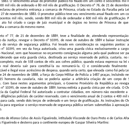
e 1883. O vencimento anual do promotor público foi fixado em um conto e seiscentos mil ré
00 mil réis de ordenado e 80 mil réis de gratificação. O Decreto n° 76, de 21 de dezembro
eclarou de primeira entrança a comarca de Princesa, criada no Estado da Paraíba pela Lei
 27 de novembro de 1883. O promotor público teve seu vencimento anual fixado em um co
ocentos mil réis, sendo, sendo 800 mil réis de ordenador e 600 mil réis de gratificação. P
ato foi criado o cargo de juiz municipal e de órgãos no termo de Princesa de que
ha a comarca do mesmo nome.
eto n° 77, de 21 de dezembro de 1889, teve a finalidade de, atendendo representação
o da Justiça, revogar o Decreto n° 10395, de nove de outubro de 1889 e baixar instruçõe
to do serviço de segurança pública. Foi levado em consideração os seguintes pontos: a
 n° 10395, em vez da força autorizada, criou uma guarda cívica exclusivamente a cargo
o Nacional, sem que houvesse no orçamento consignação alguma pela qual pudesse ser pa
iderando que esta guarda cívica, destinada ao serviço reservado de polícia, custaria, no 
completo, mais de 558 contos de réis aos cofres público, quando estava expresso na lei 
 real deveria sair para constituí-la ou remunerá-la. C) e considerando finalmente 
ficável e ilegal esse acréscimo de despesa, quando seria certo, que elevada como foi pela Le
e 24 de novembro de 1888, a força do Corpo Militar de Polícia a 1487 praças, incluindo ne
315 homens da cavalaria, não se poderia apoiar a arbitrária criação de um corpo de 
s. Com base nestes argumentos principais, o Governo Provisório da República ao revoga
 n° 10395, de nove de outubro de 1889, tornou extinta a guarda cívica por ele criada. O Ch
cia da Capital Federal foi autorizado a contratar cidadãos, em número não excedente a 
 diligências policiais de caráter reservado, com o vencimento anual de 2 contos e 400 mil 
 para cada, sendo dois terços de ordenado e um terço de gratificação. As instruções do Ch
cia para organizar o serviço reservado de segurança pública seriam submetidas à aprovação
o.
to de Afonso Celso de Assis Figueiredo, intitulado Visconde de Ouro Preto e de Carlos Afo
s Figueiredo e desterro para o continente europeu de Gaspar Silveira Martins: