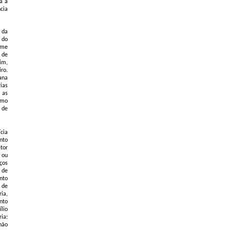
a a
cia
 da
 do
ime
 de
im,
ro.
ana
ias
 as
omo
 de
cia
nto
tor
 ou
ços
r de
ento
 de
ia,
nto
lio
ia:
não