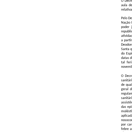
O Decre
aula de
relativ
Pelo De
Nação B
poder 
republi
ativida
a parti
Deodor
Santa q
do Espí
datas d
tal fe
novemb
O Decre
sanitár
de quai
geral d
regulam
sanitár
assistê
das epi
molésti
aplicad
nosocom
por car
febre a