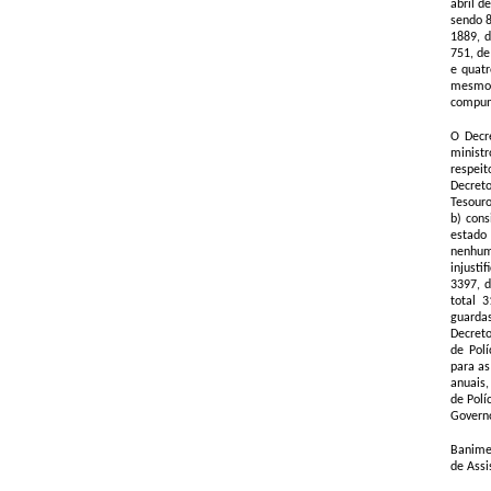
abril d
sendo 8
1889, d
751, de
e quatr
mesmo 
compun
O Decr
ministr
respei
Decreto
Tesour
b) cons
estado 
nenhum
injusti
3397, d
total 
guarda
Decreto
de Polí
para as
anuais,
de Polí
Govern
Banimen
de Assi