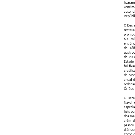
ficara
vencime
autorid
Repúbli
O Decre
restau
promoto
600 mi
entrânc
de 188
quatroc
de 20 
Estado 
foi fix
gratifi
de Morr
anual d
ordenad
Órfãos
O Decr
Naval 
especia
fieis o
dos mas
além d
passou
diários
Corpo d