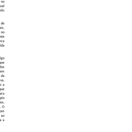
 no
ual
éis
 de
is,
 no
nte
rca
ida
igo
que
dos
bem
 da
va,
s a
que
ara
pio
os,
s. O
bom
 ao
a a