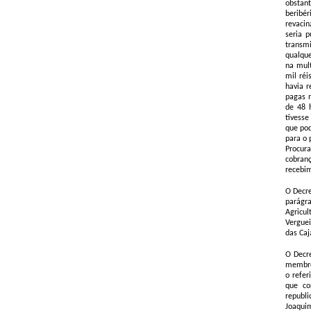
obstant
beribér
revacin
seria 
transm
qualque
na mult
mil réi
havia 
pagas n
de 48 
tivesse
que pod
para o 
Procur
cobran
recebim
O Decre
parágra
Agricu
Verguei
das Caj
O Decre
membro
o refer
que co
republi
Joaquim