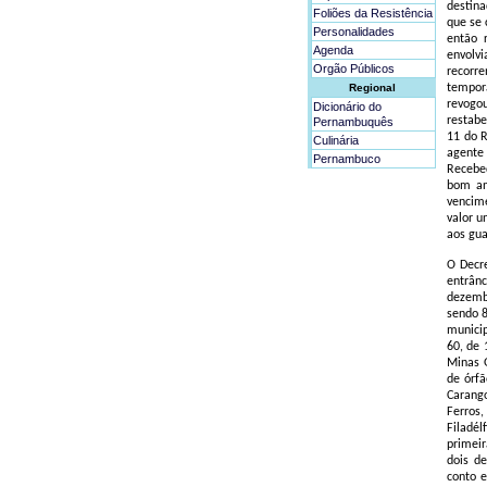
destina
Foliões da Resistência
que se 
Personalidades
então 
Agenda
envolv
Orgão Públicos
recorre
Regional
temporá
revogo
Dicionário do
restabe
Pernambuquês
11 do R
Culinária
agente
Pernambuco
Recebed
bom an
vencim
valor u
aos gua
O Decre
entrânc
dezembr
sendo 8
municip
60, de 
Minas G
de órfã
Carang
Ferros
Filadél
primeir
dois d
conto e