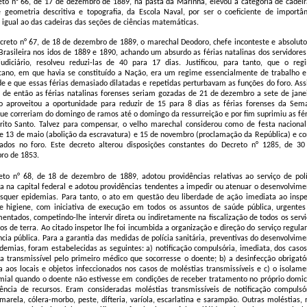
to n° 66, de 17 de dezembro de 1889, na pasta da Marinha, elevou à categoria de cadeir
 geometria descritiva e topografia, da Escola Naval, por ser o coeficiente de importân
a igual ao das cadeiras das seções de ciências matemáticas.
creto n° 67, de 18 de dezembro de 1889, o marechal Deodoro, chefe inconteste e absoluto
rasileira nos idos de 1889 e 1890, achando um absurdo as férias natalinas dos servidores
judiciário, resolveu reduzi-las de 40 para 17 dias. Justificou, para tanto, que o reg
cano, em que havia se constituído a Nação, era um regime essencialmente de trabalho e
de e que essas férias demasiado dilatadas e repetidas perturbavam as funções do foro. Ass
r de então as férias natalinas forenses seriam gozadas de 21 de dezembro a sete de janei
o aproveitou a oportunidade para reduzir de 15 para 8 dias as férias forenses da Sem
ue correriam do domingo de ramos até o domingo da ressurreição e por fim suprimiu as fér
rito Santo. Talvez para compensar, o velho marechal considerou como de festa nacional
e 13 de maio (abolição da escravatura) e 15 de novembro (proclamação da República) e c
riados no foro. Este decreto alterou disposições constantes do Decreto n° 1285, de 30
ro de 1853.
to n° 68, de 18 de dezembro de 1889, adotou providências relativas ao serviço de polí
ia na capital federal e adotou providências tendentes a impedir ou atenuar o desenvolvime
squer epidemias. Para tanto, o ato em questão deu liberdade de ação imediata ao inspe
e higiene, com iniciativa de execução em todos os assuntos de saúde pública, urgentes
entados, competindo-lhe intervir direta ou indiretamente na fiscalização de todos os servi
ios de terra. Ao citado inspetor lhe foi incumbida a organização e direção do serviço regula
ncia pública. Para a garantia das medidas de polícia sanitária, preventivas do desenvolvim
demias, foram estabelecidas as seguintes: a) notificação compulsória, imediata, dos casos
a transmissível pelo primeiro médico que socorresse o doente; b) a desinfecção obrigatór
a aos locais e objetos infeccionados nos casos de moléstias transmissíveis e c) o isolame
ial quando o doente não estivesse em condições de receber tratamento no próprio domicí
ência de recursos. Eram consideradas moléstias transmissíveis de notificação compulsór
marela, cólera-morbo, peste, difteria, varíola, escarlatina e sarampão. Outras moléstias, 