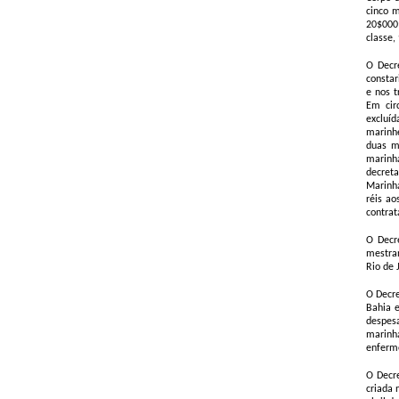
cinco m
20$000;
classe,
O Decr
constar
e nos t
Em cir
excluí
marinhe
duas mi
marinha
decreta
Marinha
réis ao
contrat
O Decr
mestran
Rio de 
O Decre
Bahia 
despesa
marinh
enferme
O Decre
criada 