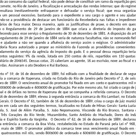
do ao consumo da capital federal, não pode deixar de constituir um ramo da repartição gera
comete, no Rio de Janeiro, a fiscalização e arrecadação das rendas internas; que do regime
resultava inevitavelmente enfraquecer e defraudar o serviço fiscal; que essa organiza
ia um pessoal excessivo, bastando para o expediente a seu cargo o agente e seu ajudan
ndo-se a providência de destacar um funcionário da Recebedoria nas faltas e impedimen
rios de foca maior. Dessa maneira, após as justificativas de praxe, o decreto em ques
u o Regulamento de 29 de janeiro de 1884 que criara a diretoria do imposto do ga
lecendo para esse serviço o Regulamento de 30 de dezembro de 1881. A disposição do art
egulamento de 29 de janeiro de 1884 seria de natureza facultativa, não se nomeando fiel
 e ajudante a não ser quando a afluência do serviço assim o exigisse. O administrador
oria ficara autorizado a propor ao ministério da Fazenda as providências convenientes
damento do serviço da agência do imposto do gado. E o pessoal dessa repartição teria
entos seguintes: 9% da renda, lotada em 250 contos de réis, repartidos em 110 quotas
nitário de 204$545. Dessas cotas, 25 caberiam ao agente, 16 ao escrivão, nove ao fiscal e 
rdas. Assinaram o ato Deodoro e Rui Barbosa.
to n° 59, de 16 de dezembro de 1889, foi editado com a finalidade de declarar de segu
ia a comarca de Itaperuna, criada no Estado do Rio de Janeiro pelo Decreto n° 2, de seis
o de 1889. O vencimento anual do promotor foi fixado em um conto e quatrocentos mil ré
00$000 de ordenado e 600$000 de gratificação. Por este mesmo ato, foi criado o cargo de j
al e de órfãos no termo de Itaperuna de que se compunha a referida comarca. O Decreto
16 de dezembro de 1889, elevou à segunda entrância a comarca do Rio Lambari, no Estado
erais. O Decreto n° 61, também de 16 de dezembro de 1889, criou o cargo de juiz munici
os em cada um dos seguintes termos, localizados no Estado de Minas Gerais: Santa Luzia
ola, S. José de Além Paraíba, S. João Nepomuceno, Visconde do Rio Branco, Santana 
, Três Corações do Rio Verde, Muzambinho, Santo Antônio do Machado, Dores do Inda
fia e Espírito Santo da Varginha.
O Decreto n° 62, de 16 de dezembro de 1889, declarou
a entrância a comarca da Boa Vista, restabelecida no Estado do Paraná pela Lei n° 968,
e maio de 1889. O promotor público da comarca teve seus vencimento anual fixado em
 quatrocentos mil réis, sendo 800$000 de ordenado e 600$000 de gratificação. O Decreto