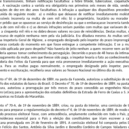
e transmissíveis, tinham notificação facultativa: a febre tifóide, tuberculose, coqueluch
i. A vacinação contra a varíola era obrigatória nos primeiros seis meses de vida, sendo
ações de dez em dez anos facultativas. A infração a qualquer dos dispositivos preceden
punida do seguinte modo:
a) o médico que deixasse de notificar imediatamente molést
issíveis incorreria na multa de cem mil réis; b) o proprietário, locatário ou morador
r prédio que se opusesse ao serviço de desinfecção ou que o embaraçasse incorreria tam
a de cem mil réis e c) as demais infrações seriam punidas com multas que variavam de 
s a cinquenta mil réis e no dobro desses valores no caso de reincidências. Destas multas, 
recurso de espécie nenhuma nem pela via judiciária. Era ditadura mesmo. As multas ser
a Inspetoria Geral de Higiene, a empregado designado pelo inspetor do prazo improrrogá
horas contado do momento em que fosse entregue a competente intimação. E se a mu
 sido aplicada por puro despeito? Não haveria de jeito nenhum a quem recorrer nem ao bi
eria apenas tomar conhecimento da perseguição. Decorrido o prazo de 48 horas da intima
pagamento da multa, sem que tivesse sido paga, o inspetor levaria o fato ao conhecimento
adoria dos Feitos da Fazenda para que esta promovesse imediatamente a ação executiva
ça. Para as multas pagas normalmente, o empregado designado pelo inspetor, par
ento e escrituração, recolheria seus valores ao Tesouro Nacional no último dia do mês.
to n° 69, de 19 de dezembro de 1889, na pasta da Fazenda, autorizou a substituição de ce
fo dos estatutos do banco do Brasil. O Decreto n° 70, de 19 de dezembro de 1889, na pasta
ltura, autorizou a prorrogação por três meses do prazo concedido ao engenheiro Nico
ro LeCocq para a apresentação dos estudos definitivos da Estrada de Ferro de Caxias a S. J
azeiras no Estado do Maranhão.
to n° 70-A, de 19 de novembro de 1889, criou, na pasta do Interior, uma comissão de t
s para preparar a regulamentação do decreto n° 6, de 19 de novembro de 1889, de modo 
ido processo eleitoral fosse, com antecedência, amplamente conhecido em todo o País, p
nsiderava essencial para o País a eleição dos constituintes que iriam escrever a ca
cana promulgada em 24 de fevereiro de 1891. A comissão eleitoral foi composta pelos D
 Felício dos Santos, Antônio da Silva Jardim e Benedito Cordeiro de Campos Valadares 