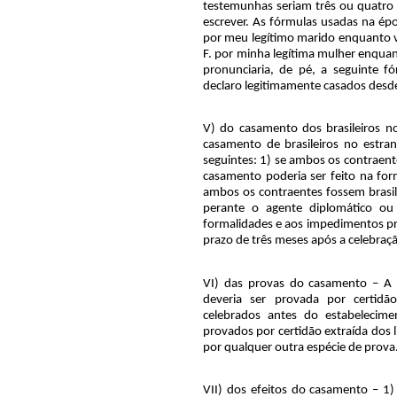
testemunhas seriam três ou quatro
escrever. As fórmulas usadas na épo
por meu legítimo marido enquanto v
F. por minha legítima mulher enquan
pronunciaria, de pé, a seguinte f
declaro legitimamente casados des
V) do casamento dos brasileiros no
casamento de brasileiros no estran
seguintes: 1) se ambos os contraent
casamento poderia ser feito na for
ambos os contraentes fossem brasile
perante o agente diplomático ou 
formalidades e aos impedimentos pre
prazo de três meses após a celebraçã
VI) das provas do casamento – A 
deveria ser provada por certidão
celebrados antes do estabelecimen
provados por certidão extraída dos l
por qualquer outra espécie de prova
VII) dos efeitos do casamento – 1) c