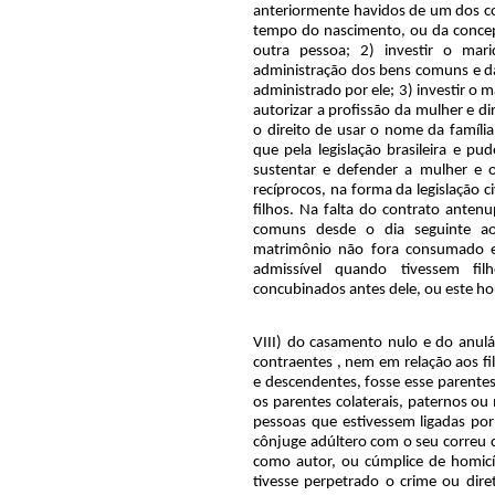
anteriormente havidos de um dos co
tempo do nascimento, ou da concep
outra pessoa; 2) investir o mar
administração dos bens comuns e da
administrado por ele; 3) investir o ma
autorizar a profissão da mulher e dir
o direito de usar o nome da família
que pela legislação brasileira e pu
sustentar e defender a mulher e os
recíprocos, na forma da legislação ci
filhos. Na falta do contrato anten
comuns desde o dia seguinte a
matrimônio não fora consumado en
admissível quando tivessem fi
concubinados antes dele, ou este ho
VIII) do casamento nulo e do anulá
contraentes , nem em relação aos fil
e descendentes, fosse esse parentesc
os parentes colaterais, paternos ou
pessoas que estivessem ligadas por
cônjuge adúltero com o seu correu
como autor, ou cúmplice de homicí
tivesse perpetrado o crime ou dire