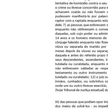
tentativa de homicídio contra o seu
o crime ou tivesse concorrido para 
achassem coatás ou não fossem c
pudessem manifestá-lo por palavr
raptor com a raptada enquanto esta
dele; 7) as pessoas que estivessem 
enquanto não obtivessem o conse
daquelas, sob cujo poder ou admini
14 anos e os homens menores de 1
cônjuge falecido enquanto não fizes
viúva ou separada do marido por 
meses depois da viuvez ou separaçã
daquela e antes do referido prazo t
seus descendentes, ascendentes, 
tutelada ou curatelada, enquanto nã
não estivessem saldadas as resp
testamento ou outro instrumento 
tutelado ou curatelado; 12) o juiz 
irmãos, cunhados, ou sobrinhos com
onde um ou outro tivesse exercício, 
(hoje Tribunal de Justiça estadual) da
III) das pessoas que podiam opor i
dos meios de solvê-los - os impedi