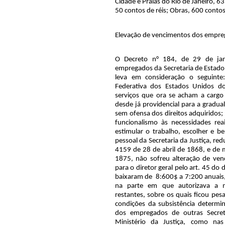
Cidade e Praias do Rio de Janeiro, 63
50 contos de réis; Obras, 600 contos 
Elevação de vencimentos dos emprega
O Decreto n° 184, de 29 de jan
empregados da Secretaria de Estado 
leva em consideração o seguinte
Federativa dos Estados Unidos do
serviços que ora se acham a cargo 
desde já providencial para a gradu
sem ofensa dos direitos adquiridos;
funcionalismo às necessidades rea
estimular o trabalho, escolher e 
pessoal da Secretaria da Justiça, r
4159 de 28 de abril de 1868, e de m
1875, não sofreu alteração de ven
para o diretor geral pelo art. 45 do
baixaram de
8:600$ a 7:200 anuais,
na parte em que autorizava a 
restantes, sobre os quais ficou p
condições da subsistência determ
dos empregados de outras Secret
Ministério da Justiça, como na