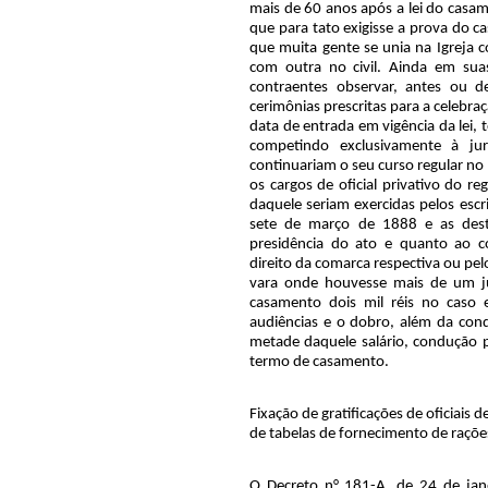
mais de 60 anos após a lei do casam
que para tato exigisse a prova do ca
que muita gente se unia na Igreja 
com outra no civil. Ainda em suas
contraentes observar, antes ou d
cerimônias prescritas para a celebr
data de entrada em vigência da lei, 
competindo exclusivamente à juri
continuariam o seu curso regular no
os cargos de oficial privativo do re
daquele seriam exercidas pelos esc
sete de março de 1888 e as dest
presidência do ato e quanto ao 
direito da comarca respectiva ou pelo
vara onde houvesse mais de um jui
casamento dois mil réis no caso 
audiências e o dobro, além da condu
metade daquele salário, condução po
termo de casamento.
Fixação de gratificações de oficiais
de tabelas de fornecimento de raçõe
O Decreto n° 181-A, de 24 de jan