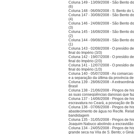
Coluna 149 - 13/09/2008 - São Bento do
(6)
Coluna 148 - 06/09/2008 - S. Bento do U
Coluna 147 - 30/08/2008 - São Bento do
(4)
Coluna 146 - 24/08/2008 - São Bento do
(3)
Coluna 145 - 16/08/2008 - São Bento do
(2)
Coluna 144 - 09/08/2008 - São Bento do
(1)
Coluna 143 - 02/08/2008 - O presídio d
final do Império (3/3)
Coluna 142 - 19/07/2008 - O presídio d
final do Império (2/3)
Coluna 141 - 12/07/2008 - O presídio d
final do Império (1/3)
Coluna 140 - 05/07/2008 - As comarcas 
e a separação da última da província 
Coluna 139 - 28/06/2008 - A extraordinár
Brasil
Coluna 138 - 21/06/2008 - Pingos de histó
as suas conseqüências danosas que faz
Coluna 137 - 14/06/2008 - Pingos de hist
escravatura no Ceará, a povoação de B
Coluna 136 - 07/06/2008 - Pingos de histó
abastecimento de água no Recife. Relat
bandidagem
Coluna 135 - 31/05/2008 - Pingos de histó
Joaquim Nabuco abolindo a escravidão e
Coluna 134 - 24/05/2008 - Pingos de hist
grande seca na Vila de S. Bento; o Gi