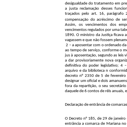
desigualdade do tratamento em prej
a justa reclamação desses funcio
traçados pelo art. 16, parágrafo
compensação do acréscimo de ser
Assim, os vencimentos dos empr
vencimentos regulados por uma tabel
1890. O ministro da Justiça ficava 
vagassem e que não fossem plenament
2 – a aposentar com o ordenado da 
ao tempo de serviço, conforme o m
jus à aposentação, segundo as leis v
a dar provisoriamente nova organiz
definitiva do poder legislativo; 4
arquivo e da biblioteca n conformi
decreto n° 2350 de 5 de fevereir
designar um oficial e dois amanuen
fora da repartição, o seu secretári
daquele de 6 contos de réis anuais, e
Declaração de entrância de comarca
O Decreto n° 185, de 29 de janeiro 
entrância a comarca de Mariana no 