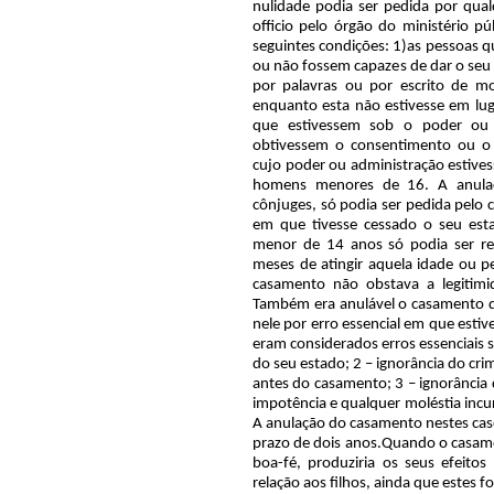
nulidade podia ser pedida por qual
officio pelo órgão do ministério pú
seguintes condições: 1)as pessoas q
ou não fossem capazes de dar o se
por palavras ou por escrito de m
enquanto esta não estivesse em lug
que estivessem sob o poder ou
obtivessem o consentimento ou o
cujo poder ou administração estive
homens menores de 16. A anula
cônjuges, só podia ser pedida pelo 
em que tivesse cessado o seu es
menor de 14 anos só podia ser re
meses de atingir aquela idade ou pe
casamento não obstava a legitimi
Também era anulável o casamento 
nele por erro essencial em que estiv
eram considerados erros essenciais 
do seu estado; 2 – ignorância do cri
antes do casamento; 3 – ignorância d
impotência e qualquer moléstia incu
A anulação do casamento nestes caso
prazo de dois anos.Quando o casamen
boa-fé, produziria os seus efeito
relação aos filhos, ainda que estes