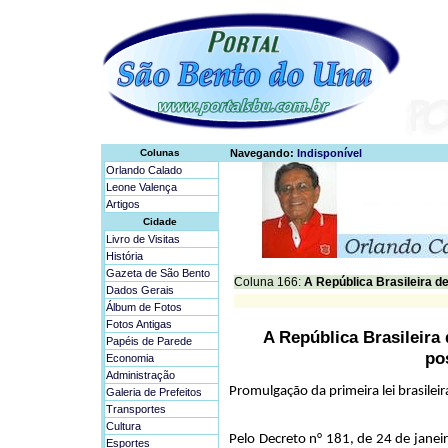
Colunas
Navegando:
Indisponível
Orlando Calado
Leone Valença
Artigos
Cidade
Livro de Visitas
História
Gazeta de São Bento
Coluna 166:
A República Brasileira de 
Dados Gerais
Álbum de Fotos
Fotos Antigas
A República Brasileira 
Papéis de Parede
pos
Economia
Administração
Promulgação da primeira lei brasileir
Galeria de Prefeitos
Transportes
Cultura
Pelo Decreto n° 181, de 24 de janei
Esportes