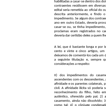
habilitadas a casar-se dentro dos d
contraentes residissem em diversas 
edital seria remetida ao oficial do o
descrita anteriormente, e findo o
impedimento. Se algum dos contraen
ano em outro Estado, deveria prov
casar-se ou, se tinha impedimento, 
proclamas eram registrados no car
deveria dar certidão deles a quem lh
A lei, que é bastante longa e por
cento e vinte e cinco artigos, um
deixamos de comentá-los cada um d
a seguinte titulação e, sempre 
considerações a respeito:
II) dos impedimentos do casame
ascendentes com os descendentes, po
afinidade e os parentes colaterais,
civil. A afinidade ilícita só poder
reconhecimento do filho, feito e
autêntico, oferecido pelo pai; 2)
casamento, ainda não dissolvido; 
como tal; 4) o cônjuge condenad