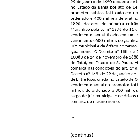
29 de janeiro de 1890 declarou de te
no Estado da Bahia por ato de 14
promotor público foi fixado em um
ordenado e 400 mil réis de gratifi
1890, declarou de primeira entrâ
Maranhão pela Lei n° 1376 de 11 d
vencimento anual fixado em um c
vencimento e600 mil réis de gratific
juiz municipal e de órfãos no term
igual nome. O Decreto n° 188, de 
10083 de 24 de novembro de 1888 
de Tatuí, no Estado de S. Paulo, vi
comarca nas condições do art. 1° 
Decreto n° 189, de 29 de janeiro de
de Entre Rios, criada no Estado de G
vencimento anual do promotor foi 
mil réis de ordenado e 800 mil réis
cargo de juiz municipal e de órfão
comarca do mesmo nome.
...
(continua)