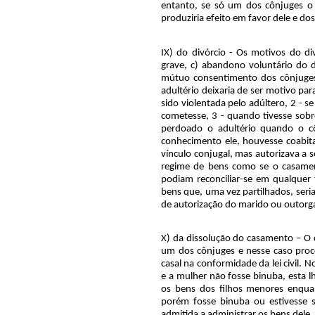
entanto, se só um dos cônjuges o 
produziria efeito em favor dele e dos 
IX) do divórcio - Os motivos do div
grave, c) abandono voluntário do d
mútuo consentimento dos cônjuges
adultério deixaria de ser motivo para
sido violentada pelo adúltero, 2 - 
cometesse, 3 - quando tivesse sobr
perdoado o adultério quando o c
conhecimento ele, houvesse coabita
vínculo conjugal, mas autorizava a s
regime de bens como se o casament
podiam reconciliar-se em qualquer
bens que, uma vez partilhados, ser
de autorização do marido ou outorg
X) da dissolução do casamento – O c
um dos cônjuges e nesse caso proce
casal na conformidade da lei civil. 
e a mulher não fosse binuba, esta l
os bens dos filhos menores enqua
porém fosse binuba ou estivesse 
admitida a administrar os bens dele