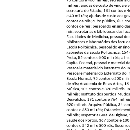
75 contos e 400 mil réis; secretari
mil réis; ajudas de custo de vinda e 
secretaria de Estado, 181 contos e 4
e 40 mil réis; ajudas de custo aos g
contos de réis; culto público, 631 co
contos de réis; pessoal do ensino da
réis; secretarias e bibliotecas das fa
Faculdades de Medicina, pessoal do e
bibliotecas e laboratórios das faculd
Escola Politécnica, pessoal do ensino
gabinetes da Escola Politécnica, 154
Preto, 82 contos e 800 mil réis; a In
Capital Federal, pessoal e material d
Pessoal e material do internato do In
Pessoal e material do Externato do In
Escola Normal, 95 contos e 200 mil ré
de réis; Academia de Belas Artes, 181
Música, 101 contos e 320 mil réis; 
mil réis; Instituto dos Surdos-Mudos
Desvalidos, 191 contos e 764 mil réi
620 mil réis; Arquivo Público, 34 con
contos e 380 mil réis; Estabelecime
mil réis; Inspetoria Geral de Higiene,
Saúde dos Portos, 367 contos e 180 m
contos e 542 mil e 500 réis; Socorro