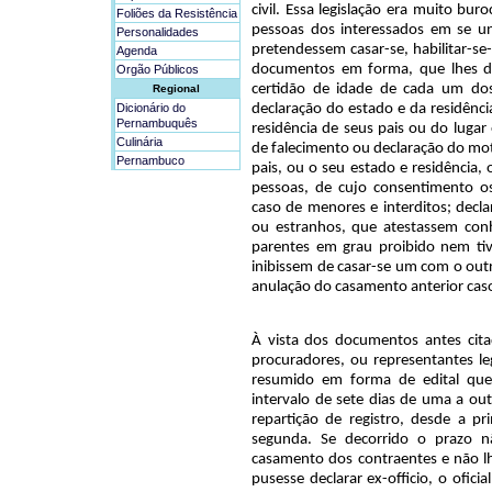
civil. Essa legislação era muito bu
Foliões da Resistência
pessoas dos interessados em se uni
Personalidades
pretendessem casar-se, habilitar-se-i
Agenda
documentos em forma, que lhes d
Orgão Públicos
certidão de idade de cada um do
Regional
Dicionário do
declaração do estado e da residênc
Pernambuquês
residência de seus pais ou do luga
Culinária
de falecimento ou declaração do mo
Pernambuco
pais, ou o seu estado e residência,
pessoas, de cujo consentimento o
caso de menores e interditos; decl
ou estranhos, que atestassem co
parentes em grau proibido nem t
inibissem de casar-se um com o outr
anulação do casamento anterior cas
À vista dos documentos antes cita
procuradores, ou representantes lega
resumido em forma de edital que
intervalo de sete dias de uma a out
repartição de registro, desde a pr
segunda. Se decorrido o prazo n
casamento dos contraentes e não l
pusesse declarar ex-officio, o oficia