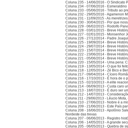
Coluna 235 - 14/06/2016 - O Sindicato P
Coluna 234 - 07/06/2016 - Esmeraldino 
Coluna 233 - 05/06/2016 - Tributo ao p
Coluna 232 - 29/05/2016 - Agamenon M
Coluna 231 - 11/09/2015 - As meretrize
Coluna 230 - 30/04/2015 - Por que noss
Coluna 229 - 06/02/2015 - Rodolfo Paiv
Coluna 228 - 03/01/2015 - Breve Histór
Coluna 227 - 02/01/2015 - Monsenhor J
Coluna 226 - 27/12/2014 - Padre Joaqui
Coluna 225 - 19/09/2014 - Breve Histór
Coluna 224 - 29/07/2014 - Breve Histór
Coluna 223 - 15/07/2014 - Breve Histór
Coluna 222 - 23/06/2014 - Breve Histór
Coluna 221 - 05/06/2014 - Breve Histór
Coluna 220 - 15/05/2014 - Uma pena: C
Coluna 219 - 13/05/2014 - O que foi fei
Coluna 218 - 12/05/2014 - Zé Bico e Ben
Coluna 217 - 09/04/2014 - Cícero Romão 
Coluna 216 - 17/10/2013 - É hora de o po
Coluna 215 - 02/10/2013 - A elite reaci
Coluna 214 - 06/09/2013 - Custa caro 
Coluna 213 - 18/07/2013 - É duro ser u
Coluna 212 - 14/07/2013 - Consideraçõ
Coluna 211 - 29/06/2013 - Lêucio Mota,
Coluna 210 - 27/06/2013 - Nobre é a mi
Coluna 209 - 21/06/2013 - Este País pa
Coluna 208 - 16/06/2013 - Apolônio Sale
Nordeste das trevas
Coluna 207 - 06/06/2013 - Registro his
Coluna 206 - 14/05/2013 - A grande se
Coluna 205 - 06/05/2013 - Quebra de si