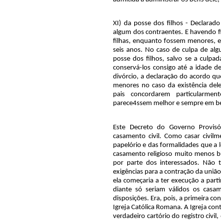
XI) da posse dos filhos - Declara
algum dos contraentes. E havendo fi
filhas, enquanto fossem menores, e
seis anos. No caso de culpa de alg
posse dos filhos, salvo se a culpa
conservá-los consigo até a idade d
divórcio, a declaração do acordo q
menores no caso da existência dele
pais concordarem particularme
parece4ssem melhor e sempre em ben
Este Decreto do Governo Provisóri
casamento civil. Como casar civilm
papelório e das formalidades que a l
casamento religioso muito menos bu
por parte dos interessados. Não 
exigências para a contração da união c
ela começaria a ter execução a par
diante só seriam válidos os casa
disposições. Era, pois, a primeira c
Igreja Católica Romana. A Igreja con
verdadeiro cartório do registro civi