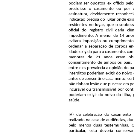
podiam ser opostos
ex-officio pelo
presidisse o casamento ou por 
assinatura, devidamente reconhec
indicação precisa do lugar onde ex
residentes no lugar, que o soubes
oficial do registro civil daria 
impedimento. A menor de 14 anos
evitara imposição ou cumprimento 
ordenar a separação de corpos e
idade exigida para o casamento, con
menores de 21 anos eram obri
consentimento de ambos os pais, 
entre eles prevalecia a opinião do p
interditos poderiam exigir do noivo 
antes de consentir o casamento, cer
não tinham lesão que pusesse em per
incurável ou transmissível por con
poderiam exigir do noivo da filha,
saúde.
IV) da celebração do casamento 
realizado na casa de audiências, du
pelo menos duas testemunhas. Q
particular, esta deveria conser