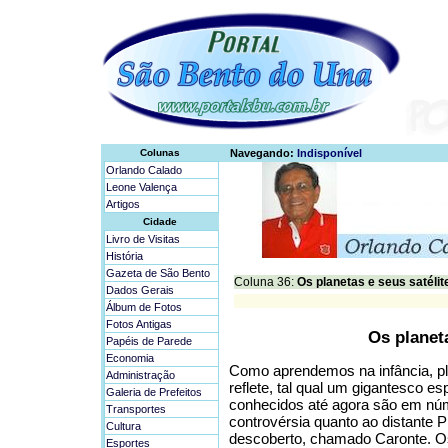
Colunas
Navegando:
Indisponível
Orlando Calado
Leone Valença
Artigos
Cidade
Livro de Visitas
História
Gazeta de São Bento
Coluna 36:
Os planetas e seus satélit
Dados Gerais
Álbum de Fotos
Fotos Antigas
Os planeta
Papéis de Parede
Economia
Como aprendemos na infância, pl
Administração
reflete, tal qual um gigantesco e
Galeria de Prefeitos
conhecidos até agora são em nú
Transportes
controvérsia quanto ao distante P
Cultura
descoberto, chamado Caronte. O
Esportes