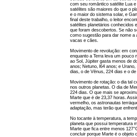
com seu romântico satélite Lua e
satélites são maiores do que o pl
e o maior do sistema solar, e Gan
final deste trabalho, o leitor enco
satélites planetários conhecidos
que foram descobertos. Se não se
como sugestão para dar nome a a
vacas e cães.
Movimento de revolução: em conf
enquanto a Terra leva um pouco m
ao Sol, Júpiter gasta menos de do
anos; Netuno, l64 anos; e Urano,
dias, o de Vênus, 224 dias e o de
Movimento de rotação: o dia tal 
nos outros planetas. O dia de Mer
224 dias. O que mais se aproxima 
Marte que é de 23,37 horas. Assi
vermelho, os astronautas terráq
adaptação, mas terão que enfrent
No tocante à temperatura, a temp
planeta que possui temperatura 
Marte que fica entre menos 127°C
concluir porque Marte é o objeto