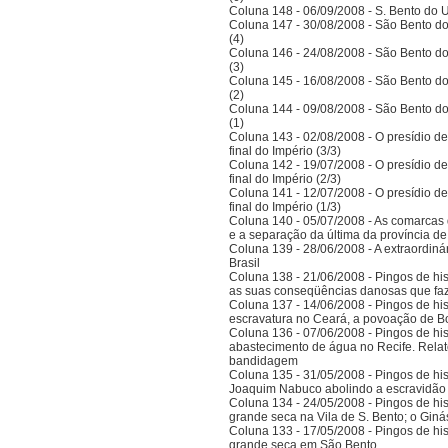
Coluna 148 - 06/09/2008 - S. Bento do U
Coluna 147 - 30/08/2008 - São Bento do
(4)
Coluna 146 - 24/08/2008 - São Bento do
(3)
Coluna 145 - 16/08/2008 - São Bento do
(2)
Coluna 144 - 09/08/2008 - São Bento do
(1)
Coluna 143 - 02/08/2008 - O presídio d
final do Império (3/3)
Coluna 142 - 19/07/2008 - O presídio d
final do Império (2/3)
Coluna 141 - 12/07/2008 - O presídio d
final do Império (1/3)
Coluna 140 - 05/07/2008 - As comarcas 
e a separação da última da província 
Coluna 139 - 28/06/2008 - A extraordinár
Brasil
Coluna 138 - 21/06/2008 - Pingos de histó
as suas conseqüências danosas que faz
Coluna 137 - 14/06/2008 - Pingos de hist
escravatura no Ceará, a povoação de B
Coluna 136 - 07/06/2008 - Pingos de histó
abastecimento de água no Recife. Relat
bandidagem
Coluna 135 - 31/05/2008 - Pingos de histó
Joaquim Nabuco abolindo a escravidão e
Coluna 134 - 24/05/2008 - Pingos de hist
grande seca na Vila de S. Bento; o Gi
Coluna 133 - 17/05/2008 - Pingos de hist
grande seca em São Bento