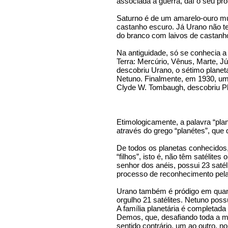
associada à guerra, daí o seu pr
Saturno é de um amarelo-ouro mu
castanho escuro. Já Urano não te
do branco com laivos de castanho
Na antiguidade, só se conhecia a 
Terra: Mercúrio, Vênus, Marte, J
descobriu Urano, o sétimo planeta
Netuno. Finalmente, em 1930, um
Clyde W. Tombaugh, descobriu Pl
Etimologicamente, a palavra “plan
através do grego “planétes”, que 
De todos os planetas conhecido
“filhos”, isto é, não têm satélit
senhor dos anéis, possui 23 saté
processo de reconhecimento pela
Urano também é pródigo em quant
orgulho 21 satélites. Netuno possu
A família planetária é completada
Demos, que, desafiando toda a m
sentido contrário, um ao outro, n