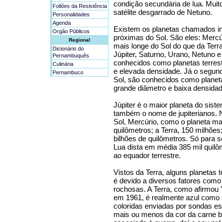
condição secundária de lua. Muit
Foliões da Resistência
satélite desgarrado de Netuno.
Personalidades
Agenda
Existem os planetas chamados inf
Orgão Públicos
próximas do Sol. São eles: Mercú
Regional
mais longe do Sol do que da Terr
Dicionário do
Júpiter, Saturno, Urano, Netuno 
Pernambuquês
conhecidos como planetas terres
Culinária
e elevada densidade. Já o segund
Pernambuco
Sol, são conhecidos como planetas
grande diâmetro e baixa densidad
Júpiter é o maior planeta do sist
também o nome de jupiterianos. 
Sol, Mercúrio, como o planeta ma
quilômetros; a Terra, 150 milhões;
bilhões de quilômetros. Só para s
Lua dista em média 385 mil quilôm
ao equador terrestre.
Vistos da Terra, alguns planetas 
é devido a diversos fatores com
rochosas. A Terra, como afirmou Y
em 1961, é realmente azul como 
coloridas enviadas por sondas e
mais ou menos da cor da carne b