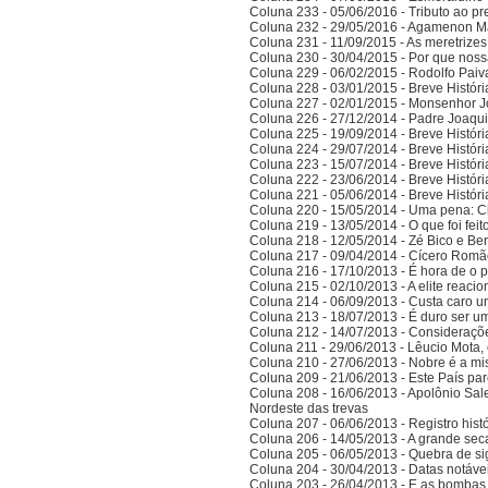
Coluna 233 - 05/06/2016 - Tributo ao p
Coluna 232 - 29/05/2016 - Agamenon M
Coluna 231 - 11/09/2015 - As meretrize
Coluna 230 - 30/04/2015 - Por que noss
Coluna 229 - 06/02/2015 - Rodolfo Paiv
Coluna 228 - 03/01/2015 - Breve Histór
Coluna 227 - 02/01/2015 - Monsenhor J
Coluna 226 - 27/12/2014 - Padre Joaqui
Coluna 225 - 19/09/2014 - Breve Histór
Coluna 224 - 29/07/2014 - Breve Histór
Coluna 223 - 15/07/2014 - Breve Histór
Coluna 222 - 23/06/2014 - Breve Histór
Coluna 221 - 05/06/2014 - Breve Histór
Coluna 220 - 15/05/2014 - Uma pena: C
Coluna 219 - 13/05/2014 - O que foi fei
Coluna 218 - 12/05/2014 - Zé Bico e Ben
Coluna 217 - 09/04/2014 - Cícero Romão 
Coluna 216 - 17/10/2013 - É hora de o po
Coluna 215 - 02/10/2013 - A elite reaci
Coluna 214 - 06/09/2013 - Custa caro 
Coluna 213 - 18/07/2013 - É duro ser u
Coluna 212 - 14/07/2013 - Consideraçõ
Coluna 211 - 29/06/2013 - Lêucio Mota,
Coluna 210 - 27/06/2013 - Nobre é a mi
Coluna 209 - 21/06/2013 - Este País pa
Coluna 208 - 16/06/2013 - Apolônio Sale
Nordeste das trevas
Coluna 207 - 06/06/2013 - Registro his
Coluna 206 - 14/05/2013 - A grande se
Coluna 205 - 06/05/2013 - Quebra de si
Coluna 204 - 30/04/2013 - Datas notáve
Coluna 203 - 26/04/2013 - E as bombas