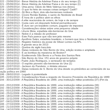
222 - 23/06/2014 - Breve História de Adelmar Paiva e do seu tempo (2)
221 - 05/06/2014 - Breve História de Adelmar Paiva e do seu tempo (1)
220 - 15/05/2014 - Uma pena: Clávio de Melo Valença nos deixou
219 - 13/05/2014 - O que foi feito de nossas coisas antigas? Cadê?
218 - 12/05/2014 - Zé Bico e Beni, dois são-bentenses notáveis
217 - 09/04/2014 - Cícero Romão Batista, o santo do Nordeste do Brasil
16 - 17/10/2013 - É hora de o político abrir os olhos
215 - 02/10/2013 - A elite reacionária de ontem, de hoje e de sempre
214 - 06/09/2013 - Custa caro um deputado federal pernambucano
213 - 18/07/2013 - É duro ser um brasileiro comum, pagador de impostos
212 - 14/07/2013 - Considerações várias sobre uma pequena cidade
211 - 29/06/2013 - Lêucio Mota, estadista são-bentense do Una
210 - 27/06/2013 - Nobre é a missão do professor
209 - 21/06/2013 - Este País parece que não tem jeito mesmo
208 - 16/06/2013 - Apolônio Sales, estadista brasileiro, o homem que tirou o Nordeste das trevas
207 - 06/06/2013 - Registro histórico da posse de Gilvan Lemos na APL
206 - 14/05/2013 - A grande seca de 2013
205 - 06/05/2013 - Quebra de sigilo bancário
204 - 30/04/2013 - Datas notáveis de São Bento do Una, edição revista e ampliada
203 - 26/04/2013 - E as bombas da maratona de Boston?
202 - 16/01/2012 - Enaltecendo São Bento e a Festa dos Santos Reis
201 - 30/04/2011 - São Bento do Una: 151 anos de governo próprio
200 - 05/04/2011 - Padre João Rodrigues, o semeador de templos
199 - 15/10/2010 - O espírito pioneiro são-bentense do Una (1)
198 - 22/07/2010 - Jackson do Pandeiro, o ritmista virtuoso
197 - 13/04/2010 - Datas notáveis de S. Bento do Una desde os primórdios ao centenário de su
ação política em 1960
196 - 28/02/2010 - Legado à posteridade
195 - 22/01/2010 - Considerações finais a respeito do Governo Provisório da República de 1889
94 - 30/12/2009 - A República Brasileira de 1889, uma instituição militar positivista (37) (Fim da
93 - 20/12/2009 - A República Brasileira de 1889, uma instituição militar positivista (36)
92 - 09/12/2009 - A República Brasileira de 1889, uma instituição militar positivista (35)
91 - 02/12/2009 - A República Brasileira de 1889, uma instituição militar positivista (34)
90 - 25/11/2009 - A República Brasileira de 1889, uma instituição militar positivista (33)
89 - 18/11/2009 - A República Brasileira de 1889, uma instituição militar positivista (32)
88 - 11/11/2009 - A República Brasileira de 1889, uma instituição militar positivista (31)
87 - 04/11/2009 - A República Brasileira de 1889, uma instituição militar positivista (30)
86 - 27/10/2009 - A República Brasileira de 1889, uma instituição militar positivista (29)
85 - 21/10/2009 - A República Brasileira de 1889, uma instituição militar positivista (28)
84 - 14/10/2009 - A República Brasileira de 1889, uma instituição militar positivista (27)