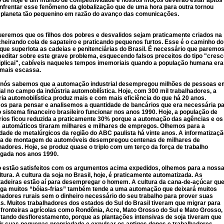
 de hoje é um mundo de competitividade e nossos moços deverão estar aptos
nfrentar esse fenômeno da globalização que de uma hora para outra tornou
 planeta tão pequenino em razão do avanço das comunicações.
eremos que os filhos dos pobres e desvalidos sejam praticamente criados na
cheirando cola de sapateiro e praticando pequenos furtos. Esse é o caminho do
que superlota as cadeias e penitenciárias do Brasil. É necessário que paremo
editar sobre este grave problema, esquecendo falsos preceitos do tipo "cresc
iplicai", cabíveis naqueles tempos imemoriais quando a população humana era
emais escassa.
 nós sabemos que a automação industrial desempregou milhões de pessoas e
al no campo da indústria automobilística. Hoje, com 300 mil trabalhadores, a
ria automobilística produz mais e com mais eficiência do que há 20 anos.
s para pensar e analisemos a quantidade de bancários que era necessária p
o sistema financeiro brasileiro funcionar nos anos 1990. Hoje, a população de
ios ficou reduzida a praticamente 30% porque a automação das agências e os
 automáticos tiraram milhares e milhares de empregos. Olhemos para a
dade de metalúrgicos da região do ABC paulista há vinte anos. A informatizaç
nha de montagem de automóveis desempregou centenas de milhares de
hadores. Hoje, se produz quase o triplo com um terço da força de trabalho
gada nos anos 1990.
 estão satisfeitos com os argumentos acima expedidos, olhemos para a noss
ltura. A cultura da soja no Brasil, hoje, é praticamente automatizada. As
tadeiras estão aí para desempregar o homem. A cultura da cana-de-açúcar qu
ga muitos “bóias-frias” também tende a uma automação que deixará muitos
hadores rurais sem o dinheiro necessário do seu trabalho para prover suas
as. Muitos trabalhadores dos estados do Sul do Brasil tiveram que migrar para
fronteiras agrícolas como Rondônia, Acre, Mato Grosso do Sul e Mato Grosso,
tando desflorestamento, porque as plantações intensivas de soja tiveram que