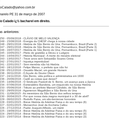
:
doCalado@yahoo.com.br
arelo PE 31 de março de 2007
o Calado ï¿½ bacharel em direito.
s anteriores:
 250 - 05/09/2018 - CLÁVIO DE MELO VALENÇA
249 - 15/08/2018 - Energia da CHESF chega à nossa cidade
248 - 29/01/2018 - História de São Bento do Una, Pernambuco, Brazil (Parte 2)
247 - 29/01/2018 - História de São Bento do Una, Pernambuco, Brazil (Parte 3)
246 - 16/07/2017 - História de São Bento do Una, Pernambuco, Brazil (Parte 1)
245 - 10/05/2017 - Pleito de gratidão a Dirceu e Ludgero
44 - 14/04/2017 - Historia Municipal - A morte do mesário eleitoral
243 - 13/02/2017 - Treze anos sem Sebastião Soares Cintra
242 - 27/01/2017 - Injustiça imperdoável
241 - 22/01/2017 - Sem memória não há História
240 - 18/12/2016 - Felipe Manso, o prefeito que não foi
239 - 05/12/2016 - Osvaldo Maciel, um grande Homem
238 - 30/11/2016 - O Açude do Doutor Olavo
237 - 24/11/2016 - São Bento, vida política e administrativa em 1930
236 - 20/06/2016 - Cadê as coisas que deixei?
235 - 14/06/2016 - O Sindicato Pastoril de S. Bento, um avanço para a época
234 - 07/06/2016 - Esmeraldino Bandeira, um esquecido na nossa História
233 - 05/06/2016 - Tributo ao prefeito Manoel Cândido, de São Bento
232 - 29/05/2016 - Agamenon Magalhães e São Bento do Una
231 - 11/09/2015 - As meretrizes da São Bento dos velhos tempos
230 - 30/04/2015 - Por que nossa data magna municipal é o 30 de abril?
229 - 06/02/2015 - Rodolfo Paiva, um são-bentense honorário
228 - 03/01/2015 - Breve História de Adelmar Paiva e do seu tempo (6)
227 - 02/01/2015 - Monsenhor José de Anchieta Callou
226 - 27/12/2014 - Padre Joaquim Alfredo, um mártir
225 - 19/09/2014 - Breve História de Adelmar Paiva e do seu tempo (5)
224 - 29/07/2014 - Breve História de Adelmar Paiva e do seu tempo (4)
223 - 15/07/2014 - Breve História de Adelmar Paiva e do seu tempo (3)