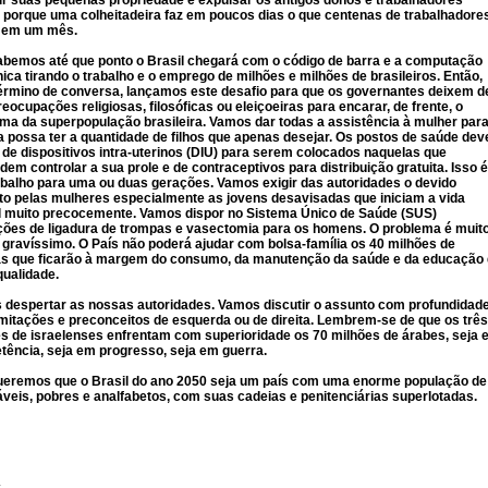
ir suas pequenas propriedade e expulsar os antigos donos e trabalhadores
, porque uma colheitadeira faz em poucos dias o que centenas de trabalhadore
 em um mês.
bemos até que ponto o Brasil chegará com o código de barra e a computação
nica tirando o trabalho e o emprego de milhões e milhões de brasileiros. Então,
érmino de conversa, lançamos este desafio para que os governantes deixem d
reocupações religiosas, filosóficas ou eleiçoeiras para encarar, de frente, o
ma da superpopulação brasileira. Vamos dar todas a assistência à mulher par
a possa ter a quantidade de filhos que apenas desejar. Os postos de saúde de
 de dispositivos intra-uterinos (DIU) para serem colocados naquelas que
dem controlar a sua prole e de contraceptivos para distribuição gratuita. Isso é
balho para uma ou duas gerações. Vamos exigir das autoridades o devido
to pelas mulheres especialmente as jovens desavisadas que iniciam a vida
l muito precocemente. Vamos dispor no Sistema Único de Saúde (SUS)
ões de ligadura de trompas e vasectomia para os homens. O problema é muit
 gravíssimo. O País não poderá ajudar com bolsa-família os 40 milhões de
as que ficarão à margem do consumo, da manutenção da saúde e da educação
qualidade.
despertar as nossas autoridades. Vamos discutir o assunto com profundidade
mitações e preconceitos de esquerda ou de direita. Lembrem-se de que os três
s de israelenses enfrentam com superioridade os 70 milhões de árabes, seja
ência, seja em progresso, seja em guerra.
ueremos que o Brasil do ano 2050 seja um país com uma enorme população de
veis, pobres e analfabetos, com suas cadeias e penitenciárias superlotadas.