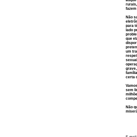
adquir
rurais
fazem
Não sa
eletrô
para t
lado p
proble
que el
dispor
preten
um tra
respei
sexua
operaç
grave,
famíli
certa 
Vamos 
sem li
milhõe
compet
Não q
miserá