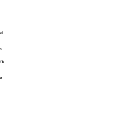
s
ei
m
ara
ão
a
e