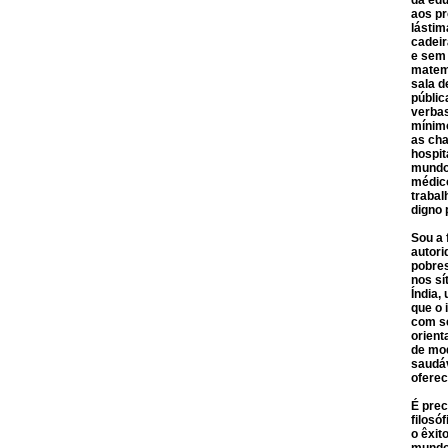
da edu
aos pr
lástim
cadei
e sem 
matemá
sala d
públic
verbas
mínimo
as cha
hospi
mundo 
médico
trabal
digno 
Sou a 
autori
pobre
nos s
Índia,
que o 
com se
orient
de mod
saudáv
oferec
É prec
filosó
o êxit