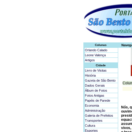
Colunas
Naveg
Orlando Calado
Leone Valença
Artigos
Cidade
Livro de Visitas
História
Gazeta de São Bento
Colun
Dados Gerais
Álbum de Fotos
Fotos Antigas
Papéis de Parede
Economia
Nós, q
Administração
ouvimo
presid
Galeria de Prefeitos
equaci
Transportes
assunt
Cultura
vivos,
Esportes