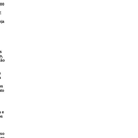
200
E
eja
s
o,
ção
e
a
os
nto
a e
os
aso