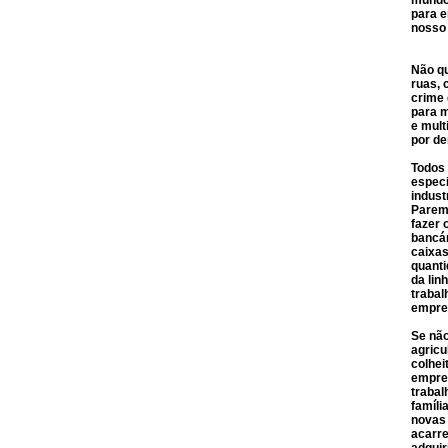
mundo
para e
nosso
Não qu
ruas, 
crime 
para m
e mult
por d
Todos
especi
indust
Paremo
fazer 
bancár
caixas
quanti
da li
trabal
empre
Se não
agricu
colhei
empre
trabal
famíli
novas 
acarre