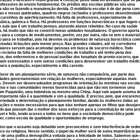
cação, o descaso é muito grande a começar pelos salários aviltados que se p
ofessores do ensino fundamental. Os prédios das escolas públicas são uma
a não se fazendo a manutenção devida. O mobiliário escolar é de dar pena com
ras e mesas quebradas, quadros-negros rachados e professores desestimulad
cursinhos de aperfeiçoamento. Há falta de professores, especialmente de
tica, química e física. Há professores em funções burocráticas e que fogem 
e aula que é um trabalho penoso, aturando alunos rebeldes. No caso da saúde
a, há muito que não se constrói novas unidades hospitalares. O governo aporta
 para a compra de medicamentos, porém, vez por outra, não se tem o material
 para se trabalhar, pois há desvios ou problemas de natureza burocrática com
madas licitações pelo menor preço. Nas grandes cidades, até os corredores
talares servem para acomodar pessoas em busca de socorro médico. Todo
reclama da falta de melhores condições de trabalho e até tenho pena dos
s, dos enfermeiros e do pessoal auxiliar dos hospitais de pronto-socorro, que
ham estressados e sem outras condições para desenvolver um trabalho médi
para a população, especialmente a dita carente.
favor de um planejamento sério, de natureza não compulsória, por parte das
dades governamentais em relação às mulheres, especialmente aquelas mais
s. Devem ser desencadeados programas de orientação às meninas nas escola
ítios e nas comunidades menos favorecidas para que não nos tornemos uma
 um Paquistão, uma Indonésia ou mesmo uma China. Aqui vale aquele axioma d
importante não é a quantidade e sim a qualidade. É preciso, pois, que encarem
riedade e determinação o planejamento familiar, dando às mulheres todas as
ações e meios necessários para que elas tenham apenas os filhos que deseja
o que possam dar o melhor dos seus esforços para a constituição de uma pro
el e feliz, tendo acesso a todos os bens que a sociedade democrática pode
er, como escola de qualidade e oportunidades de emprego.
iso que o assunto seja debatido sem preconceitos e sem interferência de ord
fica ou religiosa. Nesse sentido, o papel da mulher será de suma importância p
o de uma política demográfica voltada para a felicidade de todos. Sabemos que 