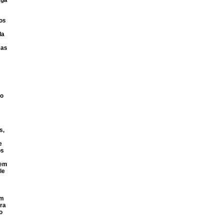
aga
os
da
 as
co
s,
e
os
rem
le
em
ara
o