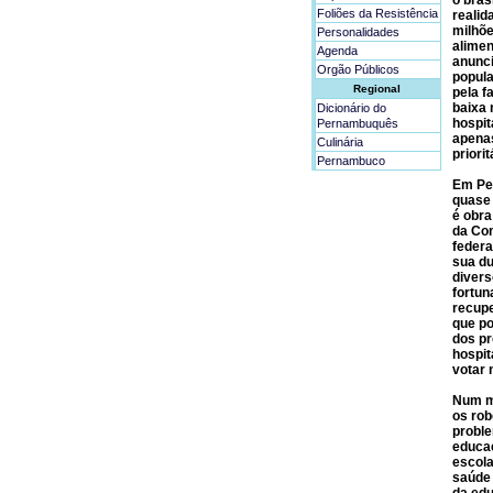
o bras
Foliões da Resistência
realid
milhõe
Personalidades
alimen
Agenda
anunci
Orgão Públicos
popula
Regional
pela 
baixa
Dicionário do
hospit
Pernambuquês
apenas
Culinária
priori
Pernambuco
Em Per
quase 
é obra
da Com
federa
sua du
divers
fortun
recupe
que po
dos pr
hospit
votar 
Num mu
os rob
proble
educaç
escola
saúde 