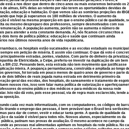
ileiro, pensa na próxima eleição e não nas próximas gerações. Porém, a
ade está a nos dizer que dentro de cinco anos ou mais estaremos beirando os 
s de almas, 64% delas ao relento por não terem as oportunidades devidas de
tação, educação e habitação. O que vemos são as sombrias projeções do IBG
ando que hoje já superamos os 180 milhões de viventes. O aumento da
ção é visível na mesma proporção em que o ensino público cai de qualidade, s
falta ou mesmo despreparo dos professores, sempre desmotivados com sua
 remuneração. A população aumenta, porém não se aumenta o número de
ais para atender a esta constante demanda. Aí, nós ficamos circunscritos a
 dois itens de política pública: educação e saúde que continuam ainda
tários nos últimos noventa anos de vida republicana.
nambuco, os hospitais estão sucateados e as escolas estaduais ou municipai
sempre em petição de miséria. E assim vão continuar. O que dá voto é concret
 principalmente estradas, pontes, viadutos. Com parte do dinheiro da privatiza
panhia de Eletricidade, a Celpe, preferiu-se investir na duplicação de um bem
l, a BR-232. Pensando bem, esta estrada não tem movimento que justificasse
plicação inteira. A poupança pernambucana, construída e ampliada ao longo d
os governos, foi torrada em pouco menos de quatro anos de governo e parte d
a de dois bilhões de reais jogada numa estrada em detrimento primeiro da
ração geral das escolas, dos hospitais, do saneamento e tratamento de esgot
luem nossos rios, isso sem falar numa política de valorização e aperfeiçoame
ofessores do ensino público e dos médicos e para-médicos da nossa rede
alar. Isto não dá voto, pois esse pessoal, via de regra mais esclarecido, tende a
na oposição.
ndo cada vez mais informatizado, com os computadores, os códigos de barr
ôs tirando o emprego das pessoas, é bem provável que o Brasil terá seriíssim
mas para dar de comer, vestir e educar tanta gente. A queda de qualidade da
ão e da saúde é visível para todos nós. Nossos alunos, especialmente os da
 pública, patinam nas provas de avaliação. O mesmo acontece no campo da
onde as pessoas mal alimentadas apinham os hospitais da rede pública. No c