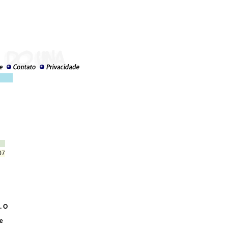
07
. O
te