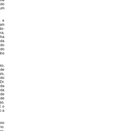
ela
ndo
hum
s e
ram
ão-
ra,
cha
ada
 do
ndo
tos
so,
 de
is,
rdo
Dr.
 da
 da
 de
 de
as.
E o
o a
eio
ho.