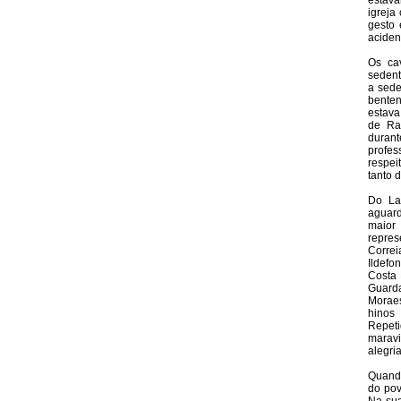
estava
igreja
gesto
aciden
Os ca
sedent
a sede
benten
estava
de Rad
durant
profe
respei
tanto 
Do Lar
aguard
maior 
repre
Correi
Ildefo
Costa 
Guarda
Moraes
hinos
Repeti
maravi
alegri
Quando
do pov