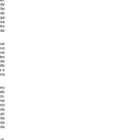
as,
 de
ito
 de
nga
ova
tro
nde
que
eus
que
tes
 de
lfo
a e
era
ceu
sto
os,
rme
elo
ada
ujo
 da
 da
 da