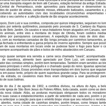
primeira vez que ocorria uma visita episcopal a uma paróquia tão distante. Depois
tar uma tranqüila viagem de trem até Caruaru, estação terminal da antiga Estrada
 Central de Pernambuco, onde aproveitou para descansar e desenvolver s
ades de pastor de almas, cantando missas, efetuando batizados, casamentos e, 
recebendo as autoridades civis das localidades circunvizinhas empenhadas
trar o seu carinho e
a afeição diante de tão singular acontecimento.
epois, Dom Luiz e sua comitiva, composta por quinze integrantes, seguiram no lo
alos por setenta quilômetros, passando pelo povoado de S. Caetano da Rapos
ila de Belo Jardim. Os cavalos e seus tratadores foram alugados em Caruaru, se
is animais, entre eles a montaria do bispo de Olinda, foram cedidos media
stimo por paroquianos caruaruenses. A expedição durou mais de dois dias
, com as montarias cansadas de tão longa jornada por caminhos lamacentos, p
ga fechada e enfrentando a garoa própria do inverno agrestino. Sempre que possí
m de suas montarias em locais onde se pudesse fazer o fogo para fazer o ca
sempre acompanhado de pães e bolos de milho abastecidos em Caruaru.
moço quase sempre era servida a carne seca chamada "ceará", acompanhada
ha de mandioca, alimento bem apreciado por Dom Luiz, um cearense nat
ador das comidas simples, porém bem temperadas. Também eram servidos ao bi
liares principais o vinho português e o chamado queijo do reino. Iguarias aprecia
mais abastados. Essas provisões eram transportadas em dois burros que seguia
va em passo lento, próprio de quem suportava grande carga. Para se protegerem
 da estrada, os cavaleiros mais finos eram obrigados a usar guarda-pó par
ão de suas batinas.
de do dia 2 de agosto de 1902, a comitiva divisou, na altura do Agra, a bel
nte igreja de São Bom Jesus do Pobres Aflitos, toda caiada, assim como as dem
da nova cidade. Aliás, as posturas municipais obrigavam todos os moradore
m suas casas e estabelecimentos a partir de setembro de cada ano, porém o p
eu antecipar a caiação para que o emérito bispo visse que seu rebanho o recebia
s abertos, numa cidade de casinhas simples, porém limpas, como limpas tam