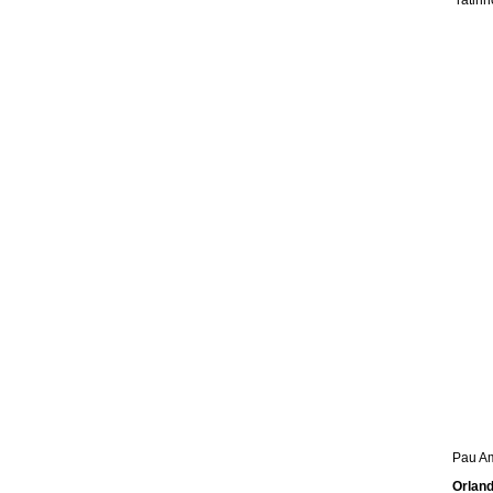
"ratin
Pau Am
Orland