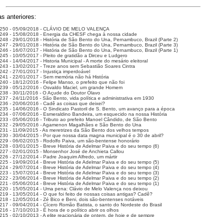
s anteriores:
 250 - 05/09/2018 - CLÁVIO DE MELO VALENÇA
249 - 15/08/2018 - Energia da CHESF chega à nossa cidade
248 - 29/01/2018 - História de São Bento do Una, Pernambuco, Brazil (Parte 2)
247 - 29/01/2018 - História de São Bento do Una, Pernambuco, Brazil (Parte 3)
246 - 16/07/2017 - História de São Bento do Una, Pernambuco, Brazil (Parte 1)
245 - 10/05/2017 - Pleito de gratidão a Dirceu e Ludgero
44 - 14/04/2017 - Historia Municipal - A morte do mesário eleitoral
243 - 13/02/2017 - Treze anos sem Sebastião Soares Cintra
242 - 27/01/2017 - Injustiça imperdoável
241 - 22/01/2017 - Sem memória não há História
240 - 18/12/2016 - Felipe Manso, o prefeito que não foi
239 - 05/12/2016 - Osvaldo Maciel, um grande Homem
238 - 30/11/2016 - O Açude do Doutor Olavo
237 - 24/11/2016 - São Bento, vida política e administrativa em 1930
236 - 20/06/2016 - Cadê as coisas que deixei?
235 - 14/06/2016 - O Sindicato Pastoril de S. Bento, um avanço para a época
234 - 07/06/2016 - Esmeraldino Bandeira, um esquecido na nossa História
233 - 05/06/2016 - Tributo ao prefeito Manoel Cândido, de São Bento
232 - 29/05/2016 - Agamenon Magalhães e São Bento do Una
231 - 11/09/2015 - As meretrizes da São Bento dos velhos tempos
230 - 30/04/2015 - Por que nossa data magna municipal é o 30 de abril?
229 - 06/02/2015 - Rodolfo Paiva, um são-bentense honorário
228 - 03/01/2015 - Breve História de Adelmar Paiva e do seu tempo (6)
227 - 02/01/2015 - Monsenhor José de Anchieta Callou
226 - 27/12/2014 - Padre Joaquim Alfredo, um mártir
225 - 19/09/2014 - Breve História de Adelmar Paiva e do seu tempo (5)
224 - 29/07/2014 - Breve História de Adelmar Paiva e do seu tempo (4)
223 - 15/07/2014 - Breve História de Adelmar Paiva e do seu tempo (3)
222 - 23/06/2014 - Breve História de Adelmar Paiva e do seu tempo (2)
221 - 05/06/2014 - Breve História de Adelmar Paiva e do seu tempo (1)
220 - 15/05/2014 - Uma pena: Clávio de Melo Valença nos deixou
219 - 13/05/2014 - O que foi feito de nossas coisas antigas? Cadê?
218 - 12/05/2014 - Zé Bico e Beni, dois são-bentenses notáveis
217 - 09/04/2014 - Cícero Romão Batista, o santo do Nordeste do Brasil
16 - 17/10/2013 - É hora de o político abrir os olhos
215 - 02/10/2013 - A elite reacionária de ontem, de hoje e de sempre