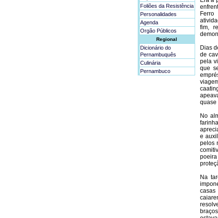
Era a 
Foliões da Resistência
enfren
Ferro
Personalidades
ativid
Agenda
fim, 
Orgão Públicos
demons
Regional
Dias d
Dicionário do
de cav
Pernambuquês
pela v
Culinária
que se
Pernambuco
empré
viagem
caatin
apeava
quase 
No al
farin
apreci
e auxi
pelos 
comiti
poeira
proteç
Na tar
impone
casas 
caiare
resolv
braço