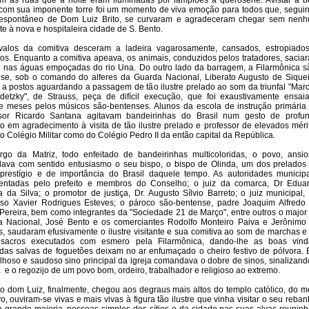
m as ruas que à noite eram iluminadas por lampiões a querosene. Avistar a b
 com sua imponente torre foi um momento de viva emoção para todos que, segui
 espontâneo de Dom Luiz Brito, se curvaram e agradeceram chegar sem nen
te à nova e hospitaleira cidade de S. Bento.
valos da comitiva desceram a ladeira vagarosamente, cansados, estropiado
os. Enquanto a comitiva apeava, os animais, conduzidos pelos tratadores, sacia
 nas águas empoçadas do rio Una. Do outro lado da barragem, a Filarmônica s
se, sob o comando do alferes da Guarda Nacional, Liberato Augusto de Siquei
 a postos aguardando a passagem de tão ilustre prelado ao som da triunfal "Mar
etzky", de Strauss, peça de difícil execução, que foi exaustivamente ensai
e meses pelos músicos são-bentenses. Alunos da escola de instrução primária
ssor Ricardo Santana agitavam bandeirinhas do Brasil num gesto de profu
to em agradecimento à visita de tão ilustre prelado e professor de elevados méri
do Colégio Militar como do Colégio Pedro II da então capital da República.
go da Matriz, todo enfeitado de bandeirinhas multicoloridas, o povo, ansio
ava com sentido entusiasmo o seu bispo, o bispo de Olinda, um dos prelados
prestígio e de importância do Brasil daquele tempo. As autoridades municipa
sentadas pelo prefeito e membros do Conselho; o juiz da comarca, Dr Edua
a da Silva; o promotor de justiça, Dr. Augusto Sílvio Barreto; o juiz municipal, 
nso Xavier Rodrigues Esteves; o pároco são-bentense, padre Joaquim Alfredo
Pereira, bem como integrantes da "Sociedade 21 de Março", entre outros o major
 Nacional, José Bento e os comerciantes Rodolfo Monteiro Paiva e Jerônimo
, saudaram efusivamente o ilustre visitante e sua comitiva ao som de marchas e
 sacros executados com esmero pela Filarmônica, dando-lhe as boas vind
das salvas de foguetões deixam no ar enfumaçado o cheiro festivo de pólvora. 
lhoso e saudoso sino principal da igreja comandava o dobre de sinos, sinalizand
a
e o regozijo de um povo bom, ordeiro, trabalhador e religioso ao extremo.
 dom Luiz, finalmente, chegou aos degraus mais altos do templo católico, do m
o, ouviram-se vivas e mais vivas à figura tão ilustre que vinha visitar o seu reban