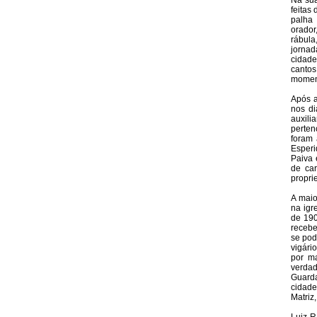
Na sua
feitas
palha 
orador
rábul
jornad
cidade
cantos
moment
Após a
nos di
auxili
perten
foram 
Esperi
Paiva 
de ca
propri
A maio
na igr
de 190
recebe
se pod
vigári
por ma
verdad
Guarda
cidade
Matriz