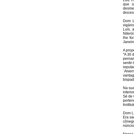
Luiz R
que i
desmem
dioces
Dom L
vigári
Luís, 
Niteró
lhe fo
Janeir
A prop
"A 30 
pernam
senti
reputa
´Alver
vantag
bispad
Na sua
interi
Sé de 
perten
Instit
Dom Lu
Era sa
cônego
núncio