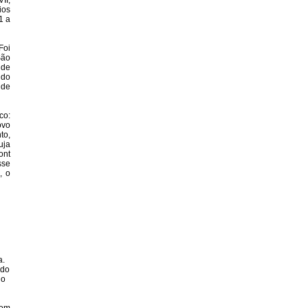
II,
ios
1 a
Foi
São
 de
ndo
 de
co:
ovo
to,
uja
ont
sse
, o
a.
ado
lo