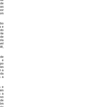
 de
 de
uas
por
 em
mbo
a e
ndo
nte
 de
ela
vel
fé,
 de
o e
spo
das
m a
 da
a a
a e
ais
s a
ovo
 de
bém