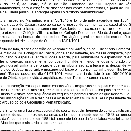
aimundo da Silva Brito foi o 25º titular da diocese de Olinda, criada no século XV
a do Piauí, ao Norte, até o rio São Francisco, ao Sul. Depois de vár
bramentos, para a criação de dioceses nas capitais nordestinas, a partir de 190
e de Olinda passou a abranger apenas o território pernambucano.
uiz nasceu no Maranhão em 24/08/1840 e foi ordenado sacerdote em 1864 
o da cidade de Caxias, capelão-cantor e mestre de cerimônias da catedral de 
além de reitor e lente do seminário. Mais tarde, ele exerceu o cargo de vigário
i, professor do Colégio Militar e reitor do Colégio Pedro II, no Rio de Janeiro, qua
ram dadas as honras de monsenhor. Era vigário-geral da arquidiocese do Rio
o quando foi eleito bispo de Olinda em 18/01/1901.
ósito do fato, disse Sebastião de Vasconcelos Galvão, no seu Dicionário Corográfi
de maio de 1901 chegou ao Recife, onde ansiosamente, em massa compacta, o p
bucano o esperava, entre ruidosa alegria, para admirar-lhe o esplêndido talen
r-lhe o coração grandemente bondoso, humilde e meigo, e ouvir o orador, c
ção notável vinha já de longe, e que na tribuna sagrada brasileira, depois de M
ne e de D. João Esberard, o inesquecível bispo olindense não tinha quem lhe leva
em". Tomou posse no dia 01/07/1901. Anos mais tarde, isto é, em 05/12/1910
o de Olinda é promovido à arquidiocese, com Dom Luiz como arcebispo.
 administração episcopal, foram criadas várias freguesias na capital e cidades do
or de Pernambuco. Construiu, reconstruiu e reformou inúmeros templos entre eles a
Olinda e visitava com freqüência as freguesias por mais distantes que fossem. Ele
ceu associações civis e religiosas e ao falecer, em 09/12/1916, era o presidente do
uto Arqueológico e Geográfico Pernambucano.
iz Brito foi uma figura excepcional do seu tempo. Um homem de cultura vastíssim
cerdote de grande prestígio na então corte imperial, sendo que em 1878 foi nome
 da Capela Imperial e em 1881 foi nomeado teólogo da Nunciatura Apostólica, pe
 Moccine que mais tarde se tornaria cardeal.