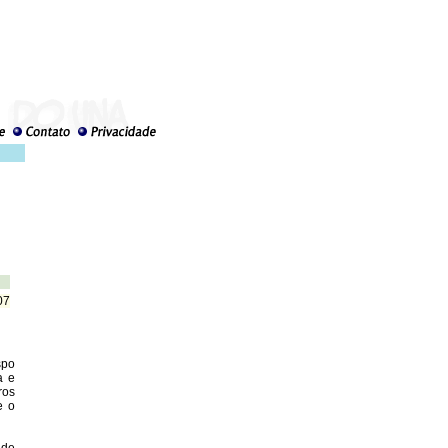
07
spo
a e
ros
e o