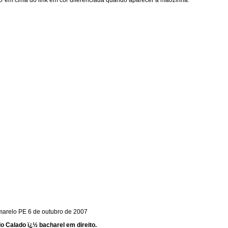
ho"em cima do link em cor diferenciada quando aparecer a mãozinha.
arelo PE 6 de outubro de 2007
o Calado ï¿½ bacharel em direito.