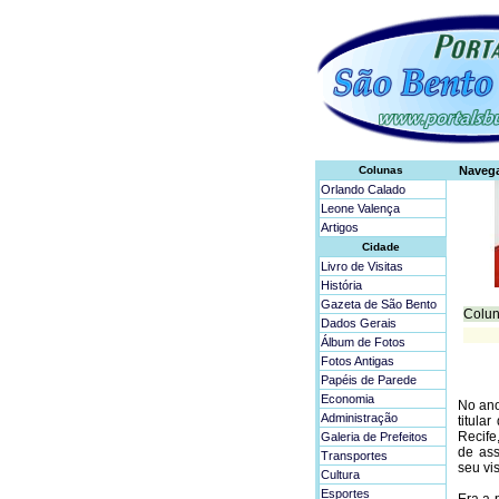
Colunas
Naveg
Orlando Calado
Leone Valença
Artigos
Cidade
Livro de Visitas
História
Gazeta de São Bento
Colun
Dados Gerais
Álbum de Fotos
Fotos Antigas
Papéis de Parede
Economia
No ano
Administração
titula
Recife
Galeria de Prefeitos
de ass
Transportes
seu vi
Cultura
Esportes