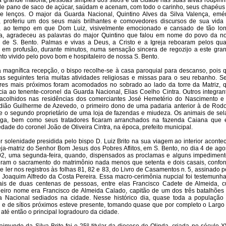
 grande maioria, pessoas simples dos sítios e da cidade nas suas alvas roupinh
 de pano de saco de açúcar, saúdam e acenam, com todo o carinho, seus chapéus
e lenços. O major da Guarda Nacional, Quintino Alves da Silva Valença, emér
, proferiu um dos seus mais brilhantes e comovedores discursos de sua vida
a, ao tempo em que Dom Luiz, visivelmente emocionado e cansado de tão lo
a, agradeceu as palavras do major Quintino que falou em nome do povo da n
 de S. Bento. Palmas e vivas a Deus, a Cristo e a Igreja reboaram pelos qua
 em profusão, durante minutos, numa sensação sincera de regozijo a este gra
o vivido pelo povo bom e hospitaleiro de nossa S. Bento.
 magnífica recepção, o bispo recolhe-se à casa paroquial para descanso, pois 
as seguintes teria muitas atividades religiosas e missas para o seu rebanho. S
ares mais próximos foram acomodados no sobrado ao lado da torre da Matriz, 
cia ao tenente-coronel da Guarda Nacional, Elias Coelho Cintra. Outros integran
acolhidos nas residências dos comerciantes José Hemetério do Nascimento e
dião Guilherme de Azevedo, o primeiro dono de uma padaria anterior à de Rodo
e o segundo proprietário de uma loja de fazendas e miudeza. Os animais de sel
rga, bem como seus tratadores ficaram arranchados na fazenda Caiana que 
edade do coronel João de Oliveira Cintra, na época, prefeito municipal.
r solenidade presidida pelo bispo D. Luiz Brito na sua viagem ao interior aconte
eja-matriz do Senhor Bom Jesus dos Pobres Aflitos, em S. Bento, no dia 4 de ago
2, uma segunda-feira, quando, dispensados as proclamas e alguns impediment
ram o sacramento do matrimônio nada menos que setenta e dois casais, confo
e ler nos registros às folhas 81, 82 e 83, do Livro de Casamentos n. 5, assinado p
o Joaquim Alfredo da Costa Pereira. Essa macro-cerimônia nupcial foi testemunh
is de duas centenas de pessoas, entre elas Francisco Cadete de Almeida, c
eiro nome era Francisco de Almeida Calado, capitão de um dos três batalhões
 Nacional sediados na cidade. Nesse histórico dia, quase toda a população
 e de sítios próximos esteve presente, tomando quase que por completo o Largo
, até então o principal logradouro da cidade.