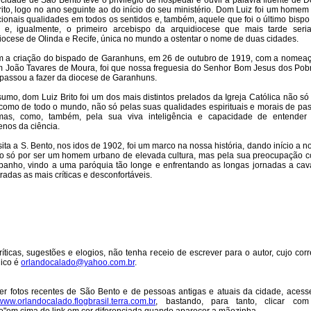
cidade de São Bento teve o privilégio de hospedar e ouvir a palavra fluente de 
rito, logo no ano seguinte ao do início do seu ministério. Dom Luiz foi um homem
ionais qualidades em todos os sentidos e, também, aquele que foi o último bispo
a e, igualmente, o primeiro arcebispo da arquidiocese que mais tarde seri
iocese de Olinda e Recife, única no mundo a ostentar o nome de duas cidades.
 a criação do bispado de Garanhuns, em 26 de outubro de 1919, com a nomea
 João Tavares de Moura, foi que nossa freguesia do Senhor Bom Jesus dos Pob
s passou a fazer da diocese de Garanhuns.
umo, dom Luiz Brito foi um dos mais distintos prelados da Igreja Católica não só
 como de todo o mundo, não só pelas suas qualidades espirituais e morais de pas
mas, como, também, pela sua viva inteligência e capacidade de entender
nos da ciência.
sita a S. Bento, nos idos de 1902, foi um marco na nossa história, dando início a n
o só por ser um homem urbano de elevada cultura, mas pela sua preocupação 
banho, vindo a uma paróquia tão longe e enfrentando as longas jornadas a cav
tradas as mais críticas e desconfortáveis.
ríticas, sugestões e elogios, não tenha receio de escrever para o autor, cujo corr
nico é
orlandocalado@yahoo.com.br
.
er fotos recentes de São Bento e de pessoas antigas e atuais da cidade, acess
www.orlandocalado.flogbrasil.terra.com.br
, bastando, para tanto, clicar co