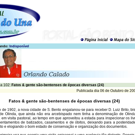
ando:
Indisponível
a 102:
Fatos & gente são-bentenses de épocas diversas (24)
Publicada dia 06 de Outubro de 20
Fatos & gente são-bentenses de épocas diversas (24)
 de 1902, a nova cidade de S. Bento engalanou-se para receber D. Luiz Brito, bi
r de Olinda, que ainda não era arcebispado nem tinha a denominação de Olind
, em visita pastoral, ao tempo em que aproveitou a estada para inspecionar os liv
entamentos de batizados, casamentos e de óbitos, deixando para a posteridad
sto e elogiando o bom estado de conservação e organização dos documentos.