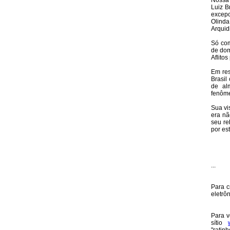
Nossa 
Luiz B
excepc
Olind
Arquid
Só com
de dom
Aflito
Em res
Brasil
de al
fenôme
Sua vi
era nã
seu re
por es
...
Para c
eletrô
Para v
sítio