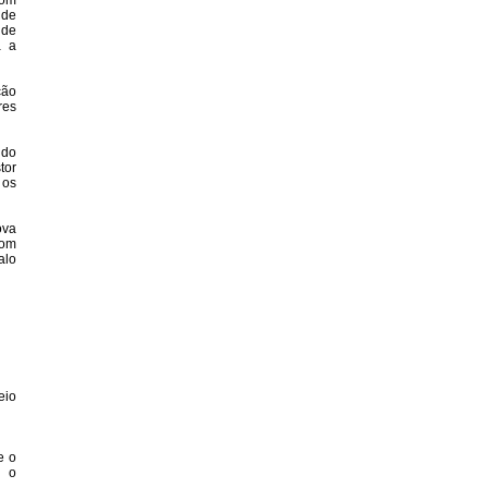
Dom
 de
 de
a a
ção
res
 do
tor
 os
ova
com
alo
eio
e o
m o