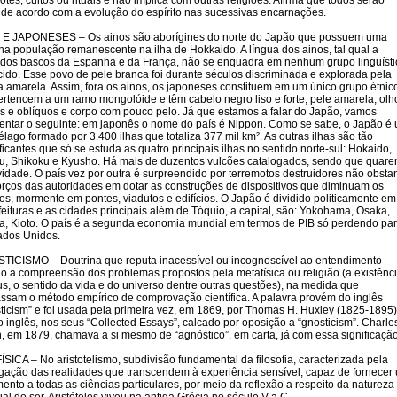
otes, cultos ou rituais e não implica com outras religiões. Afirma que todos serão
 de acordo com a evolução do espírito nas sucessivas encarnações.
E JAPONESES – Os ainos são aborígines do norte do Japão que possuem uma
a população remanescente na ilha de Hokkaido. A língua dos ainos, tal qual a
 dos bascos da Espanha e da França, não se enquadra em nenhum grupo lingüísti
ido. Esse povo de pele branca foi durante séculos discriminada e explorada pela
a amarela. Assim, fora os ainos, os japoneses constituem em um único grupo étnic
ertencem a um ramo mongolóide e têm cabelo negro liso e forte, pele amarela, olh
s e oblíquos e corpo com pouco pelo. Já que estamos a falar do Japão, vamos
entar o seguinte: em japonês o nome do país é Nippon. Como se sabe, o Japão é
élago formado por 3.400 ilhas que totaliza 377 mil km². As outras ilhas são tão
ificantes que só se estuda as quatro principais ilhas no sentido norte-sul: Hokaido,
, Shikoku e Kyusho. Há mais de duzentos vulcões catalogados, sendo que quare
vidade. O país vez por outra é surpreendido por terremotos destruidores não obsta
orços das autoridades em dotar as construções de dispositivos que diminuam os
os, mormente em pontes, viadutos e edifícios. O Japão é dividido politicamente em
feituras e as cidades principais além de Tóquio, a capital, são: Yokohama, Osaka,
, Kioto. O país é a segunda economia mundial em termos de PIB só perdendo pa
ados Unidos.
ICISMO – Doutrina que reputa inacessível ou incognoscível ao entendimento
 a compreensão dos problemas propostos pela metafísica ou religião (a existênc
s, o sentido da vida e do universo dentre outras questões), na medida que
assam o método empírico de comprovação científica. A palavra provém do inglês
ticism” e foi usada pela primeira vez, em 1869, por Thomas H. Huxley (1825-1895)
o inglês, nos seus “Collected Essays”, calcado por oposição a “gnosticism”. Charle
, em 1879, chamava a si mesmo de “agnóstico”, em carta, já com essa significação
SICA – No aristotelismo, subdivisão fundamental da filosofia, caracterizada pela
igação das realidades que transcendem à experiência sensível, capaz de fornecer
ento a todas as ciências particulares, por meio da reflexão a respeito da natureza