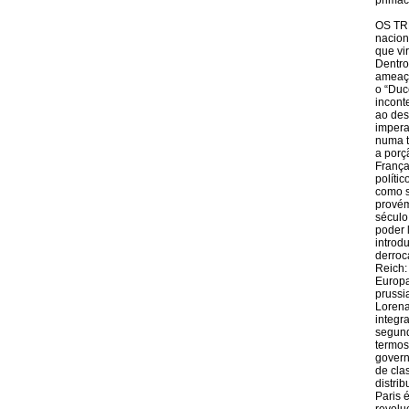
primac
OS TRÊ
nacion
que vi
Dentro
ameaça
o “Duc
incont
ao des
impera
numa t
a porç
França
polític
como s
provém
século
poder 
introd
derroc
Reich:
Europa
prussi
Lorena
integr
segund
termos
govern
de clas
distri
Paris 