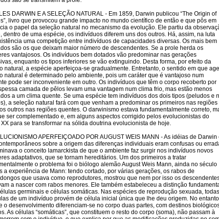
idos são se transmitem à prole.
ES DARWIN E A SELEÇÃO NATURAL - Em 1859, Darwin publicou “The Origin of
s”, livro que provocou grande impacto no mundo científico de então e que pôs em
cia o papel da seleção natural no mecanismo da evolução. Ele partiu da observaç
, dentro de uma espécie, os indivíduos diferem uns dos outros. Há, assim, na luta
xistência uma competição entre indivíduos de capacidades diversas. Os mais bem
dos são os que deixam maior número de descendentes. Se a prole herda os
eres vantajosos. Os indivíduos bem dotados vão predominar nas gerações
ivas, enquanto os tipos inferiores se vão extinguindo. Desta forma, por efeito da
o natural, a espécie aperfeiçoa-se gradualmente. Entretanto, o sentido em que age
o natural é determinado pelo ambiente, pois um caráter que é vantajoso num
te pode ser inconveniente em outro. Os indivíduos que têm o corpo recoberto por
pessa camada de pêlos levam uma vantagem num clima frio, mas estão menos
dos a um clima quente. Se uma espécie tem indivíduos dos dois tipos (peludos e 
s), a seleção natural fará com que venham a predominar os primeiros nas regiões
e os outros nas regiões quentes. O darwinismo estava fundamentalmente correto, m
ue ser complementado e, em alguns aspectos corrigido pelos evolucionistas do
 XX para se transformar na sólida doutrina evolucionista de hoje.
LUCIONISMO APERFEIÇOADO POR AUGUST WEIS MANN - As idéias de Darwin 
ontemporâneos sobre a origem das diferenças individuais eram confusas ou errad
inava o conceito lamarckista de que o ambiente faz surgir nos indivíduos novos
eres adaptativos, que se tornam hereditários. Um dos primeiros a tratar
mentalmente o problema foi o biólogo alemão August Weis Mann, ainda no século
is a experiência de Mann: tendo cortado, por várias gerações, os rabos de
ongos que usava como reprodutores, mostrou que nem por isso os descendente
am a nascer com rabos menores. Ele também estabeleceu a distinção fundament
células germinais e células somáticas. Nas espécies de reprodução sexuada, toda
ulas de um indivíduo provém de célula inicial única que lhe deu origem. No entanto
e o desenvolvimento diferenciam-se no corpo duas partes, com destinos biológico
os. As células “somáticas”, que constituem o resto do corpo (soma), não passam à