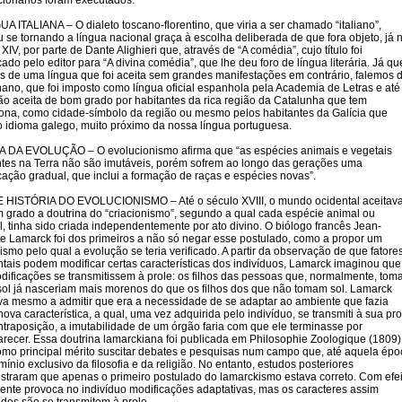
cionários foram executados.
UA ITALIANA – O dialeto toscano-florentino, que viria a ser chamado “italiano”,
 se tornando a língua nacional graça à escolha deliberada de que fora objeto, já 
XIV, por parte de Dante Alighieri que, através de “A comédia”, cujo título foi
cado pelo editor para “A divina comédia”, que lhe deu foro de língua literária. Já qu
s de uma língua que foi aceita sem grandes manifestações em contrário, falemos 
hano, que foi imposto como língua oficial espanhola pela Academia de Letras e até
ão aceita de bom grado por habitantes da rica região da Catalunha que tem
ona, como cidade-símbolo da região ou mesmo pelos habitantes da Galícia que
o idioma galego, muito próximo da nossa língua portuguesa.
 DA EVOLUÇÃO – O evolucionismo afirma que “as espécies animais e vegetais
ntes na Terra não são imutáveis, porém sofrem ao longo das gerações uma
cação gradual, que inclui a formação de raças e espécies novas”.
HISTÓRIA DO EVOLUCIONISMO – Até o século XVIII, o mundo ocidental aceitav
 grado a doutrina do “criacionismo”, segundo a qual cada espécie animal ou
l, tinha sido criada independentemente por ato divino. O biólogo francês Jean-
te Lamarck foi dos primeiros a não só negar esse postulado, como a propor um
smo pelo qual a evolução se teria verificado. A partir da observação de que fatore
tais podem modificar certas características dos indivíduos, Lamarck imaginou que
odificações se transmitissem à prole: os filhos das pessoas que, normalmente, to
sol já nasceriam mais morenos do que os filhos dos que não tomam sol. Lamarck
a mesmo a admitir que era a necessidade de se adaptar ao ambiente que fazia
nova característica, a qual, uma vez adquirida pelo indivíduo, se transmiti à sua pro
traposição, a imutabilidade de um órgão faria com que ele terminasse por
recer. Essa doutrina lamarckiana foi publicada em Philosophie Zoologique (1809)
omo principal mérito suscitar debates e pesquisas num campo que, até aquela épo
mínio exclusivo da filosofia e da religião. No entanto, estudos posteriores
traram que apenas o primeiro postulado do lamarckismo estava correto. Com efei
ente provoca no indivíduo modificações adaptativas, mas os caracteres assim