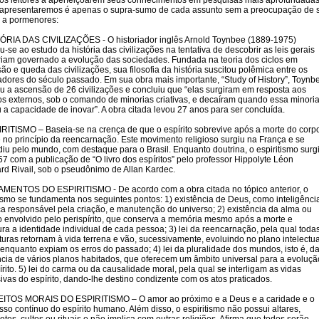
os leitores a aperfeiçoarem seus conhecimentos em pesquisas mais aprofundadas
apresentaremos é apenas o supra-sumo de cada assunto sem a preocupação de 
 a pormenores:
ÓRIA DAS CIVILIZAÇÕES - O historiador inglês Arnold Toynbee (1889-1975)
u-se ao estudo da história das civilizações na tentativa de descobrir as leis gerais
riam governado a evolução das sociedades. Fundada na teoria dos ciclos em
ão e queda das civilizações, sua filosofia da história suscitou polêmica entre os
iadores do século passado. Em sua obra mais importante, “Study of History”, Toynb
u a ascensão de 26 civilizações e concluiu que “elas surgiram em resposta aos
os externos, sob o comando de minorias criativas, e decaíram quando essa minori
 a capacidade de inovar”. A obra citada levou 27 anos para ser concluída.
RITISMO – Baseia-se na crença de que o espírito sobrevive após a morte do corp
 e no princípio da reencarnação. Este movimento religioso surgiu na França e se
iu pelo mundo, com destaque para o Brasil. Enquanto doutrina, o espiritismo surg
7 com a publicação de “O livro dos espíritos” pelo professor Hippolyte Léon
rd Rivail, sob o pseudônimo de Allan Kardec.
ENTOS DO ESPIRITISMO - De acordo com a obra citada no tópico anterior, o
tismo se fundamenta nos seguintes pontos: 1) existência de Deus, como inteligênci
a responsável pela criação, e manutenção do universo; 2) existência da alma ou
to envolvido pelo perispírito, que conserva a memória mesmo após a morte e
ra a identidade individual de cada pessoa; 3) lei da reencarnação, pela qual toda
aturas retornam à vida terrena e vão, sucessivamente, evoluindo no plano intelectua
 enquanto expiam os erros do passado; 4) lei da pluralidade dos mundos, isto é, d
ncia de vários planos habitados, que oferecem um âmbito universal para a evoluçã
írito. 5) lei do carma ou da causalidade moral, pela qual se interligam as vidas
ivas do espírito, dando-lhe destino condizente com os atos praticados.
ITOS MORAIS DO ESPIRITISMO – O amor ao próximo e a Deus e a caridade e o
sso contínuo do espírito humano. Além disso, o espiritismo não possui altares,