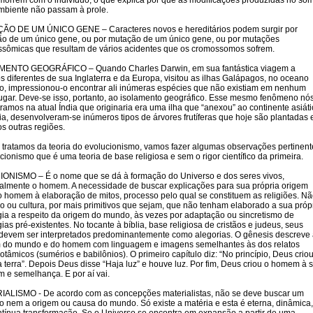
 morrem com o indivíduo, o que explica por que as modificações produzidas no so
mbiente não passam à prole.
ÃO DE UM ÚNICO GENE – Caracteres novos e hereditários podem surgir por
o de um único gene, ou por mutação de um único gene, ou por mutações
sômicas que resultam de vários acidentes que os cromossomos sofrem.
MENTO GEOGRÁFICO – Quando Charles Darwin, em sua fantástica viagem a
 diferentes de sua Inglaterra e da Europa, visitou as ilhas Galápagos, no oceano
co, impressionou-o encontrar ali inúmeras espécies que não existiam em nenhum
lugar. Deve-se isso, portanto, ao isolamento geográfico. Esse mesmo fenômeno nó
ramos na atual Índia que originaria era uma ilha que “anexou” ao continente asiáti
ia, desenvolveram-se inúmeros tipos de árvores frutíferas que hoje são plantadas
os outras regiões.
 tratamos da teoria do evolucionismo, vamos fazer algumas observações pertinent
acionismo que é uma teoria de base religiosa e sem o rigor científico da primeira.
ONISMO – É o nome que se dá à formação do Universo e dos seres vivos,
almente o homem. A necessidade de buscar explicações para sua própria origem
o homem à elaboração de mitos, processo pelo qual se constituem as religiões. N
o ou cultura, por mais primitivos que sejam, que não tenham elaborado a sua próp
gia a respeito da origem do mundo, às vezes por adaptação ou sincretismo de
gias pré-existentes. No tocante à bíblia, base religiosa de cristãos e judeus, seus
 devem ser interpretados predominantemente como alegorias. O gênesis descreve
 do mundo e do homem com linguagem e imagens semelhantes às dos relatos
tâmicos (sumérios e babilônios). O primeiro capítulo diz: “No princípio, Deus crio
a terra”. Depois Deus disse “Haja luz” e houve luz. Por fim, Deus criou o homem à 
 e semelhança. E por aí vai.
ALISMO - De acordo com as concepções materialistas, não se deve buscar um
 nem a origem ou causa do mundo. Só existe a matéria e esta é eterna, dinâmica,