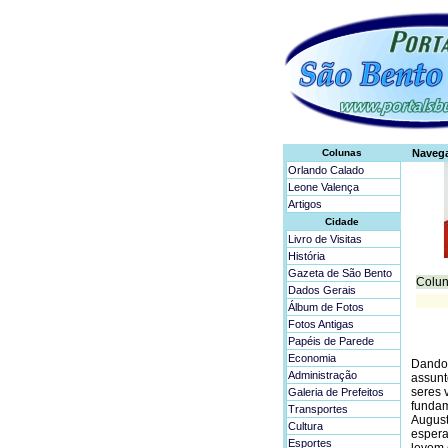
Colunas
Naveg
Orlando Calado
Leone Valença
Artigos
Cidade
Livro de Visitas
História
Gazeta de São Bento
Colun
Dados Gerais
Álbum de Fotos
Fotos Antigas
Papéis de Parede
Economia
Dando 
Administração
assunt
seres 
Galeria de Prefeitos
fundam
Transportes
August
Cultura
espera
Esportes