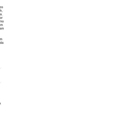
os
h,
a.
or
omo
am
ram
am
 da
a
a
a