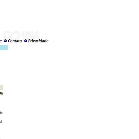
06
de
el