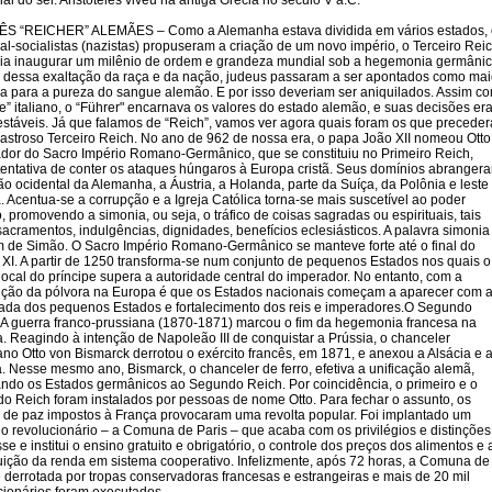
ial do ser. Aristóteles viveu na antiga Grécia no século V a.C.
S “REICHER” ALEMÃES – Como a Alemanha estava dividida em vários estados, 
al-socialistas (nazistas) propuseram a criação de um novo império, o Terceiro Reic
ria inaugurar um milênio de ordem e grandeza mundial sob a hegemonia germânic
 dessa exaltação da raça e da nação, judeus passaram a ser apontados como mai
 para a pureza do sangue alemão. E por isso deveriam ser aniquilados. Assim c
e” italiano, o “Führer" encarnava os valores do estado alemão, e suas decisões er
estáveis. Já que falamos de “Reich”, vamos ver agora quais foram os que precede
astroso Terceiro Reich. No ano de 962 de nossa era, o papa João XII nomeou Otto
dor do Sacro Império Romano-Germânico, que se constituiu no Primeiro Reich,
entativa de conter os ataques húngaros à Europa cristã. Seus domínios abranger
ão ocidental da Alemanha, a Áustria, a Holanda, parte da Suíça, da Polônia e leste
. Acentua-se a corrupção e a Igreja Católica torna-se mais suscetível ao poder
o, promovendo a simonia, ou seja, o tráfico de coisas sagradas ou espirituais, tais
acramentos, indulgências, dignidades, benefícios eclesiásticos. A palavra simonia
 de Simão. O Sacro Império Romano-Germânico se manteve forte até o final do
 XI. A partir de 1250 transforma-se num conjunto de pequenos Estados nos quais o
local do príncipe supera a autoridade central do imperador. No entanto, com a
ução da pólvora na Europa é que os Estados nacionais começam a aparecer com 
ada dos pequenos Estados e fortalecimento dos reis e imperadores.O Segundo
 A guerra franco-prussiana (1870-1871) marcou o fim da hegemonia francesa na
. Reagindo à intenção de Napoleão III de conquistar a Prússia, o chanceler
ano Otto von Bismarck derrotou o exército francês, em 1871, e anexou a Alsácia e 
. Nesse mesmo ano, Bismarck, o chanceler de ferro, efetiva a unificação alemã,
ando os Estados germânicos ao Segundo Reich. Por coincidência, o primeiro e o
o Reich foram instalados por pessoas de nome Otto. Para fechar o assunto, os
 de paz impostos à França provocaram uma revolta popular. Foi implantado um
o revolucionário – a Comuna de Paris – que acaba com os privilégios e distinções
se e institui o ensino gratuito e obrigatório, o controle dos preços dos alimentos e 
buição da renda em sistema cooperativo. Infelizmente, após 72 horas, a Comuna de
é derrotada por tropas conservadoras francesas e estrangeiras e mais de 20 mil