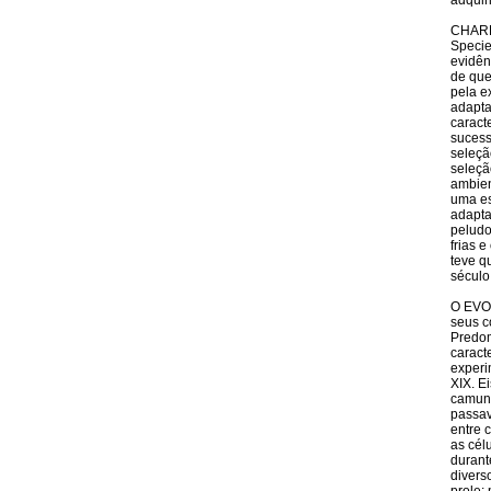
adquir
CHARL
Specie
evidên
de que
pela e
adapta
caract
sucess
seleçã
seleçã
ambien
uma es
adapta
peludo
frias 
teve q
século
O EVO
seus c
Predom
caract
experi
XIX. E
camund
passav
entre 
as cél
durant
divers