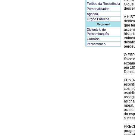
levem 
Foliões da Resistência
O que 
descer
Personalidades
Agenda
A HIST
Orgão Públicos
dedico
Regional
que te
ascens
Dicionário do
histor
Pernambuquês
enfoco
Culinária
desafi
Pernambuco
perdeu
O ESPI
físico
expand
em 185
Deniza
FUNDAM
espiri
cósmic
espíri
assegu
as cri
moral,
existê
do esp
sucess
PRECE
progre