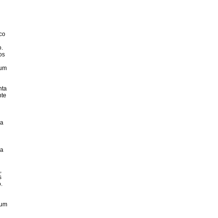
co
o.
os
 um
nta
nte
ra
ia
,
s
.
 um