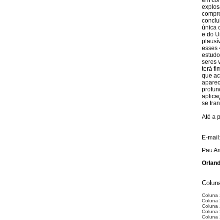
em con
explos
compre
conclu
única 
e do U
plausí
esses 
estudo
seres 
terá f
que ac
aparec
profun
aplica
se tra
Até a 
E-mail
Pau Am
Orland
Coluna
Coluna
Coluna 
Coluna 
Coluna 
Coluna 