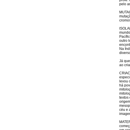
prole:
pelo a
MUTAÇ
mutaçã
cromos
ISOLA
mundos
Pacífi
outro 
encont
Na Índ
divers
Já que
ao cri
CRIACI
especi
levou 
há pov
mitolo
mitolo
textos
origem
mesopo
céu e 
imagem
MATERI
começo