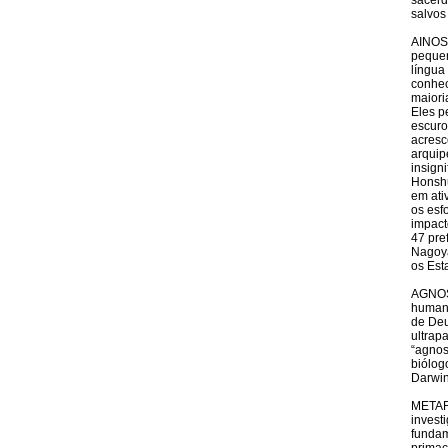
sacerd
salvos
AINOS 
pequen
língua
conhec
maiori
Eles p
escuro
acresc
arquip
insign
Honshu
em ati
os esf
impact
47 pre
Nagoya
os Est
AGNOST
humano
de Deu
ultrap
“agnos
biólog
Darwin
METAFÍ
invest
fundam