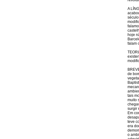
revolu
A LÍNG
acabou
século 
modifi
falamo
castel
hoje n
Barcel
falam 
TEORIA
existe
modifi
BREVE 
de bom
vegeta
Baptis
mecani
ambien
tais m
muito 
chegav
surgir 
Em con
desapa
teve c
era do
demons
o ambi