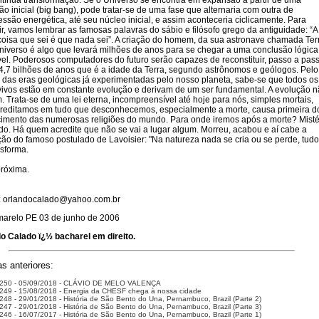
tínua transformação. Se o Universo se encontra em expansão a partir de uma
ão inicial (big bang), pode tratar-se de uma fase que alternaria com outra de
ssão energética, até seu núcleo inicial, e assim aconteceria ciclicamente. Para
ir, vamos lembrar as famosas palavras do sábio e filósofo grego da antiguidade: “A
coisa que sei é que nada sei”. A criação do homem, da sua astronave chamada Ter
niverso é algo que levará milhões de anos para se chegar a uma conclusão lógica
vel. Poderosos computadores do futuro serão capazes de reconstituir, passo a pass
4,7 bilhões de anos que é a idade da Terra, segundo astrônomos e geólogos. Pelo
 das eras geológicas já experimentadas pelo nosso planeta, sabe-se que todos os
vivos estão em constante evolução e derivam de um ser fundamental. A evolução 
im. Trata-se de uma lei eterna, incompreensível até hoje para nós, simples mortais,
reditamos em tudo que desconhecemos, especialmente a morte, causa primeira d
imento das numerosas religiões do mundo. Para onde iremos após a morte? Misté
do. Há quem acredite que não se vai a lugar algum. Morreu, acabou e aí cabe a
ção do famoso postulado de Lavoisier: "Na natureza nada se cria ou se perde, tudo
nsforma.
próxima.
:
orlandocalado@yahoo.com.br
arelo PE 03 de junho de 2006
o Calado ï¿½ bacharel em direito.
s anteriores:
 250 - 05/09/2018 - CLÁVIO DE MELO VALENÇA
249 - 15/08/2018 - Energia da CHESF chega à nossa cidade
248 - 29/01/2018 - História de São Bento do Una, Pernambuco, Brazil (Parte 2)
247 - 29/01/2018 - História de São Bento do Una, Pernambuco, Brazil (Parte 3)
246 - 16/07/2017 - História de São Bento do Una, Pernambuco, Brazil (Parte 1)