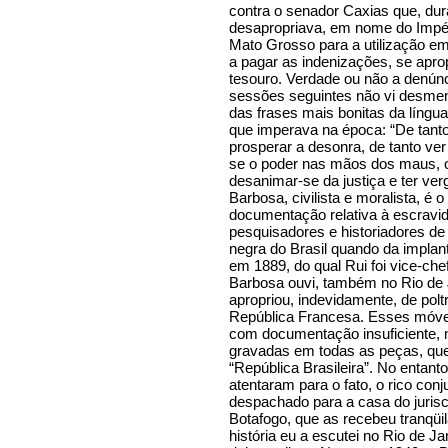
contra o senador Caxias que, dur
desapropriava, em nome do Impér
Mato Grosso para a utilização e
a pagar as indenizações, se apro
tesouro. Verdade ou não a denúnc
sessões seguintes não vi desme
das frases mais bonitas da líng
que imperava na época: “De tanto 
prosperar a desonra, de tanto ver 
se o poder nas mãos dos maus, o
desanimar-se da justiça e ter v
Barbosa, civilista e moralista, 
documentação relativa à escravid
pesquisadores e historiadores de 
negra do Brasil quando da implan
em 1889, do qual Rui foi vice-ch
Barbosa ouvi, também no Rio de J
apropriou, indevidamente, de polt
República Francesa. Esses móvei
com documentação insuficiente, 
gravadas em todas as peças, que
“República Brasileira”. No entant
atentaram para o fato, o rico conj
despachado para a casa do juris
Botafogo, que as recebeu tranqü
história eu a escutei no Rio de Ja