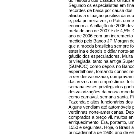
do Tesouro dos Estados Unidos e a
Segundo os especialistas em fin
recordes de baixa por causa dos
aliados à situação positiva da ec
e, pela primeira vez, o País com
economia. A inflação de 2006 dev
meta do ano de 2007 é de 4,5%. O
ano de 2006 com um incremento 
medido pelo Banco JP Morgan des
que a moeda brasileira sempre foi
esterlina e depois o dólar norte
gáudio dos especuladores. Muita
privilegiada, tanto na antiga Sup
(SUMOC) como depois no Banco C
espertalhões, tomando conhecime
ia ser desvalorizado, compravam
das vezes com empréstimos feito
semana esses privilegiados gan
desvalorizações da nossa moeda
como carnaval, semana santa. Fi
Fazenda e altos funcionários do
Alguns vendiam até automóveis pa
verdinhas norte-americanas. Dep
comprados a preço vil, muitos e
enriquecimento. Era, portanto, 
1950 e seguintes. Hoje, o Brasil 
brincadeirinha de 1998, ano de e