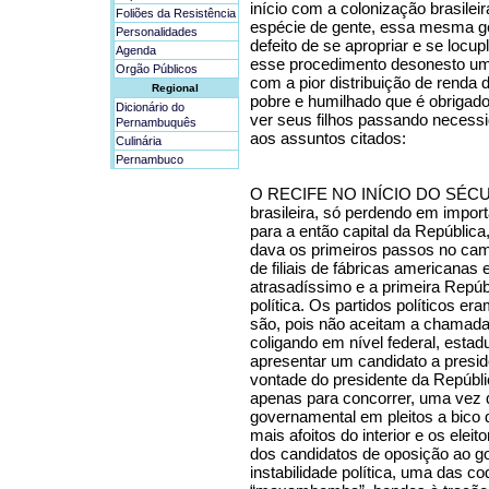
início com a colonização brasileir
Foliões da Resistência
espécie de gente, essa mesma ge
Personalidades
defeito de se apropriar e se locup
Agenda
esse procedimento desonesto um
Orgão Públicos
com a pior distribuição de rend
Regional
pobre e humilhado que é obrigad
Dicionário do
ver seus filhos passando necessi
Pernambuquês
aos assuntos citados:
Culinária
Pernambuco
O RECIFE NO INÍCIO DO SÉCULO 
brasileira, só perdendo em import
para a então capital da República
dava os primeiros passos no cami
de filiais de fábricas americanas
atrasadíssimo e a primeira Repúb
política. Os partidos políticos er
são, pois não aceitam a chamada 
coligando em nível federal, estad
apresentar um candidato a presid
vontade do presidente da Repúb
apenas para concorrer, uma vez qu
governamental em pleitos a bico 
mais afoitos do interior e os elei
dos candidatos de oposição ao go
instabilidade política, uma das c