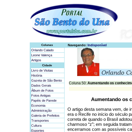
Colunas
Navegando:
Indisponível
Orlando Calado
Leone Valença
Artigos
Cidade
Livro de Visitas
História
Gazeta de São Bento
Coluna 50:
Aumentando os conhecimen
Dados Gerais
Álbum de Fotos
Fotos Antigas
Aumentando os c
Papéis de Parede
Economia
O artigo desta semana vem, de i
Administração
era o Recife no início do século
Galeria de Prefeitos
correta de quando o Brasil adotou 
Transportes
charmoso “z”; em seguida tratam
Cultura
encerramos com as possíveis ca
Esportes