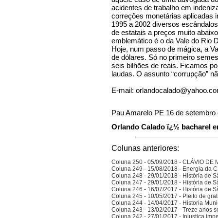
acidentes de trabalho em indeniza
correções monetárias aplicadas 
1995 a 2002 diversos escândalos
de estatais a preços muito abaixo
emblemático é o da Vale do Rio D
Hoje, num passo de mágica, a Val
de dólares. Só no primeiro semest
seis bilhões de reais. Ficamos por
laudas. O assunto “corrupção” nã
E-mail:
orlandocalado@yahoo.co
Pau Amarelo PE 16 de setembro 
Orlando Calado ï¿½ bacharel em
Colunas anteriores:
Coluna 250 - 05/09/2018 - CLÁVIO D
Coluna 249 - 15/08/2018 - Energia da
Coluna 248 - 29/01/2018 - História de S
Coluna 247 - 29/01/2018 - História de S
Coluna 246 - 16/07/2017 - História de S
Coluna 245 - 10/05/2017 - Pleito de gra
Coluna 244 - 14/04/2017 - Historia Munic
Coluna 243 - 13/02/2017 - Treze anos 
Coluna 242 - 27/01/2017 - Injustiça imp