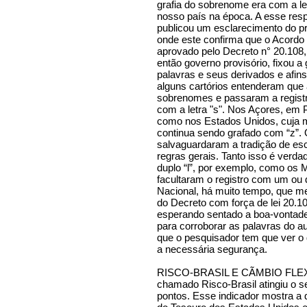
grafia do sobrenome era com a let
nosso país na época. A esse respe
publicou um esclarecimento do p
onde este confirma que o Acordo 
aprovado pelo Decreto n° 20.108,
então governo provisório, fixou a
palavras e seus derivados e afins: 
alguns cartórios entenderam que
sobrenomes e passaram a registr
com a letra "s". Nos Açores, em P
como nos Estados Unidos, cuja 
continua sendo grafado com “z”. 
salvaguardaram a tradição de es
regras gerais. Tanto isso é verdad
duplo “l”, por exemplo, como os 
facultaram o registro com um ou d
Nacional, há muito tempo, que me
do Decreto com força de lei 20.
esperando sentado a boa-vontade 
para corroborar as palavras do au
que o pesquisador tem que ver 
a necessária segurança.
RISCO-BRASIL E CÃMBIO FLEXÍVE
chamado Risco-Brasil atingiu o se
pontos. Esse indicador mostra a 