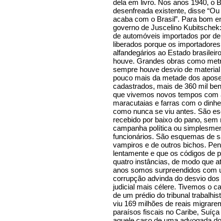
dela em livro. Nos anos 1940, o B
desenfreada existente, disse “O
acaba com o Brasil”. Para bom en
governo de Juscelino Kubitschek:
de automóveis importados por d
liberados porque os importadores
alfandegários ao Estado brasileir
houve. Grandes obras como metrô
sempre houve desvio de materia
pouco mais da metade dos apose
cadastrados, mais de 360 mil ben
que vivemos novos tempos com a 
maracutaias e farras com o dinhe
como nunca se viu antes. São es
recebido por baixo do pano, sem r
campanha política ou simplesment
funcionários. São esquemas de s
vampiros e de outros bichos. Pen
lentamente e que os códigos de 
quatro instâncias, de modo que a
anos somos surpreendidos com um
corrupção advinda do desvio dos 
judicial mais célere. Tivemos o 
de um prédio do tribunal trabalhi
viu 169 milhões de reais migrar
paraísos fiscais no Caribe, Suíç
aquele caso de uma advogada do 