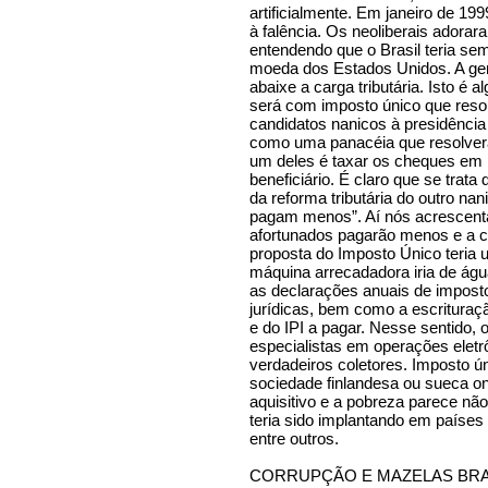
artificialmente. Em janeiro de 19
à falência. Os neoliberais adorar
entendendo que o Brasil teria se
moeda dos Estados Unidos. A gen
abaixe a carga tributária. Isto é
será com imposto único que reso
candidatos nanicos à presidênci
como uma panacéia que resolverá
um deles é taxar os cheques em 
beneficiário. É claro que se trata
da reforma tributária do outro na
pagam menos”. Aí nós acrescenta
afortunados pagarão menos e a c
proposta do Imposto Único teria 
máquina arrecadadora iria de águ
as declarações anuais de impost
jurídicas, bem como a escrituraç
e do IPI a pagar. Nesse sentido, 
especialistas em operações eletr
verdadeiros coletores. Imposto ú
sociedade finlandesa ou sueca o
aquisitivo e a pobreza parece não
teria sido implantando em países
entre outros.
CORRUPÇÃO E MAZELAS BRASILE