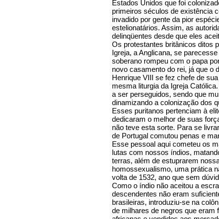
Estados Unidos que foi colonizado
primeiros séculos de existência 
invadido por gente da pior espéc
estelionatários. Assim, as auto
delinqüentes desde que eles acei
Os protestantes britânicos ditos
Igreja, a Anglicana, se parecesse
soberano rompeu com o papa porq
novo casamento do rei, já que o di
Henrique VIII se fez chefe de sua 
mesma liturgia da Igreja Católi
a ser perseguidos, sendo que mui
dinamizando a colonização dos 
Esses puritanos pertenciam à elite
dedicaram o melhor de suas força
não teve esta sorte. Para se livr
de Portugal comutou penas e mand
Esse pessoal aqui cometeu os ma
lutas com nossos índios, matand
terras, além de estuprarem nossa
homossexualismo, uma prática não
volta de 1532, ano que sem dúvida
Como o índio não aceitou a escr
descendentes não eram suficiente
brasileiras, introduziu-se na colô
de milhares de negros que eram fe
africanas e vendidos aos mercado