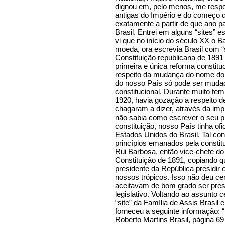
dignou em, pelo menos, me res
antigas do Império e do começo 
exatamente a partir de que ano 
Brasil. Entrei em alguns “sites”
vi que no início do século XX o 
moeda, ora escrevia Brasil com “s
Constituição republicana de 1891
primeira e única reforma constitu
respeito da mudança do nome do 
do nosso País só pode ser muda
constitucional. Durante muito t
1920, havia gozação a respeito d
chagaram a dizer, através da imp
não sabia como escrever o seu pr
constituição, nosso País tinha o
Estados Unidos do Brasil. Tal co
princípios emanados pela constit
Rui Barbosa, então vice-chefe do
Constituição de 1891, copiando q
presidente da República presidir 
nossos trópicos. Isso não deu ce
aceitavam de bom grado ser pres
legislativo. Voltando ao assunto 
“site” da Família de Assis Brasil
forneceu a seguinte informação: “(
Roberto Martins Brasil, página 69 