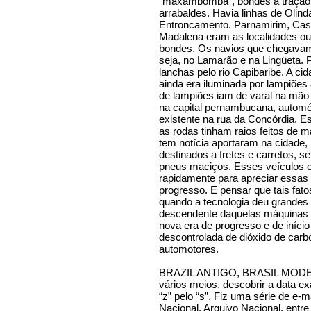
“maxambomba”, bondes à tração a
arrabaldes. Havia linhas de Olin
Entroncamento. Parnamirim, Casa
Madalena eram as localidades ou
bondes. Os navios que chegavam 
seja, no Lamarão e na Lingüeta.
lanchas pelo rio Capibaribe. A ci
ainda era iluminada por lampiões
de lampiões iam de varal na mão 
na capital pernambucana, autom
existente na rua da Concórdia. E
as rodas tinham raios feitos de 
tem notícia aportaram na cidade
destinados a fretes e carretos, 
pneus maciços. Esses veículos e
rapidamente para apreciar essas
progresso. E pensar que tais fa
quando a tecnologia deu grandes 
descendente daquelas máquinas
nova era de progresso e de iníci
descontrolada de dióxido de carb
automotores.
BRAZIL ANTIGO, BRASIL MODERN
vários meios, descobrir a data e
“z” pelo “s”. Fiz uma série de e-
Nacional, Arquivo Nacional, ent