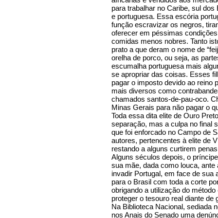
para trabalhar no Caribe, sul do
e portuguesa. Essa escória portu
função escravizar os negros, tir
oferecer em péssimas condições 
comidas menos nobres. Tanto ist
prato a que deram o nome de “feij
orelha de porco, ou seja, as par
escumalha portuguesa mais algun
se apropriar das coisas. Esses f
pagar o imposto devido ao reino p
mais diversos como contrabandea
chamados santos-de-pau-oco. Ch
Minas Gerais para não pagar o qui
Toda essa dita elite de Ouro Pre
separação, mas a culpa no final 
que foi enforcado no Campo de S
autores, pertencentes à elite de V
restando a alguns curtirem penas
Alguns séculos depois, o príncip
sua mãe, dada como louca, ante
invadir Portugal, em face de sua 
para o Brasil com toda a corte po
obrigando a utilização do método
proteger o tesouro real diante de
Na Biblioteca Nacional, sediada no
nos Anais do Senado uma denúnc