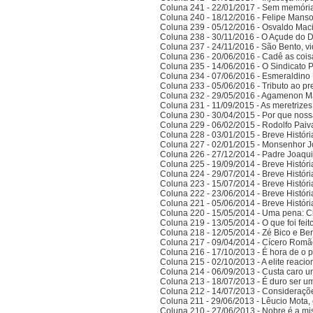
Coluna 241 - 22/01/2017 - Sem memória
Coluna 240 - 18/12/2016 - Felipe Manso,
Coluna 239 - 05/12/2016 - Osvaldo Ma
Coluna 238 - 30/11/2016 - O Açude do 
Coluna 237 - 24/11/2016 - São Bento, vi
Coluna 236 - 20/06/2016 - Cadê as cois
Coluna 235 - 14/06/2016 - O Sindicato P
Coluna 234 - 07/06/2016 - Esmeraldino 
Coluna 233 - 05/06/2016 - Tributo ao p
Coluna 232 - 29/05/2016 - Agamenon M
Coluna 231 - 11/09/2015 - As meretrize
Coluna 230 - 30/04/2015 - Por que noss
Coluna 229 - 06/02/2015 - Rodolfo Paiv
Coluna 228 - 03/01/2015 - Breve Histór
Coluna 227 - 02/01/2015 - Monsenhor J
Coluna 226 - 27/12/2014 - Padre Joaqui
Coluna 225 - 19/09/2014 - Breve Histór
Coluna 224 - 29/07/2014 - Breve Histór
Coluna 223 - 15/07/2014 - Breve Histór
Coluna 222 - 23/06/2014 - Breve Histór
Coluna 221 - 05/06/2014 - Breve Histór
Coluna 220 - 15/05/2014 - Uma pena: C
Coluna 219 - 13/05/2014 - O que foi fei
Coluna 218 - 12/05/2014 - Zé Bico e Ben
Coluna 217 - 09/04/2014 - Cícero Romão 
Coluna 216 - 17/10/2013 - É hora de o po
Coluna 215 - 02/10/2013 - A elite reaci
Coluna 214 - 06/09/2013 - Custa caro 
Coluna 213 - 18/07/2013 - É duro ser u
Coluna 212 - 14/07/2013 - Consideraçõ
Coluna 211 - 29/06/2013 - Lêucio Mota,
Coluna 210 - 27/06/2013 - Nobre é a mi